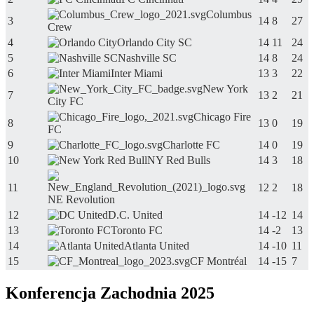
Columbus
3
14
8
27
Crew
4
Orlando City SC
14
11
24
5
Nashville SC
14
8
24
6
Inter Miami
13
3
22
New York
7
13
2
21
City FC
Chicago Fire
8
13
0
19
FC
9
Charlotte FC
14
0
19
10
NY Red Bulls
14
3
18
11
12
2
18
NE Revolution
12
D.C. United
14
-12
14
13
Toronto FC
14
-2
13
14
Atlanta United
14
-10
11
15
CF Montréal
14
-15
7
Konferencja Zachodnia 2025