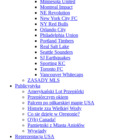
Minnesota United
Montreal Impact
NE Revolution
New York City FC
NY Red Bulls
Orlando City
Philadelphia Union
Portland Timbers
Real Salt Lake
Seattle Sounders
SJ Earthquakes
Sporting KC
Toronto FC
Vancouver Whitecaps
ZASADY MLS
Publicystyka
Amerykański Lot Przepiórki
Przepiórczym okiem
Palcem po piłkarskiej mapie USA
Historie zza Wielkiej Wody
Co się dzieje w Oregonie?
O'(h) Canada!
Pamiętniki z Miasta Aniołów
Wywiady
Reprezentacja USA