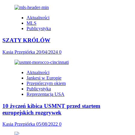
Aktualności
MLS
Publicystyka
SZATY KRÓLÓW
Kasia Przepiórka
20/04/2024
0
Aktualności
Jankesi w Europie
Przepiórczym okiem
Publicystyka
Reprezentacja USA
10 życzeń kibica USMNT przed startem
europejskich rozgrywek
Kasia Przepiórka
05/08/2022
0