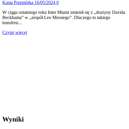
Kasia Przepiórka
16/05/2024
0
W ciągu ostatniego roku Inter Miami zmienił się z „drużyny Davida
Beckhama” w „zespół Leo Messiego”. Dlaczego to takiego
transferu...
Dowiedz
Czytaj więcej
się
więcej
o
INTER
MIAMI
|
GENEZA
MLS
3.0
Wyniki