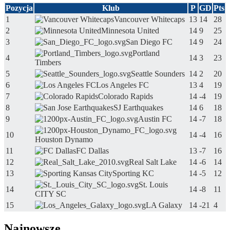
Pozycja
Klub
P
GD
Pts
1
Vancouver Whitecaps
13
14
28
2
Minnesota United
14
9
25
3
San Diego FC
14
9
24
Portland
4
14
3
23
Timbers
5
Seattle Sounders
14
2
20
6
Los Angeles FC
13
4
19
7
Colorado Rapids
14
-4
19
8
SJ Earthquakes
14
6
18
9
Austin FC
14
-7
18
10
14
-4
16
Houston Dynamo
11
FC Dallas
13
-7
16
12
Real Salt Lake
14
-6
14
13
Sporting KC
14
-5
12
St. Louis
14
14
-8
11
CITY SC
15
LA Galaxy
14
-21
4
Najnowsze