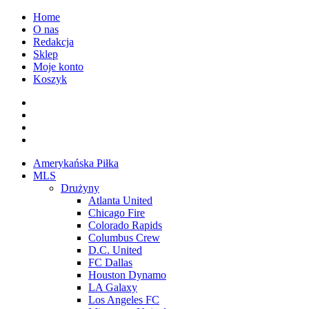
Przejdź
Home
do
O nas
treści
Redakcja
Sklep
Moje konto
Koszyk
Facebook
Twitter
Instagram
Spotify
Menu
Amerykańska Piłka
główne
MLS
Drużyny
Atlanta United
Chicago Fire
Colorado Rapids
Columbus Crew
D.C. United
FC Dallas
Houston Dynamo
LA Galaxy
Los Angeles FC