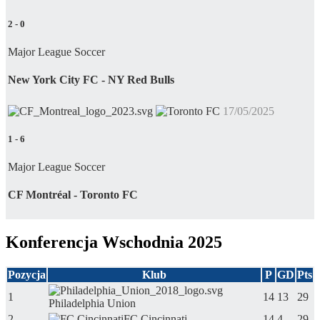
2
-
0
Major League Soccer
New York City FC - NY Red Bulls
17/05/2025
1
-
6
Major League Soccer
CF Montréal - Toronto FC
Konferencja Wschodnia 2025
Pozycja
Klub
P
GD
Pts
1
14
13
29
Philadelphia Union
2
FC Cincinnati
14
4
29