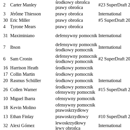
środkowy obrońca
2
Carter Manley
#23 SuperDraft 
prawy obrońca
3
Jérôme Thiesson
prawy obrońca
International
30
Eric Miller
prawy obrońca
#5 SuperDraft 2
4
Tyrone Mears
prawy obrońca
31
Maximiniano
defensywny pomocnik
International
defensywny pomocnik
7
Ibson
International
środkowy pomocnik
defensywny pomocnik
6
Sam Cronin
#2 SuperDraft 2
środkowy pomocnik
16
Harrison Heath
środkowy pomocnik
17
Collin Martin
środkowy pomocnik
20
Rasmus Schüller
środkowy pomocnik
International
środkowy pomocnik
26
Collen Warner
#15 SuperDraft 
ofensywny pomocnik
10
Miguel Ibarra
ofensywny pomocnik
ofensywny pomocnik
18
Kevin Molino
prawoskrzydłowy
13
Ethan Finlay
prawoskrzydłowy
#10 SuperDraft 
lewoskrzydłowy
32
Alexi Gómez
International
lewy obrońca