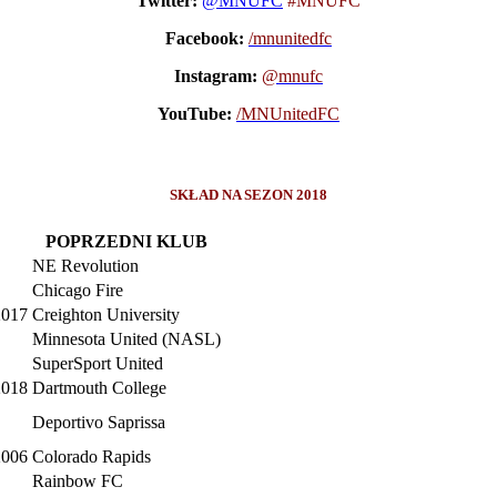
Twitter:
@
MNUFC
#MNUFC
Facebook:
/mnunitedfc
Instagram:
@mnufc
YouTube:
/MNUnitedFC
SKŁAD NA SEZON 2018
POPRZEDNI KLUB
NE Revolution
Chicago Fire
2017
Creighton University
Minnesota United (NASL)
SuperSport United
2018
Dartmouth College
Deportivo Saprissa
2006
Colorado Rapids
Rainbow FC