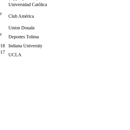
Universidad Católica
r
Club América
Union Douala
r
Deportes Tolima
018
Indiana University
017
UCLA