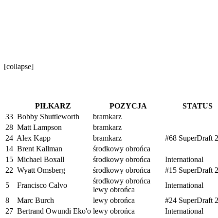
[collapse]
PIŁKARZ
POZYCJA
STATUS
33
Bobby Shuttleworth
bramkarz
28
Matt Lampson
bramkarz
24
Alex Kapp
bramkarz
#68 SuperDraft 
14
Brent Kallman
środkowy obrońca
15
Michael Boxall
środkowy obrońca
International
22
Wyatt Omsberg
środkowy obrońca
#15 SuperDraft 
środkowy obrońca
5
Francisco Calvo
International
lewy obrońca
8
Marc Burch
lewy obrońca
#24 SuperDraft 
27
Bertrand Owundi Eko'o
lewy obrońca
International