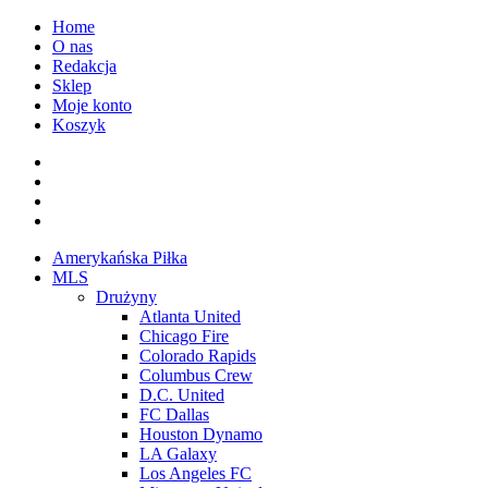
Przejdź
Home
do
O nas
treści
Redakcja
Sklep
Moje konto
Koszyk
Facebook
Twitter
Instagram
Spotify
Menu
Amerykańska Piłka
główne
MLS
Drużyny
Atlanta United
Chicago Fire
Colorado Rapids
Columbus Crew
D.C. United
FC Dallas
Houston Dynamo
LA Galaxy
Los Angeles FC