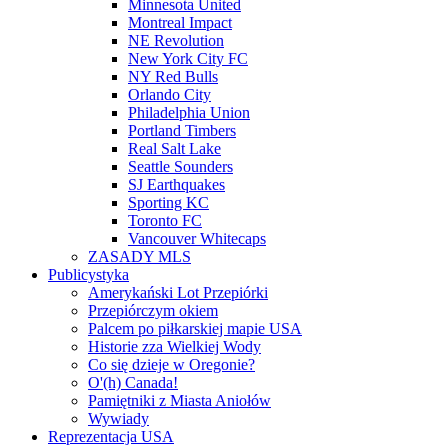
Minnesota United
Montreal Impact
NE Revolution
New York City FC
NY Red Bulls
Orlando City
Philadelphia Union
Portland Timbers
Real Salt Lake
Seattle Sounders
SJ Earthquakes
Sporting KC
Toronto FC
Vancouver Whitecaps
ZASADY MLS
Publicystyka
Amerykański Lot Przepiórki
Przepiórczym okiem
Palcem po piłkarskiej mapie USA
Historie zza Wielkiej Wody
Co się dzieje w Oregonie?
O'(h) Canada!
Pamiętniki z Miasta Aniołów
Wywiady
Reprezentacja USA