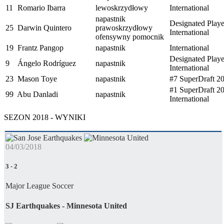
11
Romario Ibarra
lewoskrzydłowy
International
napastnik
Designated Playe
25
Darwin Quintero
prawoskrzydłowy
International
ofensywny pomocnik
19
Frantz Pangop
napastnik
International
Designated Playe
9
Ángelo Rodríguez
napastnik
International
23
Mason Toye
napastnik
#7 SuperDraft 2
#1 SuperDraft 2
99
Abu Danladi
napastnik
International
SEZON 2018 - WYNIKI
04/03/2018
3
-
2
Major League Soccer
SJ Earthquakes - Minnesota United