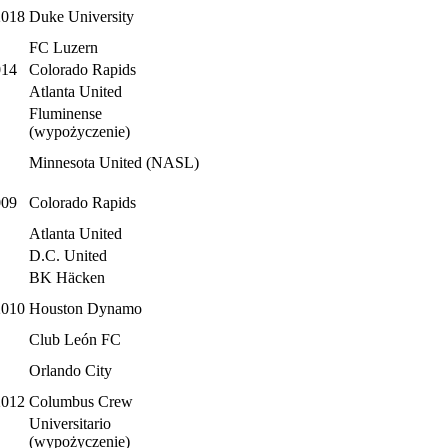
2018
Duke University
FC Luzern
014
Colorado Rapids
Atlanta United
Fluminense
(wypożyczenie)
Minnesota United (NASL)
009
Colorado Rapids
Atlanta United
D.C. United
BK Häcken
2010
Houston Dynamo
Club León FC
Orlando City
2012
Columbus Crew
Universitario
(wypożyczenie)