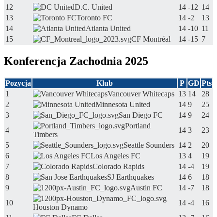
12
D.C. United
14
-12
14
13
Toronto FC
14
-2
13
14
Atlanta United
14
-10
11
15
CF Montréal
14
-15
7
Konferencja Zachodnia 2025
Pozycja
Klub
P
GD
Pts
1
Vancouver Whitecaps
13
14
28
2
Minnesota United
14
9
25
3
San Diego FC
14
9
24
Portland
4
14
3
23
Timbers
5
Seattle Sounders
14
2
20
6
Los Angeles FC
13
4
19
7
Colorado Rapids
14
-4
19
8
SJ Earthquakes
14
6
18
9
Austin FC
14
-7
18
10
14
-4
16
Houston Dynamo