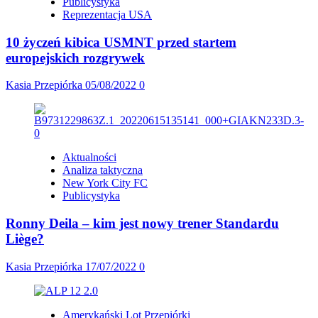
Publicystyka
Reprezentacja USA
10 życzeń kibica USMNT przed startem
europejskich rozgrywek
Kasia Przepiórka
05/08/2022
0
Aktualności
Analiza taktyczna
New York City FC
Publicystyka
Ronny Deila – kim jest nowy trener Standardu
Liège?
Kasia Przepiórka
17/07/2022
0
Amerykański Lot Przepiórki