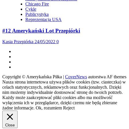
Chicago Fire
Cykle
Publicystyka
Reprezentacja USA
#12 Amerykański Lot Przepiórki
Kasia Przepiórka
24/05/2022
0
Facebook
Twitter
Instagram
Spotify
Copyright © Amerykańska Piłka
|
CoverNews
autorstwa AF themes
Nasza strona internetowa używa plików cookies (tzw. ciasteczka) w
celach statystycznych, reklamowych oraz funkcjonalnych. Dzięki
nim możemy indywidualnie dostosować stronę do twoich potrzeb.
Każdy może zaakceptować pliki cookies albo ma możliwość
wyłączenia ich w przeglądarce, dzięki czemu nie będą zbierane
żadne informacje.
Ok, rozumiem
Reject
Close