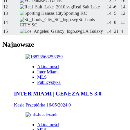
11
FC Dallas
13
-7
16
12
Real Salt Lake
14
-6
14
13
Sporting KC
14
-5
12
St. Louis
14
14
-8
11
CITY SC
15
LA Galaxy
14
-21
4
Najnowsze
Aktualności
Inter Miami
MLS
Publicystyka
INTER MIAMI | GENEZA MLS 3.0
Kasia Przepiórka
16/05/2024
0
Aktualności
MLS