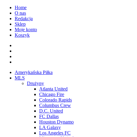
Przejdź
Home
do
O nas
treści
Redakcja
Sklep
Moje konto
Koszyk
Facebook
Twitter
Instagram
Spotify
Menu
Amerykańska Piłka
główne
MLS
Drużyny
Atlanta United
Chicago Fire
Colorado Rapids
Columbus Crew
D.C. United
FC Dallas
Houston Dynamo
LA Galaxy
Los Angeles FC