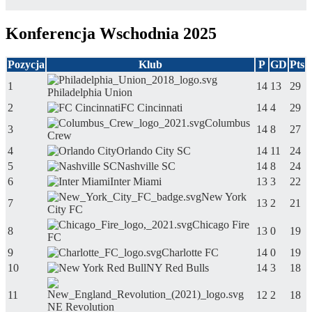
Konferencja Wschodnia 2025
Pozycja
Klub
P
GD
Pts
1
14
13
29
Philadelphia Union
2
FC Cincinnati
14
4
29
Columbus
3
14
8
27
Crew
4
Orlando City SC
14
11
24
5
Nashville SC
14
8
24
6
Inter Miami
13
3
22
New York
7
13
2
21
City FC
Chicago Fire
8
13
0
19
FC
9
Charlotte FC
14
0
19
10
NY Red Bulls
14
3
18
11
12
2
18
NE Revolution