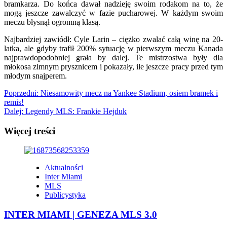
bramkarza. Do końca dawał nadzieję swoim rodakom na to, że
mogą jeszcze zawalczyć w fazie pucharowej. W każdym swoim
meczu błysnął ogromną klasą.
Najbardziej zawiódł: Cyle Larin – ciężko zwalać całą winę na 20-
latka, ale gdyby trafił 200% sytuację w pierwszym meczu Kanada
najprawdopodobniej grała by dalej. Te mistrzostwa były dla
młokosa zimnym prysznicem i pokazały, ile jeszcze pracy przed tym
młodym snajperem.
Zobacz
Poprzedni:
Niesamowity mecz na Yankee Stadium, osiem bramek i
remis!
wpisy
Dalej:
Legendy MLS: Frankie Hejduk
Więcej treści
Aktualności
Inter Miami
MLS
Publicystyka
INTER MIAMI | GENEZA MLS 3.0