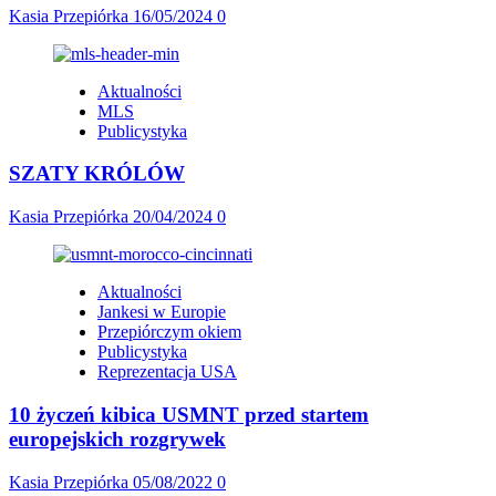
Kasia Przepiórka
16/05/2024
0
Aktualności
MLS
Publicystyka
SZATY KRÓLÓW
Kasia Przepiórka
20/04/2024
0
Aktualności
Jankesi w Europie
Przepiórczym okiem
Publicystyka
Reprezentacja USA
10 życzeń kibica USMNT przed startem
europejskich rozgrywek
Kasia Przepiórka
05/08/2022
0