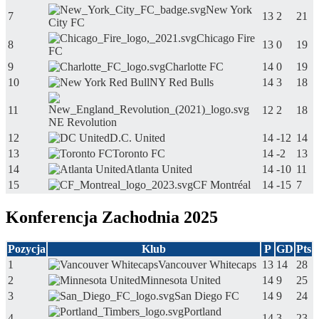
New York
7
13
2
21
City FC
Chicago Fire
8
13
0
19
FC
9
Charlotte FC
14
0
19
10
NY Red Bulls
14
3
18
11
12
2
18
NE Revolution
12
D.C. United
14
-12
14
13
Toronto FC
14
-2
13
14
Atlanta United
14
-10
11
15
CF Montréal
14
-15
7
Konferencja Zachodnia 2025
Pozycja
Klub
P
GD
Pts
1
Vancouver Whitecaps
13
14
28
2
Minnesota United
14
9
25
3
San Diego FC
14
9
24
Portland
4
14
3
23