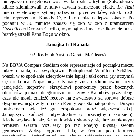
mniejszych umiejętności wola walki i siła z trybun (Salwadorscy
kibice zdominowali trynuny) dawała zamierzone efekty.
La Azul
mieli o wiele więcej sytuacji od swoich przeciwników, jednak to 20-
letni reprezentant Kanady Cyle Larin miał najlepszą okazję. Po
podaniu w 36 minucie znalazł się oko w oko z bramkarzem
Cuscatlecos
Derbym Carrillo, wyminął go i mając całkowicie pustą
bramkę strzelił Panu Bogu w okno.
Jamajka 1:0 Kanada
92’ Rodolph Austin (Garath McCleary)
Na BBVA Compass Stadium obie reprezentacje od początku meczu
miały chrapkę na zwycięstwo. Podopieczni Winfrieda Schäfera
weszli w to spotkanie zdecydowanie lepiej i taki obraz gry utrzymał
się do końca. Napastnicy z Kanady zostali zdominowani przez
jamajskich stoperów, skrzydłowi pomocnicy przez bocznych
obrońców, jednak ubiegłoroczni mistrzowie Karaibów przez długi
czas nie mogli znaleźć recepty na zwycięstwo za sprawą dobrze
dysponowanego w tym meczu Kenny’ego Stamatopoulosa. Dużym
problemem była też gra zespołowa, gdyż większość akcji
Jamajczycy kończyli indywidualnie (z przeciętnym skutkiem).
Kiedy wydawało się, że widowisko skończy się bezbramkowym
remisem, Garath McCleary po raz kolejny błysnął swoim
geniuszem. Widząc ogromną lukę w środku pola karnego