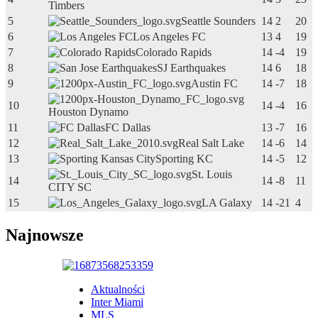
Timbers
5
Seattle Sounders
14
2
20
6
Los Angeles FC
13
4
19
7
Colorado Rapids
14
-4
19
8
SJ Earthquakes
14
6
18
9
Austin FC
14
-7
18
10
14
-4
16
Houston Dynamo
11
FC Dallas
13
-7
16
12
Real Salt Lake
14
-6
14
13
Sporting KC
14
-5
12
St. Louis
14
14
-8
11
CITY SC
15
LA Galaxy
14
-21
4
Najnowsze
Aktualności
Inter Miami
MLS