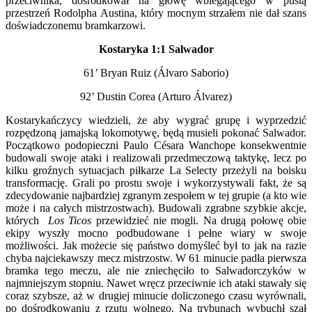
przeciwnika, dośrodkował na głowę wbiegającego w pustą
przestrzeń Rodolpha Austina, który mocnym strzałem nie dał szans
doświadczonemu bramkarzowi.
Kostaryka 1:1 Salwador
61’ Bryan Ruiz (Álvaro Saborio)
92’ Dustin Corea (Arturo Álvarez)
Kostarykańczycy wiedzieli, że aby wygrać grupę i wyprzedzić
rozpędzoną jamajską lokomotywę, będą musieli pokonać Salwador.
Początkowo podopieczni Paulo Césara Wanchope konsekwentnie
budowali swoje ataki i realizowali przedmeczową taktykę, lecz po
kilku groźnych sytuacjach piłkarze La Selecty przeżyli na boisku
transformację. Grali po prostu swoje i wykorzystywali fakt, że są
zdecydowanie najbardziej zgranym zespołem w tej grupie (a kto wie
może i na całych mistrzostwach). Budowali zgrabne szybkie akcje,
których
Los Ticos
przewidzieć nie mogli. Na drugą połowę obie
ekipy wyszły mocno podbudowane i pełne wiary w swoje
możliwości. Jak możecie się państwo domyśleć był to jak na razie
chyba najciekawszy mecz mistrzostw. W 61 minucie padła pierwsza
bramka tego meczu, ale nie zniechęciło to Salwadorczyków w
najmniejszym stopniu. Nawet wręcz przeciwnie ich ataki stawały się
coraz szybsze, aż w drugiej minucie doliczonego czasu wyrównali,
po dośrodkowaniu z rzutu wolnego. Na trybunach wybuchł szał