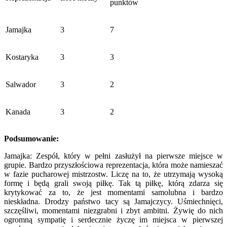
punktów
Jamajka
3
7
Kostaryka
3
3
Salwador
3
2
Kanada
3
2
Podsumowanie:
Jamajka: Zespół, który w pełni zasłużył na pierwsze miejsce w
grupie. Bardzo przyszłościowa reprezentacja, która może namieszać
w fazie pucharowej mistrzostw. Liczę na to, że utrzymają wysoką
formę i będą grali swoją piłkę. Tak tą piłkę, którą zdarza się
krytykować za to, że jest momentami samolubna i bardzo
nieskładna. Drodzy państwo tacy są Jamajczycy. Uśmiechnięci,
szczęśliwi, momentami niezgrabni i zbyt ambitni. Żywię do nich
ogromną sympatię i serdecznie życzę im miejsca w pierwszej