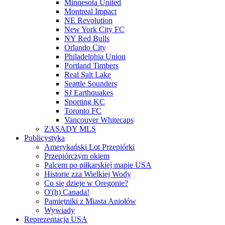
Minnesota United
Montreal Impact
NE Revolution
New York City FC
NY Red Bulls
Orlando City
Philadelphia Union
Portland Timbers
Real Salt Lake
Seattle Sounders
SJ Earthquakes
Sporting KC
Toronto FC
Vancouver Whitecaps
ZASADY MLS
Publicystyka
Amerykański Lot Przepiórki
Przepiórczym okiem
Palcem po piłkarskiej mapie USA
Historie zza Wielkiej Wody
Co się dzieje w Oregonie?
O'(h) Canada!
Pamiętniki z Miasta Aniołów
Wywiady
Reprezentacja USA