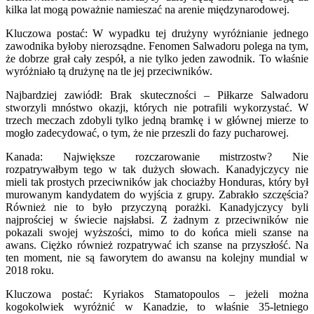
kilka lat mogą poważnie namieszać na arenie międzynarodowej.
Kluczowa postać: W wypadku tej drużyny wyróżnianie jednego
zawodnika byłoby nierozsądne. Fenomen Salwadoru polega na tym,
że dobrze grał cały zespół, a nie tylko jeden zawodnik. To właśnie
wyróżniało tą drużynę na tle jej przeciwników.
Najbardziej zawiódł: Brak skuteczności – Piłkarze Salwadoru
stworzyli mnóstwo okazji, których nie potrafili wykorzystać. W
trzech meczach zdobyli tylko jedną bramkę i w głównej mierze to
mogło zadecydować, o tym, że nie przeszli do fazy pucharowej.
Kanada: Największe rozczarowanie mistrzostw? Nie
rozpatrywałbym tego w tak dużych słowach. Kanadyjczycy nie
mieli tak prostych przeciwników jak chociażby Honduras, który był
murowanym kandydatem do wyjścia z grupy. Zabrakło szczęścia?
Również nie to było przyczyną porażki. Kanadyjczycy byli
najprościej w świecie najsłabsi. Z żadnym z przeciwników nie
pokazali swojej wyższości, mimo to do końca mieli szanse na
awans. Ciężko również rozpatrywać ich szanse na przyszłość. Na
ten moment, nie są faworytem do awansu na kolejny mundial w
2018 roku.
Kluczowa postać: Kyriakos Stamatopoulos – jeżeli można
kogokolwiek wyróżnić w Kanadzie, to właśnie 35-letniego