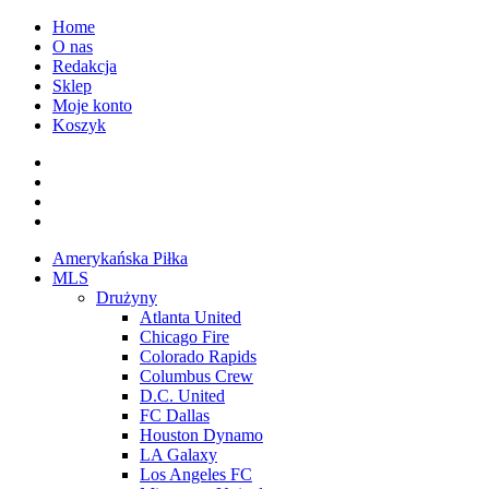
Przejdź
Home
do
O nas
treści
Redakcja
Sklep
Moje konto
Koszyk
Facebook
Twitter
Instagram
Spotify
Menu
Amerykańska Piłka
główne
MLS
Drużyny
Atlanta United
Chicago Fire
Colorado Rapids
Columbus Crew
D.C. United
FC Dallas
Houston Dynamo
LA Galaxy
Los Angeles FC