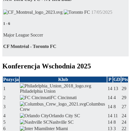
17/05/2025
1
-
6
Major League Soccer
CF Montréal - Toronto FC
Konferencja Wschodnia 2025
Pozycja
Klub
P
GD
Pts
1
14
13
29
Philadelphia Union
2
FC Cincinnati
14
4
29
Columbus
3
14
8
27
Crew
4
Orlando City SC
14
11
24
5
Nashville SC
14
8
24
6
Inter Miami
13
3
22