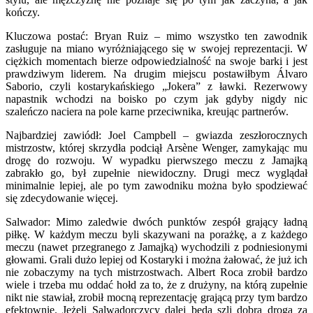
kończy.
Kluczowa postać: Bryan Ruiz – mimo wszystko ten zawodnik
zasługuje na miano wyróżniającego się w swojej reprezentacji. W
ciężkich momentach bierze odpowiedzialność na swoje barki i jest
prawdziwym liderem. Na drugim miejscu postawiłbym Álvaro
Saborio, czyli kostarykańskiego „Jokera” z ławki. Rezerwowy
napastnik wchodzi na boisko po czym jak gdyby nigdy nic
szaleńczo naciera na pole karne przeciwnika, kreując partnerów.
Najbardziej zawiódł: Joel Campbell – gwiazda zeszłorocznych
mistrzostw, której skrzydła podciął Arsène Wenger, zamykając mu
drogę do rozwoju. W wypadku pierwszego meczu z Jamajką
zabrakło go, był zupełnie niewidoczny. Drugi mecz wyglądał
minimalnie lepiej, ale po tym zawodniku można było spodziewać
się zdecydowanie więcej.
Salwador: Mimo zaledwie dwóch punktów zespół grający ładną
piłkę. W każdym meczu byli skazywani na porażkę, a z każdego
meczu (nawet przegranego z Jamajką) wychodzili z podniesionymi
głowami. Grali dużo lepiej od Kostaryki i można żałować, że już ich
nie zobaczymy na tych mistrzostwach. Albert Roca zrobił bardzo
wiele i trzeba mu oddać hołd za to, że z drużyny, na którą zupełnie
nikt nie stawiał, zrobił mocną reprezentację grającą przy tym bardzo
efektownie. Jeżeli Salwadorczycy dalej będą szli dobrą drogą za