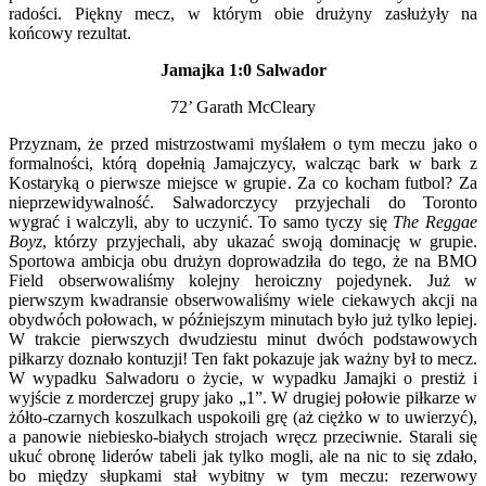
radości. Piękny mecz, w którym obie drużyny zasłużyły na
końcowy rezultat.
Jamajka 1:0 Salwador
72’ Garath McCleary
Przyznam, że przed mistrzostwami myślałem o tym meczu jako o
formalności, którą dopełnią Jamajczycy, walcząc bark w bark z
Kostaryką o pierwsze miejsce w grupie. Za co kocham futbol? Za
nieprzewidywalność. Salwadorczycy przyjechali do Toronto
wygrać i walczyli, aby to uczynić. To samo tyczy się
The Reggae
Boyz
, którzy przyjechali, aby ukazać swoją dominację w grupie.
Sportowa ambicja obu drużyn doprowadziła do tego, że na BMO
Field obserwowaliśmy kolejny heroiczny pojedynek. Już w
pierwszym kwadransie obserwowaliśmy wiele ciekawych akcji na
obydwóch połowach, w późniejszym minutach było już tylko lepiej.
W trakcie pierwszych dwudziestu minut dwóch podstawowych
piłkarzy doznało kontuzji! Ten fakt pokazuje jak ważny był to mecz.
W wypadku Salwadoru o życie, w wypadku Jamajki o prestiż i
wyjście z morderczej grupy jako „1”. W drugiej połowie piłkarze w
żółto-czarnych koszulkach uspokoili grę (aż ciężko w to uwierzyć),
a panowie niebiesko-białych strojach wręcz przeciwnie. Starali się
ukuć obronę liderów tabeli jak tylko mogli, ale na nic to się zdało,
bo między słupkami stał wybitny w tym meczu: rezerwowy