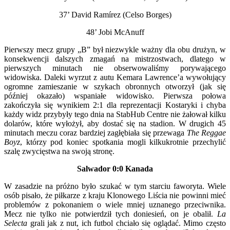
37’ David Ramírez (Celso Borges)
48’ Jobi McAnuff
Pierwszy mecz grupy „B” był niezwykle ważny dla obu drużyn, w
konsekwencji dalszych zmagań na mistrzostwach, dlatego w
pierwszych minutach nie obserwowaliśmy porywającego
widowiska. Daleki wyrzut z autu Kemara Lawrence’a wywołujący
ogromne zamieszanie w szykach obronnych otworzył (jak się
później okazało) wspaniałe widowisko. Pierwsza połowa
zakończyła się wynikiem 2:1 dla reprezentacji Kostaryki i chyba
każdy widz przybyły tego dnia na StabHub Centre nie żałował kilku
dolarów, które wyłożył, aby dostać się na stadion. W drugich 45
minutach meczu coraz bardziej zagłębiała się przewaga
The Reggae
Boyz
, którzy pod koniec spotkania mogli kilkukrotnie przechylić
szalę zwycięstwa na swoją stronę.
Salwador 0:0 Kanada
W zasadzie na próżno było szukać w tym starciu faworyta. Wiele
osób pisało, że piłkarze z kraju Klonowego Liścia nie powinni mieć
problemów z pokonaniem o wiele mniej uznanego przeciwnika.
Mecz nie tylko nie potwierdził tych doniesień, on je obalił.
La
Selecta
grali jak z nut, ich futbol chciało się oglądać. Mimo często