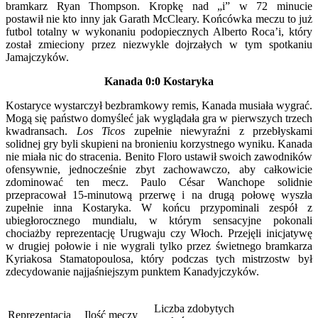
bramkarz Ryan Thompson. Kropkę nad „i” w 72 minucie
postawił nie kto inny jak Garath McCleary. Końcówka meczu to już
futbol totalny w wykonaniu podopiecznych Alberto Roca’i, który
został zmieciony przez niezwykle dojrzałych w tym spotkaniu
Jamajczyków.
Kanada 0:0 Kostaryka
Kostaryce wystarczył bezbramkowy remis, Kanada musiała wygrać.
Mogą się państwo domyśleć jak wyglądała gra w pierwszych trzech
kwadransach.
Los Ticos
zupełnie niewyraźni z przebłyskami
solidnej gry byli skupieni na bronieniu korzystnego wyniku. Kanada
nie miała nic do stracenia. Benito Floro ustawił swoich zawodników
ofensywnie, jednocześnie zbyt zachowawczo, aby całkowicie
zdominować ten mecz. Paulo César Wanchope solidnie
przepracował 15-minutową przerwę i na drugą połowę wyszła
zupełnie inna Kostaryka. W końcu przypominali zespół z
ubiegłorocznego mundialu, w którym sensacyjne pokonali
chociażby reprezentację Urugwaju czy Włoch. Przejęli inicjatywę
w drugiej połowie i nie wygrali tylko przez świetnego bramkarza
Kyriakosa Stamatopoulosa, który podczas tych mistrzostw był
zdecydowanie najjaśniejszym punktem Kanadyjczyków.
Liczba zdobytych
Reprezentacja
Ilość meczy