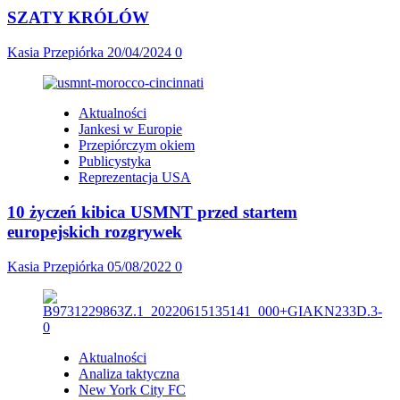
SZATY KRÓLÓW
Kasia Przepiórka
20/04/2024
0
Aktualności
Jankesi w Europie
Przepiórczym okiem
Publicystyka
Reprezentacja USA
10 życzeń kibica USMNT przed startem
europejskich rozgrywek
Kasia Przepiórka
05/08/2022
0
Aktualności
Analiza taktyczna
New York City FC