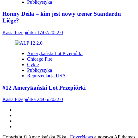
Publicystyka
Ronny Deila – kim jest nowy trener Standardu
Liège?
Kasia Przepiórka
17/07/2022
0
Amerykański Lot Przepiórki
Chicago Fire
Cykle
Publicystyka
Reprezentacja USA
#12 Amerykański Lot Przepiórki
Kasia Przepiórka
24/05/2022
0
Facebook
Twitter
Instagram
Spotify
Copyright © Amerykańska Piłka
|
CoverNews
autorstwa AF themes