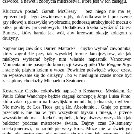
czwórce, a nawet i zdobycia mistrzostwa, które jest w ich zasięgu.
Kluczowa postać: Garath McCleary – bez niego nie ma tej
reprezentacji. Jego żywiołowe rajdy, dośrodkowanie i połączenie
gry siłowej z niezwykłą wyobraźnią podnoszą atrakcyjność meczu o
kilka punktów procentowych. Dodatkowo trzeba wyróżnić Gilesa
Barnesa, który haruje jak wół, aby kreować okazję kolegom z
drużyny.
Najbardziej zawiódł: Darren Mattocks – ciężko wybrać zawodnika,
który zagrał źle przy tak wysokiej formie Jamajczyków, ale jak
miałbym wybierać byłby nim właśnie napastnik Vancouver.
Momentami nie pasuje do koncepcji żwawej piłki
The Reggae Boyz
i staje się piątym kołem u wozu. Powinien poświęcić więcej czasu
na wpasowanie się do drużyny , bo w niedługim czasie może być
zastąpiony chociażby Michaelem Seatonem.
Kostaryka: Ciężko cokolwiek napisać o Kostaryce. Myślałem, że
Paulo César Wanchope będzie ciągnął koncepcję Jorga Luisa Pinto,
która zdała egzamin na brazylijskim mundialu, jednak się myliłem.
Nie mówię, że Los Ticos grają źle. Absolutnie… Grają po prostu
przeciętnie, nie ma w tym wszystkim błysku i finezji, a przede
wszystkim nie ma… Joela Campbella, który niszczył wszystkich jak
buldożer podczas mistrzostw świata. Dajmy czas 39-letniemy
selekcjonerowi, bo zrobił pierwszy krok. Może nie w świetnym
stylu, ale mężczyznę nie poznaje się po tym jak zaczyna, a jak