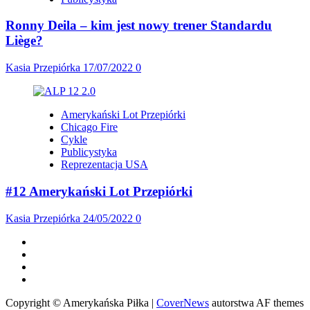
Ronny Deila – kim jest nowy trener Standardu
Liège?
Kasia Przepiórka
17/07/2022
0
Amerykański Lot Przepiórki
Chicago Fire
Cykle
Publicystyka
Reprezentacja USA
#12 Amerykański Lot Przepiórki
Kasia Przepiórka
24/05/2022
0
Facebook
Twitter
Instagram
Spotify
Copyright © Amerykańska Piłka
|
CoverNews
autorstwa AF themes