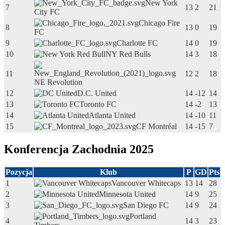
New York
7
13
2
21
City FC
Chicago Fire
8
13
0
19
FC
9
Charlotte FC
14
0
19
10
NY Red Bulls
14
3
18
11
12
2
18
NE Revolution
12
D.C. United
14
-12
14
13
Toronto FC
14
-2
13
14
Atlanta United
14
-10
11
15
CF Montréal
14
-15
7
Konferencja Zachodnia 2025
Pozycja
Klub
P
GD
Pts
1
Vancouver Whitecaps
13
14
28
2
Minnesota United
14
9
25
3
San Diego FC
14
9
24
Portland
4
14
3
23