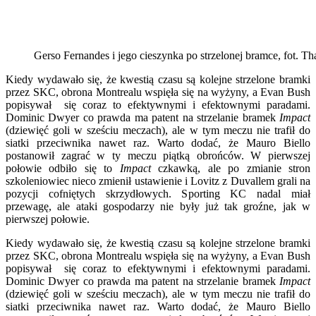
Gerso Fernandes i jego cieszynka po strzelonej bramce, fot. Th
Kiedy wydawało się, że kwestią czasu są kolejne strzelone bramki
przez SKC, obrona Montrealu wspięła się na wyżyny, a Evan Bush
popisywał się coraz to efektywnymi i efektownymi paradami.
Dominic Dwyer co prawda ma patent na strzelanie bramek
Impact
(dziewięć goli w sześciu meczach), ale w tym meczu nie trafił do
siatki przeciwnika nawet raz. Warto dodać, że Mauro Biello
postanowił zagrać w ty meczu piątką obrońców. W pierwszej
połowie odbiło się to
Impact
czkawką, ale po zmianie stron
szkoleniowiec nieco zmienił ustawienie i Lovitz z Duvallem grali na
pozycji cofniętych skrzydłowych. Sporting KC nadal miał
przewagę, ale ataki gospodarzy nie były już tak groźne, jak w
pierwszej połowie.
Kiedy wydawało się, że kwestią czasu są kolejne strzelone bramki
przez SKC, obrona Montrealu wspięła się na wyżyny, a Evan Bush
popisywał się coraz to efektywnymi i efektownymi paradami.
Dominic Dwyer co prawda ma patent na strzelanie bramek
Impact
(dziewięć goli w sześciu meczach), ale w tym meczu nie trafił do
siatki przeciwnika nawet raz. Warto dodać, że Mauro Biello