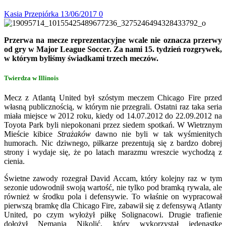
Kasia Przepiórka
13/06/2017
0
Przerwa na mecze reprezentacyjne wcale nie oznacza przerwy
od gry w Major League Soccer. Za nami 15. tydzień rozgrywek,
w którym byliśmy świadkami trzech meczów.
Twierdza w Illinois
Mecz z Atlantą United był szóstym meczem Chicago Fire przed
własną publicznością, w którym nie przegrali. Ostatni raz taka seria
miała miejsce w 2012 roku, kiedy od 14.07.2012 do 22.09.2012 na
Toyota Park byli niepokonani przez siedem spotkań. W Wietrznym
Mieście kibice
Strażaków
dawno nie byli w tak wyśmienitych
humorach. Nic dziwnego, piłkarze prezentują się z bardzo dobrej
strony i wydaje się, że po latach marazmu wreszcie wychodzą z
cienia.
Świetne zawody rozegrał David Accam, który kolejny raz w tym
sezonie udowodnił swoją wartość, nie tylko pod bramką rywala, ale
również w środku pola i defensywie. To właśnie on wypracował
pierwszą bramkę dla Chicago Fire, zabawił się z defensywą Atlanty
United, po czym wyłożył piłkę Solignacowi. Drugie trafienie
dołożył Nemanja Nikolić, który wykorzystał jedenastkę