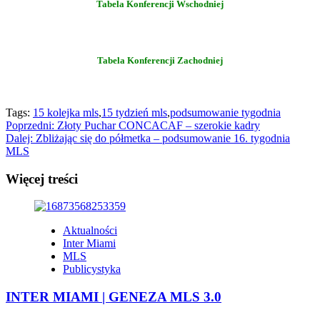
Tabela Konferencji Wschodniej
Tabela Konferencji Zachodniej
Tags:
15 kolejka mls
,
15 tydzień mls
,
podsumowanie tygodnia
Zobacz
Poprzedni:
Złoty Puchar CONCACAF – szerokie kadry
Dalej:
Zbliżając się do półmetka – podsumowanie 16. tygodnia
wpisy
MLS
Więcej treści
Aktualności
Inter Miami
MLS
Publicystyka
INTER MIAMI | GENEZA MLS 3.0