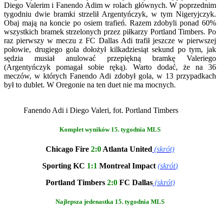
Diego Valerim i Fanendo Adim w rolach głównych. W poprzednim
tygodniu dwie bramki strzelił Argentyńczyk, w tym Nigeryjczyk.
Obaj mają na koncie po osiem trafień. Razem zdobyli ponad 60%
wszystkich bramek strzelonych przez piłkarzy Portland Timbers. Po
raz pierwszy w meczu z FC Dallas Adi trafił jeszcze w pierwszej
połowie, drugiego gola dołożył kilkadziesiąt sekund po tym, jak
sędzia musiał anulować przepiękną bramkę Valeriego
(Argentyńczyk pomagał sobie ręką). Warto dodać, że na 36
meczów, w których Fanendo Adi zdobył gola, w 13 przypadkach
był to dublet. W Oregonie na ten duet nie ma mocnych.
Fanendo Adi i Diego Valeri, fot. Portland Timbers
Komplet wyników 15. tygodnia MLS
Chicago Fire
2:0
Atlanta United
(skrót)
Sporting KC
1:1
Montreal Impact
(skrót
)
Portland Timbers
2:0
FC Dallas
(skrót)
Najlepsza jedenastka 15. tygodnia MLS