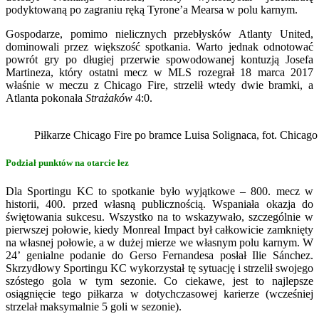
podyktowaną po zagraniu ręką Tyrone’a Mearsa w polu karnym.
Gospodarze, pomimo nielicznych przebłysków Atlanty United,
dominowali przez większość spotkania. Warto jednak odnotować
powrót gry po długiej przerwie spowodowanej kontuzją Josefa
Martineza, który ostatni mecz w MLS rozegrał 18 marca 2017
właśnie w meczu z Chicago Fire, strzelił wtedy dwie bramki, a
Atlanta pokonała
Strażaków
4:0.
Piłkarze Chicago Fire po bramce Luisa Solignaca, fot. Chicago
Podział punktów na otarcie łez
Dla Sportingu KC to spotkanie było wyjątkowe – 800. mecz w
historii, 400. przed własną publicznością. Wspaniała okazja do
świętowania sukcesu. Wszystko na to wskazywało, szczególnie w
pierwszej połowie, kiedy Monreal Impact był całkowicie zamknięty
na własnej połowie, a w dużej mierze we własnym polu karnym. W
24’ genialne podanie do Gerso Fernandesa posłał Ilie Sánchez.
Skrzydłowy Sportingu KC wykorzystał tę sytuację i strzelił swojego
szóstego gola w tym sezonie. Co ciekawe, jest to najlepsze
osiągnięcie tego piłkarza w dotychczasowej karierze (wcześniej
strzelał maksymalnie 5 goli w sezonie).