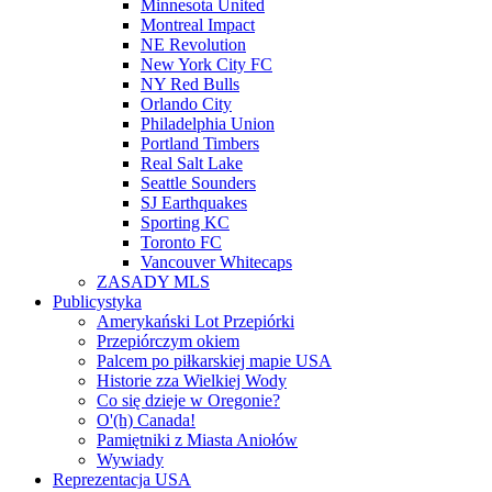
Minnesota United
Montreal Impact
NE Revolution
New York City FC
NY Red Bulls
Orlando City
Philadelphia Union
Portland Timbers
Real Salt Lake
Seattle Sounders
SJ Earthquakes
Sporting KC
Toronto FC
Vancouver Whitecaps
ZASADY MLS
Publicystyka
Amerykański Lot Przepiórki
Przepiórczym okiem
Palcem po piłkarskiej mapie USA
Historie zza Wielkiej Wody
Co się dzieje w Oregonie?
O'(h) Canada!
Pamiętniki z Miasta Aniołów
Wywiady
Reprezentacja USA