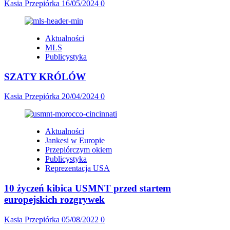
Kasia Przepiórka
16/05/2024
0
Aktualności
MLS
Publicystyka
SZATY KRÓLÓW
Kasia Przepiórka
20/04/2024
0
Aktualności
Jankesi w Europie
Przepiórczym okiem
Publicystyka
Reprezentacja USA
10 życzeń kibica USMNT przed startem
europejskich rozgrywek
Kasia Przepiórka
05/08/2022
0