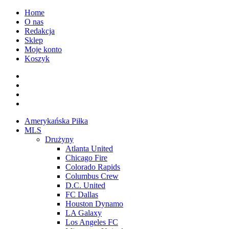
Przejdź
Home
do
O nas
treści
Redakcja
Sklep
Moje konto
Koszyk
Facebook
Twitter
Instagram
Spotify
Menu
Amerykańska Piłka
główne
MLS
Drużyny
Atlanta United
Chicago Fire
Colorado Rapids
Columbus Crew
D.C. United
FC Dallas
Houston Dynamo
LA Galaxy
Los Angeles FC