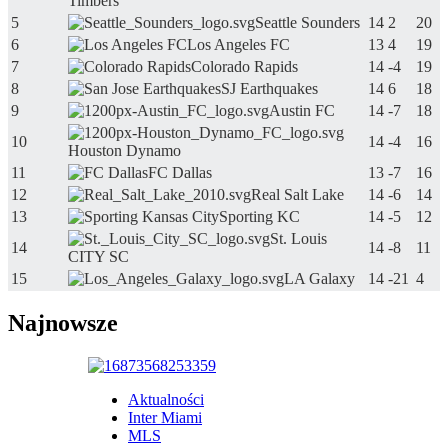
Timbers
5
Seattle Sounders
14
2
20
6
Los Angeles FC
13
4
19
7
Colorado Rapids
14
-4
19
8
SJ Earthquakes
14
6
18
9
Austin FC
14
-7
18
10
14
-4
16
Houston Dynamo
11
FC Dallas
13
-7
16
12
Real Salt Lake
14
-6
14
13
Sporting KC
14
-5
12
St. Louis
14
14
-8
11
CITY SC
15
LA Galaxy
14
-21
4
Najnowsze
Aktualności
Inter Miami
MLS