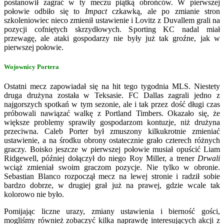
postanowił zagrać w ty meczu piątką obrońców. W pierwszej
połowie odbiło się to
Impact
czkawką, ale po zmianie stron
szkoleniowiec nieco zmienił ustawienie i Lovitz z Duvallem grali na
pozycji cofniętych skrzydłowych. Sporting KC nadal miał
przewagę, ale ataki gospodarzy nie były już tak groźne, jak w
pierwszej połowie.
Wojownicy Portera
Ostatni mecz zapowiadał się na hit tego tygodnia MLS. Niestety
druga drużyna została w Teksasie. FC Dallas zagrali jedno z
najgorszych spotkań w tym sezonie, ale i tak przez dość długi czas
próbowali nawiązać walkę z Portland Timbers. Okazało się, że
większe problemy sprawiły gospodarzom kontuzje, niż drużyna
przeciwna. Caleb Porter był zmuszony kilkukrotnie zmieniać
ustawienie, a na środku obrony ostatecznie grało czterech różnych
graczy. Boisko jeszcze w pierwszej połowie musiał opuścić Liam
Ridgewell, później dołączył do niego Roy Miller, a trener
Drwali
wciąż zmieniał swoim graczom pozycje. Nie tylko w obronie.
Sebastian Blanco rozpoczął mecz na lewej stronie i radził sobie
bardzo dobrze, w drugiej grał już na prawej, gdzie wcale tak
kolorowo nie było.
Pomijając liczne urazy, zmiany ustawienia i bierność gości,
mogliśmy również zobaczyć kilka naprawdę interesujących akcji z