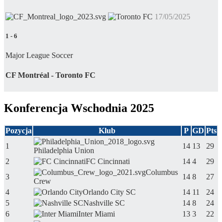
17/05/2025
1
-
6
Major League Soccer
CF Montréal - Toronto FC
Konferencja Wschodnia 2025
Pozycja
Klub
P
GD
Pts
1
14
13
29
Philadelphia Union
2
FC Cincinnati
14
4
29
Columbus
3
14
8
27
Crew
4
Orlando City SC
14
11
24
5
Nashville SC
14
8
24
6
Inter Miami
13
3
22