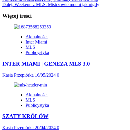
Zobacz
Dalej:
Weekend z MLS: Mistrzowie mocni jak nigdy
wpisy
Więcej treści
Aktualności
Inter Miami
MLS
Publicystyka
INTER MIAMI | GENEZA MLS 3.0
Kasia Przepiórka
16/05/2024
0
Aktualności
MLS
Publicystyka
SZATY KRÓLÓW
Kasia Przepiórka
20/04/2024
0