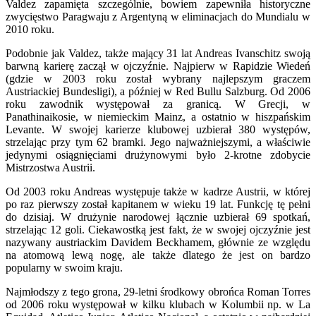
Valdez zapamięta szczególnie, bowiem zapewniła historyczne
zwycięstwo Paragwaju z Argentyną w eliminacjach do Mundialu w
2010 roku.
Podobnie jak Valdez, także mający 31 lat Andreas Ivanschitz swoją
barwną karierę zaczął w ojczyźnie. Najpierw w Rapidzie Wiedeń
(gdzie w 2003 roku został wybrany najlepszym graczem
Austriackiej Bundesligi), a później w Red Bullu Salzburg. Od 2006
roku zawodnik występował za granicą. W Grecji, w
Panathinaikosie, w niemieckim Mainz, a ostatnio w hiszpańskim
Levante. W swojej karierze klubowej uzbierał 380 występów,
strzelając przy tym 62 bramki. Jego najważniejszymi, a właściwie
jedynymi osiągnięciami drużynowymi było 2-krotne zdobycie
Mistrzostwa Austrii.
Od 2003 roku Andreas występuje także w kadrze Austrii, w której
po raz pierwszy został kapitanem w wieku 19 lat. Funkcję tę pełni
do dzisiaj. W drużynie narodowej łącznie uzbierał 69 spotkań,
strzelając 12 goli. Ciekawostką jest fakt, że w swojej ojczyźnie jest
nazywany austriackim Davidem Beckhamem, głównie ze względu
na atomową lewą nogę, ale także dlatego że jest on bardzo
popularny w swoim kraju.
Najmłodszy z tego grona, 29-letni środkowy obrońca Roman Torres
od 2006 roku występował w kilku klubach w Kolumbii np. w La