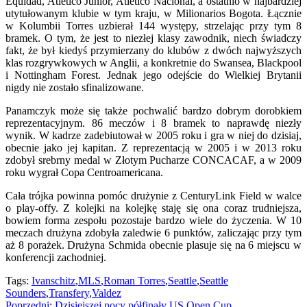
Equidad, Atletico Junior, Atletico Nacional, a ostatnio w najbardziej
utytułowanym klubie w tym kraju, w Milionarios Bogota. Łącznie
w Kolumbii Torres uzbierał 144 występy, strzelając przy tym 8
bramek. O tym, że jest to niezłej klasy zawodnik, niech świadczy
fakt, że był kiedyś przymierzany do klubów z dwóch najwyższych
klas rozgrywkowych w Anglii, a konkretnie do Swansea, Blackpool
i Nottingham Forest. Jednak jego odejście do Wielkiej Brytanii
nigdy nie zostało sfinalizowane.
Panamczyk może się także pochwalić bardzo dobrym dorobkiem
reprezentacyjnym. 86 meczów i 8 bramek to naprawdę niezły
wynik. W kadrze zadebiutował w 2005 roku i gra w niej do dzisiaj,
obecnie jako jej kapitan. Z reprezentacją w 2005 i w 2013 roku
zdobył srebrny medal w Złotym Pucharze CONCACAF, a w 2009
roku wygrał Copa Centroamericana.
Cała trójka powinna pomóc drużynie z CenturyLink Field w walce
o play-offy. Z kolejki na kolejkę staję się ona coraz trudniejsza,
bowiem forma zespołu pozostaje bardzo wiele do życzenia. W 10
meczach drużyna zdobyła zaledwie 6 punktów, zaliczając przy tym
aż 8 porażek. Drużyna Schmida obecnie plasuje się na 6 miejscu w
konferencji zachodniej.
Tags:
Ivanschitz
,
MLS
,
Roman Torres
,
Seattle
,
Seattle
Sounders
,
Transfery
,
Valdez
Poprzedni:
Dzisiejszej nocy półfinały US Open Cup