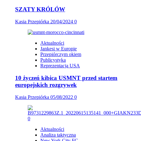
SZATY KRÓLÓW
Kasia Przepiórka
20/04/2024
0
Aktualności
Jankesi w Europie
Przepiórczym okiem
Publicystyka
Reprezentacja USA
10 życzeń kibica USMNT przed startem
europejskich rozgrywek
Kasia Przepiórka
05/08/2022
0
Aktualności
Analiza taktyczna
New York City FC