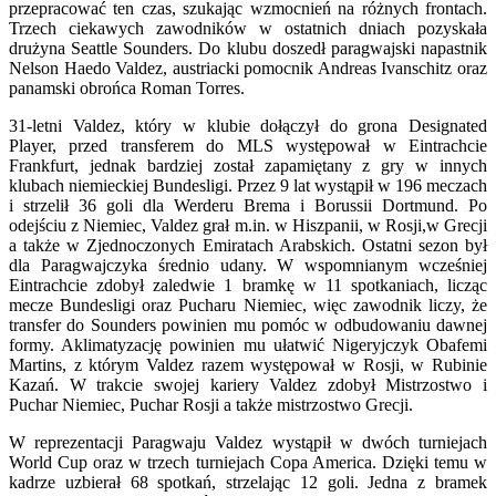
przepracować ten czas, szukając wzmocnień na różnych frontach.
Trzech ciekawych zawodników w ostatnich dniach pozyskała
drużyna Seattle Sounders. Do klubu doszedł paragwajski napastnik
Nelson Haedo Valdez, austriacki pomocnik Andreas Ivanschitz oraz
panamski obrońca Roman Torres.
31-letni Valdez, który w klubie dołączył do grona Designated
Player, przed transferem do MLS występował w Eintrachcie
Frankfurt, jednak bardziej został zapamiętany z gry w innych
klubach niemieckiej Bundesligi. Przez 9 lat wystąpił w 196 meczach
i strzelił 36 goli dla Werderu Brema i Borussii Dortmund. Po
odejściu z Niemiec, Valdez grał m.in. w Hiszpanii, w Rosji,w Grecji
a także w Zjednoczonych Emiratach Arabskich. Ostatni sezon był
dla Paragwajczyka średnio udany. W wspomnianym wcześniej
Eintrachcie zdobył zaledwie 1 bramkę w 11 spotkaniach, licząc
mecze Bundesligi oraz Pucharu Niemiec, więc zawodnik liczy, że
transfer do Sounders powinien mu pomóc w odbudowaniu dawnej
formy. Aklimatyzację powinien mu ułatwić Nigeryjczyk Obafemi
Martins, z którym Valdez razem występował w Rosji, w Rubinie
Kazań. W trakcie swojej kariery Valdez zdobył Mistrzostwo i
Puchar Niemiec, Puchar Rosji a także mistrzostwo Grecji.
W reprezentacji Paragwaju Valdez wystąpił w dwóch turniejach
World Cup oraz w trzech turniejach Copa America. Dzięki temu w
kadrze uzbierał 68 spotkań, strzelając 12 goli. Jedna z bramek