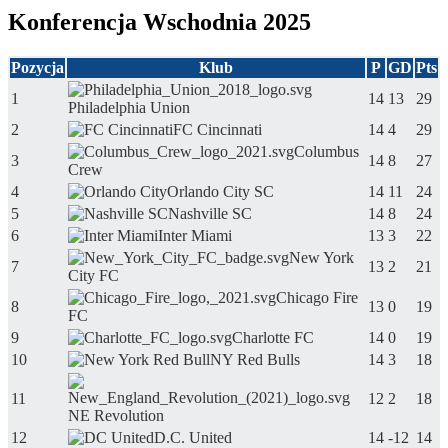
Konferencja Wschodnia 2025
Pozycja
Klub
P
GD
Pts
1
14
13
29
Philadelphia Union
2
FC Cincinnati
14
4
29
Columbus
3
14
8
27
Crew
4
Orlando City SC
14
11
24
5
Nashville SC
14
8
24
6
Inter Miami
13
3
22
New York
7
13
2
21
City FC
Chicago Fire
8
13
0
19
FC
9
Charlotte FC
14
0
19
10
NY Red Bulls
14
3
18
11
12
2
18
NE Revolution
12
D.C. United
14
-12
14