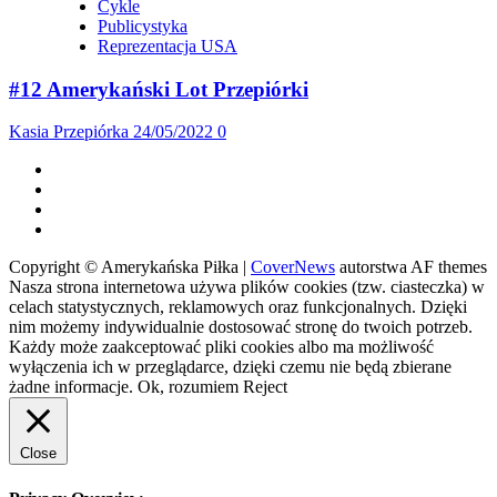
Cykle
Publicystyka
Reprezentacja USA
#12 Amerykański Lot Przepiórki
Kasia Przepiórka
24/05/2022
0
Facebook
Twitter
Instagram
Spotify
Copyright © Amerykańska Piłka
|
CoverNews
autorstwa AF themes
Nasza strona internetowa używa plików cookies (tzw. ciasteczka) w
celach statystycznych, reklamowych oraz funkcjonalnych. Dzięki
nim możemy indywidualnie dostosować stronę do twoich potrzeb.
Każdy może zaakceptować pliki cookies albo ma możliwość
wyłączenia ich w przeglądarce, dzięki czemu nie będą zbierane
żadne informacje.
Ok, rozumiem
Reject
Close