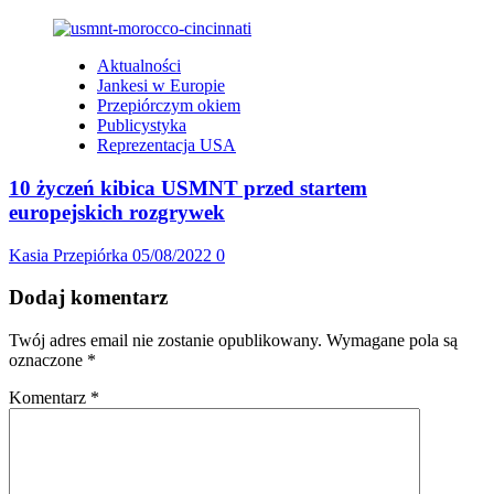
Aktualności
Jankesi w Europie
Przepiórczym okiem
Publicystyka
Reprezentacja USA
10 życzeń kibica USMNT przed startem
europejskich rozgrywek
Kasia Przepiórka
05/08/2022
0
Dodaj komentarz
Twój adres email nie zostanie opublikowany.
Wymagane pola są
oznaczone
*
Komentarz
*