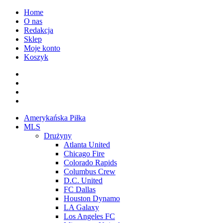
Przejdź
Home
do
O nas
treści
Redakcja
Sklep
Moje konto
Koszyk
Facebook
Twitter
Instagram
Spotify
Menu
Amerykańska Piłka
główne
MLS
Drużyny
Atlanta United
Chicago Fire
Colorado Rapids
Columbus Crew
D.C. United
FC Dallas
Houston Dynamo
LA Galaxy
Los Angeles FC