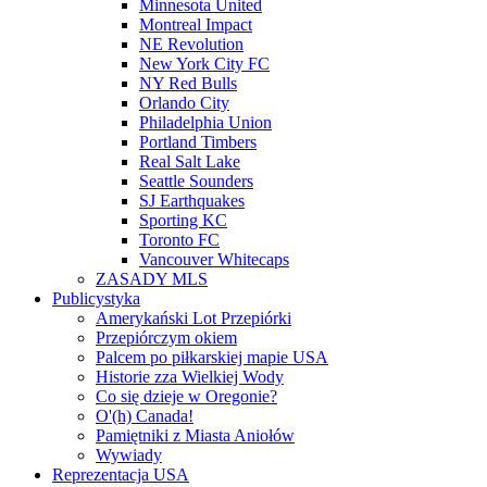
Minnesota United
Montreal Impact
NE Revolution
New York City FC
NY Red Bulls
Orlando City
Philadelphia Union
Portland Timbers
Real Salt Lake
Seattle Sounders
SJ Earthquakes
Sporting KC
Toronto FC
Vancouver Whitecaps
ZASADY MLS
Publicystyka
Amerykański Lot Przepiórki
Przepiórczym okiem
Palcem po piłkarskiej mapie USA
Historie zza Wielkiej Wody
Co się dzieje w Oregonie?
O'(h) Canada!
Pamiętniki z Miasta Aniołów
Wywiady
Reprezentacja USA