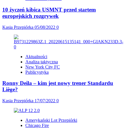
10 życzeń kibica USMNT przed startem
europejskich rozgrywek
Kasia Przepiórka
05/08/2022
0
Aktualności
Analiza taktyczna
New York City FC
Publicystyka
Ronny Deila – kim jest nowy trener Standardu
Liège?
Kasia Przepiórka
17/07/2022
0
Amerykański Lot Przepiórki
Chicago Fire