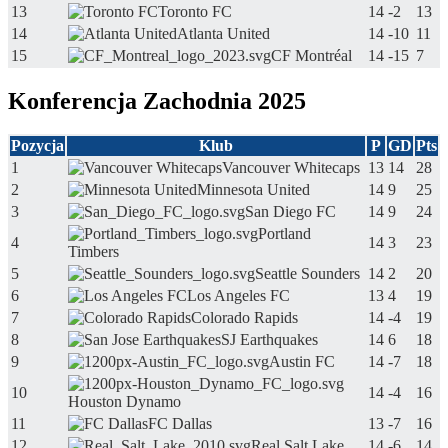
13
Toronto FC
14
-2
13
14
Atlanta United
14
-10
11
15
CF Montréal
14
-15
7
Konferencja Zachodnia 2025
Pozycja
Klub
P
GD
Pts
1
Vancouver Whitecaps
13
14
28
2
Minnesota United
14
9
25
3
San Diego FC
14
9
24
Portland
4
14
3
23
Timbers
5
Seattle Sounders
14
2
20
6
Los Angeles FC
13
4
19
7
Colorado Rapids
14
-4
19
8
SJ Earthquakes
14
6
18
9
Austin FC
14
-7
18
10
14
-4
16
Houston Dynamo
11
FC Dallas
13
-7
16
12
Real Salt Lake
14
-6
14