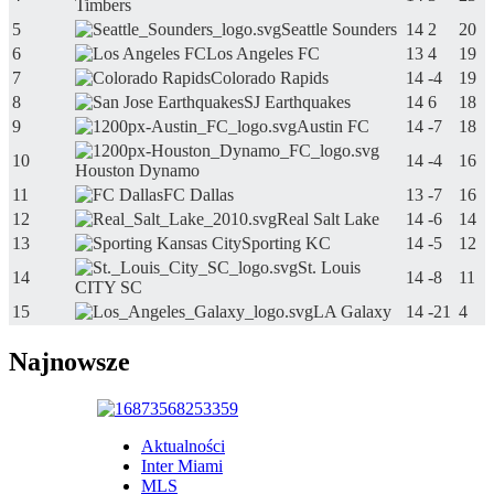
Timbers
5
Seattle Sounders
14
2
20
6
Los Angeles FC
13
4
19
7
Colorado Rapids
14
-4
19
8
SJ Earthquakes
14
6
18
9
Austin FC
14
-7
18
10
14
-4
16
Houston Dynamo
11
FC Dallas
13
-7
16
12
Real Salt Lake
14
-6
14
13
Sporting KC
14
-5
12
St. Louis
14
14
-8
11
CITY SC
15
LA Galaxy
14
-21
4
Najnowsze
Aktualności
Inter Miami
MLS