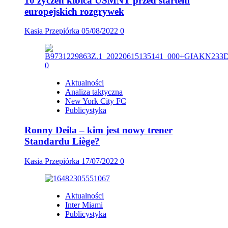
10 życzeń kibica USMNT przed startem
europejskich rozgrywek
Kasia Przepiórka
05/08/2022
0
Aktualności
Analiza taktyczna
New York City FC
Publicystyka
Ronny Deila – kim jest nowy trener
Standardu Liège?
Kasia Przepiórka
17/07/2022
0
Aktualności
Inter Miami
Publicystyka