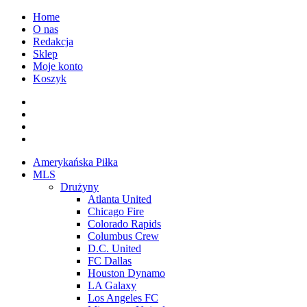
Przejdź
Home
do
O nas
treści
Redakcja
Sklep
Moje konto
Koszyk
Facebook
Twitter
Instagram
Spotify
Menu
Amerykańska Piłka
główne
MLS
Drużyny
Atlanta United
Chicago Fire
Colorado Rapids
Columbus Crew
D.C. United
FC Dallas
Houston Dynamo
LA Galaxy
Los Angeles FC