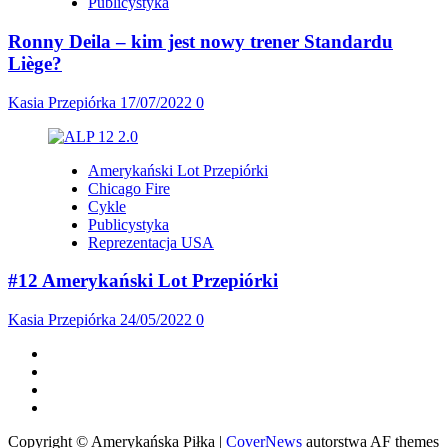
Publicystyka
Ronny Deila – kim jest nowy trener Standardu
Liège?
Kasia Przepiórka
17/07/2022
0
Amerykański Lot Przepiórki
Chicago Fire
Cykle
Publicystyka
Reprezentacja USA
#12 Amerykański Lot Przepiórki
Kasia Przepiórka
24/05/2022
0
Facebook
Twitter
Instagram
Spotify
Copyright © Amerykańska Piłka
|
CoverNews
autorstwa AF themes