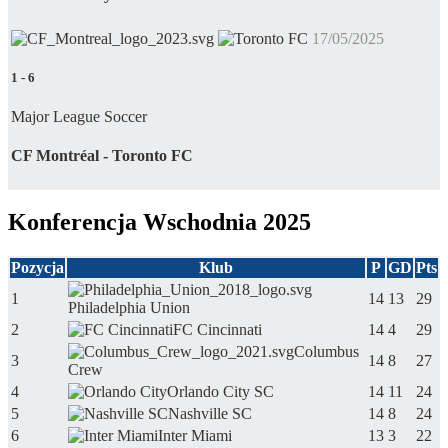
17/05/2025
1
-
6
Major League Soccer
CF Montréal - Toronto FC
Konferencja Wschodnia 2025
Pozycja
Klub
P
GD
Pts
1
14
13
29
Philadelphia Union
2
FC Cincinnati
14
4
29
Columbus
3
14
8
27
Crew
4
Orlando City SC
14
11
24
5
Nashville SC
14
8
24
6
Inter Miami
13
3
22