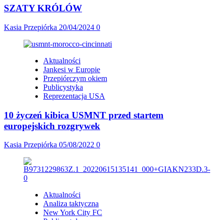
SZATY KRÓLÓW
Kasia Przepiórka
20/04/2024
0
Aktualności
Jankesi w Europie
Przepiórczym okiem
Publicystyka
Reprezentacja USA
10 życzeń kibica USMNT przed startem
europejskich rozgrywek
Kasia Przepiórka
05/08/2022
0
Aktualności
Analiza taktyczna
New York City FC