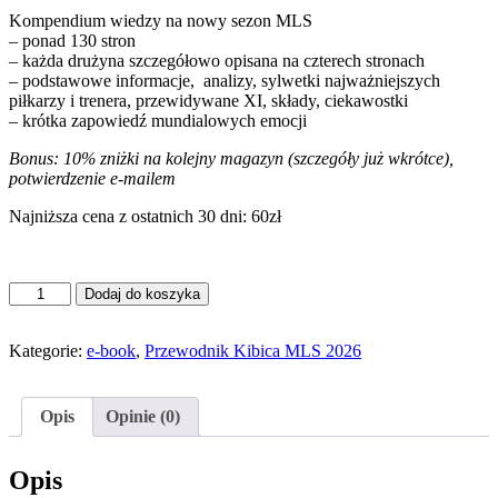
Kompendium wiedzy na nowy sezon MLS
– ponad 130 stron
– każda drużyna szczegółowo opisana na czterech stronach
– podstawowe informacje, analizy, sylwetki najważniejszych
piłkarzy i trenera, przewidywane XI, składy, ciekawostki
– krótka zapowiedź mundialowych emocji
Bonus: 10% zniżki na kolejny magazyn (szczegóły już wkrótce),
potwierdzenie e-mailem
Najniższa cena z ostatnich 30 dni: 60zł
ilość
Dodaj do koszyka
(Ebook)
Przewodnik
Kibica
Kategorie:
e-book
,
Przewodnik Kibica MLS 2026
MLS
2026
Opis
Opinie (0)
Opis