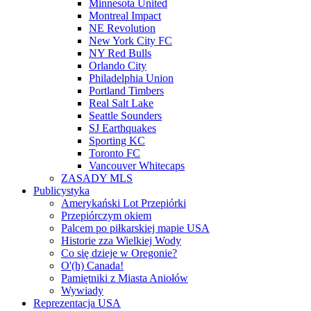
Minnesota United
Montreal Impact
NE Revolution
New York City FC
NY Red Bulls
Orlando City
Philadelphia Union
Portland Timbers
Real Salt Lake
Seattle Sounders
SJ Earthquakes
Sporting KC
Toronto FC
Vancouver Whitecaps
ZASADY MLS
Publicystyka
Amerykański Lot Przepiórki
Przepiórczym okiem
Palcem po piłkarskiej mapie USA
Historie zza Wielkiej Wody
Co się dzieje w Oregonie?
O'(h) Canada!
Pamiętniki z Miasta Aniołów
Wywiady
Reprezentacja USA