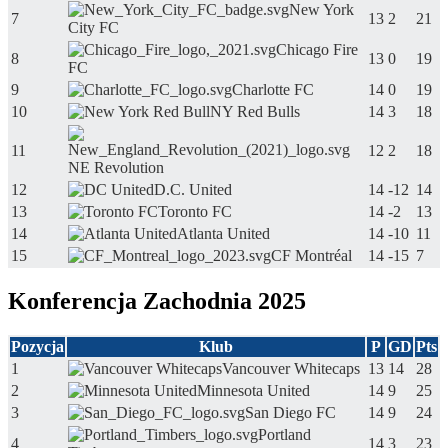
New York
7
13
2
21
City FC
Chicago Fire
8
13
0
19
FC
9
Charlotte FC
14
0
19
10
NY Red Bulls
14
3
18
11
12
2
18
NE Revolution
12
D.C. United
14
-12
14
13
Toronto FC
14
-2
13
14
Atlanta United
14
-10
11
15
CF Montréal
14
-15
7
Konferencja Zachodnia 2025
Pozycja
Klub
P
GD
Pts
1
Vancouver Whitecaps
13
14
28
2
Minnesota United
14
9
25
3
San Diego FC
14
9
24
Portland
4
14
3
23