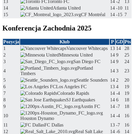
13
Toronto FC
14
-2
13
14
Atlanta United
14
-10
11
15
CF Montréal
14
-15
7
Konferencja Zachodnia 2025
Pozycja
Klub
P
GD
Pts
1
Vancouver Whitecaps
13
14
28
2
Minnesota United
14
9
25
3
San Diego FC
14
9
24
Portland
4
14
3
23
Timbers
5
Seattle Sounders
14
2
20
6
Los Angeles FC
13
4
19
7
Colorado Rapids
14
-4
19
8
SJ Earthquakes
14
6
18
9
Austin FC
14
-7
18
10
14
-4
16
Houston Dynamo
11
FC Dallas
13
-7
16
12
Real Salt Lake
14
-6
14