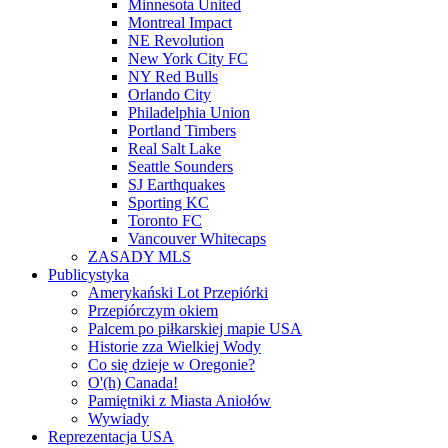
Minnesota United
Montreal Impact
NE Revolution
New York City FC
NY Red Bulls
Orlando City
Philadelphia Union
Portland Timbers
Real Salt Lake
Seattle Sounders
SJ Earthquakes
Sporting KC
Toronto FC
Vancouver Whitecaps
ZASADY MLS
Publicystyka
Amerykański Lot Przepiórki
Przepiórczym okiem
Palcem po piłkarskiej mapie USA
Historie zza Wielkiej Wody
Co się dzieje w Oregonie?
O'(h) Canada!
Pamiętniki z Miasta Aniołów
Wywiady
Reprezentacja USA