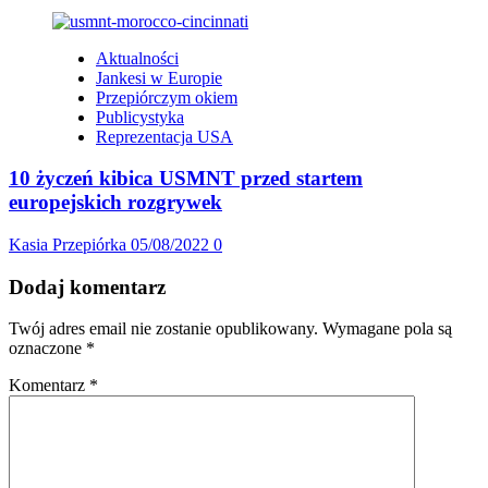
Aktualności
Jankesi w Europie
Przepiórczym okiem
Publicystyka
Reprezentacja USA
10 życzeń kibica USMNT przed startem
europejskich rozgrywek
Kasia Przepiórka
05/08/2022
0
Dodaj komentarz
Twój adres email nie zostanie opublikowany.
Wymagane pola są
oznaczone
*
Komentarz
*