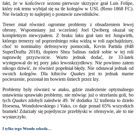
fakt, że w końcówce sezonu pierwsze skrzypce grał Luis Felipe,
który rok temu wybijał się na tle kolegów w USL (Reno 1868 FC).
Nie świadczy to najlepiej o postawie zawodników.
Trener miał również ogromne problemy z obsadzeniem lewej
obrony. Wspomniany już wcześniej Joel Qwiberg okazał się
kompletnym niewypałem. Z braku laku grał tam też Jungwirth,
którego trenerzy od poprzedniego roku widzą w roli zapchajdziury,
choć to nominalny defensywny pomocnik, Kevin Partida (#48
SuperDraftu 2018), dopiero Shea Salinas radził sobie w tej roli
naprawdę przyzwoicie. Warto jednak dodać, że 33-latek
występował do tej pory jako lewoskrzydłowy. Nie powinno zatem
nikogo dziwić, że również popełniał błędy. Nie odstawał jednak od
swoich kolegów. Dla kibiców
Quakes
jest to jednak marne
pocieszenie, pozostał im bowiem śmiech przez łzy.
Problemy były również w ataku, gdzie znalezienie optymalnego
ustawienia sprawiało problemy, nie mówiąc już o strzelaniu goli, bo
tych
Quakes
zdobyli zaledwie 49. W dodatku 32 trafienia to dzieło
Hoesena, Wondolowskiego i Vako, co daje ponad 65% wszystkich
bramek! Zdarzały się pojedyncze przebłyski w ofensywie, ale to nie
wystarczyło.
I tylko tego Wondo szkoda…