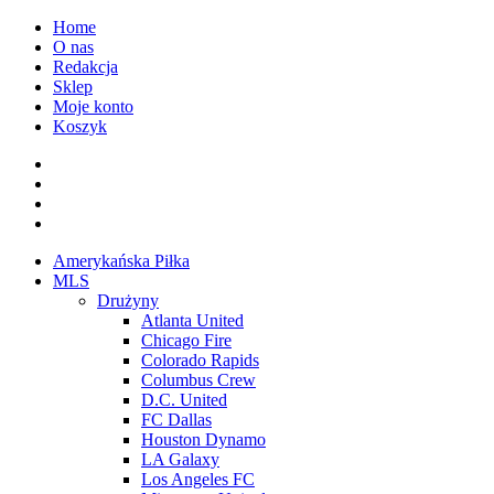
Przejdź
Home
do
O nas
treści
Redakcja
Sklep
Moje konto
Koszyk
Facebook
Twitter
Instagram
Spotify
Menu
Amerykańska Piłka
główne
MLS
Drużyny
Atlanta United
Chicago Fire
Colorado Rapids
Columbus Crew
D.C. United
FC Dallas
Houston Dynamo
LA Galaxy
Los Angeles FC