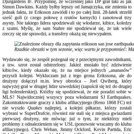
Djurgårdens IF. Przypomnę, że wcześniej jako DP grał taki as jak
Simon Dawkins. Każdy byłby lepszy od Jamajczyka, nie zmienia to
jednak faktu, że Eriksson zawiódł i to po całej linii. 28-latek strzelił
sześć goli (z czego połowę z rzutów karnych) i zanotował trzy
asysty. Nie takiego lidera spodziewali się włodarze, kibice, koledzy
z szatni. Myślę, że sam Stahre nie spodziewał się, że tak wiele
rzeczy się nie sprawdzi, a transfery okażą się niewypałem.
Rzadkie obrazki w tym sezonie, więc warto je przypomnieć: Mag
Wydawało się, że zespół pożegnał się z przeciętnymi zawodnikami,
a tzw. szrot został odstrzelony. Jakież musiało być zdziwienie
kibiców, kiedy okazało się, że na miejsce jednych „ananasów”
przyszli kolejni. Wykluczam już z tego grona Erikssona, ale do
drużyny dołączył m.in. lewy obrońca – Joel Qwiberg, który
najwyżej grał w drugiej lidze szwedzkiej (zapuścił się też do drugiej
ligi holenderskiej). Któżby się spodziewał, że nie poradzi sobie w
MLS? Najwidoczniej wszyscy poza włodarzami SJ Earthquakes.
Zakontraktowanie graczy z klubu afiliacyjnego (Reno 1868 FC) też
nie wyszło
Quakes
najlepiej, a kolejni piłkarze, którzy zostali
wybrani w SuperDrafcie, również nie stali się z miejsca gwiazdami
pierwszej drużyny, nie mówiąc już o tym, że niektórzy mieli
problemy z odnalezieniem się w USL (ponownie wracamy do klubu
afiliacyjnego). Chris Wehan, Jimmy Ockford, Kevin Partida, Eric