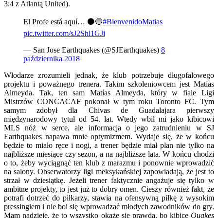
3:4 z Atlantą United).
El Profe está aquí… ⚫️🔵
#BienvenidoMatias
pic.twitter.com/sJ2Shl1GJi
— San Jose Earthquakes (@SJEarthquakes)
8
października 2018
Włodarze zrozumieli jednak, że klub potrzebuje długofalowego
projektu i poważnego trenera. Takim szkoleniowcem jest Matías
Almeyda. Tak, ten sam Matías Almeyda, który w fiale Ligi
Mistrzów CONCACAF pokonał w tym roku Toronto FC. Tym
samym zdobył dla Chivas de Guadalajara pierwszy
międzynarodowy tytuł od 54. lat. Wtedy wbił mi jako kibicowi
MLS nóż w serce, ale informacja o jego zatrudnieniu w SJ
Earthquakes napawa mnie optymizmem. Wydaje się, że w końcu
będzie to miało ręce i nogi, a trener będzie miał plan nie tylko na
najbliższe miesiące czy sezon, a na najbliższe lata. W końcu chodzi
o to, żeby wyciągnąć ten klub z marazmu i ponownie wprowadzić
na salony. Obserwatorzy ligi meksykańskiej zapowiadają, że jest to
strzał w dziesiątkę. Jeżeli trener faktycznie angażuje się tylko w
ambitne projekty, to jest już to dobry omen. Cieszy również fakt, że
potrafi dotrzeć do piłkarzy, stawia na ofensywną piłkę z wysokim
pressingiem i nie boi się wprowadzać młodych zawodników do gry.
Mam nadzieję, że to wszystko okaże się prawdą, bo kibice
Quakes