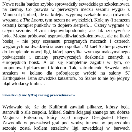
Nowe realia bardzo szybko sprowadziły szwedzkiego szkoleniowca
na ziemię. Co prawda w pierwszym meczu sezonu wygrał z
Minnesotą United, ale na kolejną wygraną czekał do maja (również
wygrana z
The Loons
, tym razem na wyjeździe). Kolejny (i zarazem
ostatni) komplet punktów to dopiero sierpień… Cztery wygrane w
całym sezonie. Brzmi nieprawdopodobnie, ale tak rzeczywiście
było. Można próbować usprawiedliwiać szkoleniowca, ale na litość
boską – nie przy szesnastu przegranych meczach i czterech
wygranych na dwadzieścia osiem spotkań. Mikael Stahre przyszedł
do kompletnie nowej ligi, której specyfika wymaga maksymalnego
poświęcenia i zmiany przyzwyczajeń doskonale znanych z
europejskich boisk. A on się kompletnie zagubił w tym, co
proponował piłkarzom i kibicom. Tak, zatrudnienie Szweda było
strzałem w kolano dla próbującego wrócić na salony SJ
Earthquakes. Istna szwedzka katastrofa, bo Stahre to nie był jedyny
błąd włodarzy klubu…
Szwedzki
(i nie tylko)
zaciąg przeciętniaków
Wydawało się, że do Kalifornii zawitali piłkarze, którzy będą
stanowili o sile zespołu. Mikael Stahre ściągnął znanego mu dobrze
Magnusa Erikssona, który zajął miejsce Designated Player.
Zawodnik w przeszłości grał pod wodzą trenera, w poprzednim
sezonie został królem strzelców ligi szwedzkiej w barwach