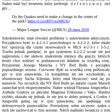
Stahre miał być trenerem, który preferuje d e f e n s y w n y styl
gry…
Do the Quakes need to make a change in the center of
the park?
https://t.co/zRFUgzMH3Q
— Major League Soccer (@MLS)
28 maja 2018
Szkoleniowiec miał również problemy z ustawieniem taktycznym.
Początkowo było to 4-2-3-1 przechodzące w 4-2-2-2, które miało
być opozycją dla często stosowanych w MLS 4-2-3-1 i 3-5-2.
Trzeba jednak pamiętać, że gra systemem 4-2-2-2 wcale nie jest
najprostsza i nie ułatwia znalezienia miejsca dla graczy, których
trener chce widzieć w podstawowym składzie za wszelką cenę.
Przypomnę Jessego Marscha i NY Red Bulls z początku
poprzedniego sezonu.
Czerwone Byki
za wszelką cenę próbowały
gry w tym ustawieniu, co kompletnie im nie wychodziło, a
sfrustrowany Sacha Kljestan, który miał błyszczeć, snuł się po
murawie. Na szczęście dla NY Red Bulls po jakimś czasie Marsch
zaniechał tych eksperymentów. Stahre widział Floriana Jungwirtha i
Anibala Godoya za plecami Magnusa Erikssona i Vako. Bardzo
szybko okazało się jednak, że nie jest to dobry pomysł, a Godoy i
Jungwirth gubią się w tym ustawieniu, nie spełniając roli
defensywnych pomocników. Powiedzmy sobie szczerze: żaden z
nich nie zachwycał w tym sezonie. Niech najlepiej świadczy o tym