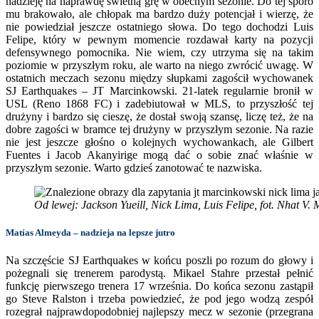
nadzieję na naprawdę świetną grę w obecnym sezonie. Do tej sporo
mu brakowało, ale chłopak ma bardzo duży potencjał i wierzę, że
nie powiedział jeszcze ostatniego słowa. Do tego dochodzi Luis
Felipe, który w pewnym momencie rozdawał karty na pozycji
defensywnego pomocnika. Nie wiem, czy utrzyma się na takim
poziomie w przyszłym roku, ale warto na niego zwrócić uwagę. W
ostatnich meczach sezonu między słupkami zagościł wychowanek
SJ Earthquakes – JT Marcinkowski. 21-latek regularnie bronił w
USL (Reno 1868 FC) i zadebiutował w MLS, to przyszłość tej
drużyny i bardzo się cieszę, że dostał swoją szansę, liczę też, że na
dobre zagości w bramce tej drużyny w przyszłym sezonie. Na razie
nie jest jeszcze głośno o kolejnych wychowankach, ale Gilbert
Fuentes i Jacob Akanyirige mogą dać o sobie znać właśnie w
przyszłym sezonie. Warto gdzieś zanotować te nazwiska.
Od lewej: Jackson Yueill, Nick Lima, Luis Felipe, fot. Nhat 
Matías Almeyda – nadzieja na lepsze jutro
Na szczęście SJ Earthquakes w końcu poszli po rozum do głowy i
pożegnali się trenerem parodystą. Mikael Stahre przestał pełnić
funkcję pierwszego trenera 17 września. Do końca sezonu zastąpił
go Steve Ralston i trzeba powiedzieć, że pod jego wodzą zespół
rozegrał najprawdopodobniej najlepszy mecz w sezonie (przegrana