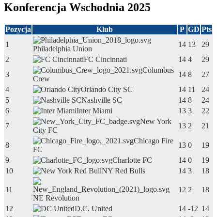
Konferencja Wschodnia 2025
Pozycja
Klub
P
GD
Pts
1
14
13
29
Philadelphia Union
2
FC Cincinnati
14
4
29
Columbus
3
14
8
27
Crew
4
Orlando City SC
14
11
24
5
Nashville SC
14
8
24
6
Inter Miami
13
3
22
New York
7
13
2
21
City FC
Chicago Fire
8
13
0
19
FC
9
Charlotte FC
14
0
19
10
NY Red Bulls
14
3
18
11
12
2
18
NE Revolution
12
D.C. United
14
-12
14