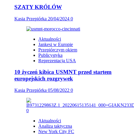
SZATY KRÓLÓW
Kasia Przepiórka
20/04/2024
0
Aktualności
Jankesi w Europie
Przepiórczym okiem
Publicystyka
Reprezentacja USA
10 życzeń kibica USMNT przed startem
europejskich rozgrywek
Kasia Przepiórka
05/08/2022
0
Aktualności
Analiza taktyczna
New York City FC