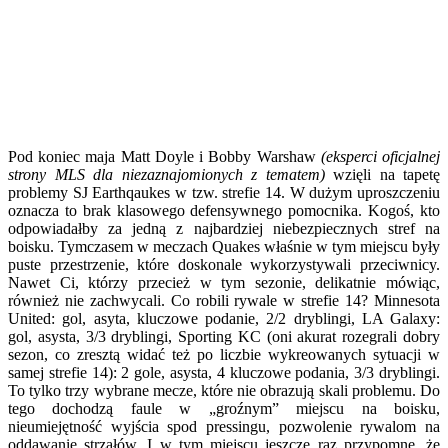
Pod koniec maja Matt Doyle i Bobby Warshaw
(eksperci oficjalnej
strony MLS dla niezaznajomionych z tematem)
wzięli na tapetę
problemy SJ Earthqaukes w tzw. strefie 14. W dużym uproszczeniu
oznacza to brak klasowego defensywnego pomocnika. Kogoś, kto
odpowiadałby za jedną z najbardziej niebezpiecznych stref na
boisku. Tymczasem w meczach Quakes właśnie w tym miejscu były
puste przestrzenie, które doskonale wykorzystywali przeciwnicy.
Nawet Ci, którzy przecież w tym sezonie, delikatnie mówiąc,
również nie zachwycali. Co robili rywale w strefie 14? Minnesota
United: gol, asyta, kluczowe podanie, 2/2 dryblingi, LA Galaxy:
gol, asysta, 3/3 dryblingi, Sporting KC (oni akurat rozegrali dobry
sezon, co zresztą widać też po liczbie wykreowanych sytuacji w
samej strefie 14): 2 gole, asysta, 4 kluczowe podania, 3/3 dryblingi.
To tylko trzy wybrane mecze, które nie obrazują skali problemu. Do
tego dochodzą faule w „groźnym” miejscu na boisku,
nieumiejętność wyjścia spod pressingu, pozwolenie rywalom na
oddawanie strzałów. I w tym miejscu jeszcze raz przypomnę, że