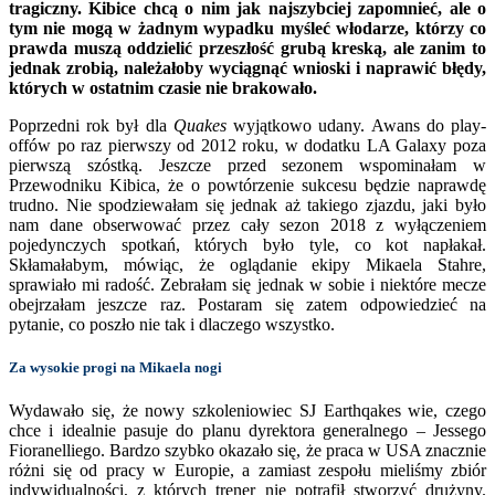
tragiczny. Kibice chcą o nim jak najszybciej zapomnieć, ale o
tym nie mogą w żadnym wypadku myśleć włodarze, którzy co
prawda muszą oddzielić przeszłość grubą kreską, ale zanim to
jednak zrobią, należałoby wyciągnąć wnioski i naprawić błędy,
których w ostatnim czasie nie brakowało.
Poprzedni rok był dla
Quakes
wyjątkowo udany. Awans do play-
offów po raz pierwszy od 2012 roku, w dodatku LA Galaxy poza
pierwszą szóstką. Jeszcze przed sezonem wspominałam w
Przewodniku Kibica, że o powtórzenie sukcesu będzie naprawdę
trudno. Nie spodziewałam się jednak aż takiego zjazdu, jaki było
nam dane obserwować przez cały sezon 2018 z wyłączeniem
pojedynczych spotkań, których było tyle, co kot napłakał.
Skłamałabym, mówiąc, że oglądanie ekipy Mikaela Stahre,
sprawiało mi radość. Zebrałam się jednak w sobie i niektóre mecze
obejrzałam jeszcze raz. Postaram się zatem odpowiedzieć na
pytanie, co poszło nie tak i dlaczego wszystko.
Za wysokie progi na Mikaela nogi
Wydawało się, że nowy szkoleniowiec SJ Earthqakes wie, czego
chce i idealnie pasuje do planu dyrektora generalnego – Jessego
Fioranelliego. Bardzo szybko okazało się, że praca w USA znacznie
różni się od pracy w Europie, a zamiast zespołu mieliśmy zbiór
indywidualności, z których trener nie potrafił stworzyć drużyny.