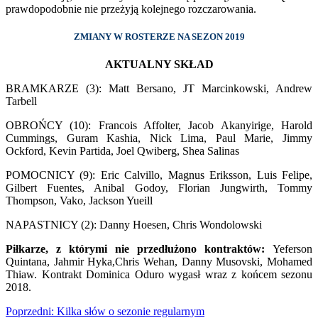
prawdopodobnie nie przeżyją kolejnego rozczarowania.
ZMIANY W ROSTERZE NA SEZON 2019
AKTUALNY SKŁAD
BRAMKARZE (3): Matt Bersano, JT Marcinkowski, Andrew
Tarbell
OBROŃCY (10): Francois Affolter, Jacob Akanyirige, Harold
Cummings, Guram Kashia, Nick Lima, Paul Marie, Jimmy
Ockford, Kevin Partida, Joel Qwiberg, Shea Salinas
POMOCNICY (9): Eric Calvillo, Magnus Eriksson, Luis Felipe,
Gilbert Fuentes, Anibal Godoy, Florian Jungwirth, Tommy
Thompson, Vako, Jackson Yueill
NAPASTNICY (2): Danny Hoesen, Chris Wondolowski
Piłkarze, z którymi nie przedłużono kontraktów:
Yeferson
Quintana, Jahmir Hyka,Chris Wehan, Danny Musovski, Mohamed
Thiaw. Kontrakt Dominica Oduro wygasł wraz z końcem sezonu
2018.
Zobacz
Poprzedni:
Kilka słów o sezonie regularnym