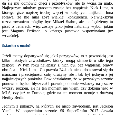
da się mu odmówić chęci i przebłysków, ale to wciąż za mało.
Najlepszym młodym graczem zostaje bez wątpienia Nick Lima, o
którego grze napiszę trochę więcej w kolejnych linijkach. Inna
sprawa, że nie miał zbyt wielkiej konkurencji. Największym
rozczarowaniem mógłby być Mikael Stahre, ale nie będziemy tu
pisać o trenerach, więc zostaje tylko jeden naturalny wybór, jakim
jest Magnus Errikson, o którego postawie wspominałam już
wcześniej.
Światełko w tunelu?
Jeżeli mamy dopatrywać się jakiś pozytywów, to z pewnością jest
kilku młodych zawodników, którzy mogą stanowić o sile tego
zespołu. W tym roku najlepszy z nich był bez wątpienia prawy
obrońca – Nick Lima. Co prawda 24-latek nieco dostosował się do
marazmu i przeciętności całej drużyny, ale i tak był jednym z jej
najjaśniejszych punktów. Powiedziałabym, że w przyszłym sezonie
ponownie będzie błyszczał i prawdopodobnie wskoczy na jeszcze
wyższy poziom, ale na ten moment nie wiem, czy dokona tego w
MLS, czy już w Europie, gdzie na ten moment trenuje z drużyną
Herthy Berlin.
Jednym z piłkarzy, na których się nieco zawiodłam, jest Jackson
Yueill. W poprzednim sezonie #6 SuperDraftu 2017 dawała