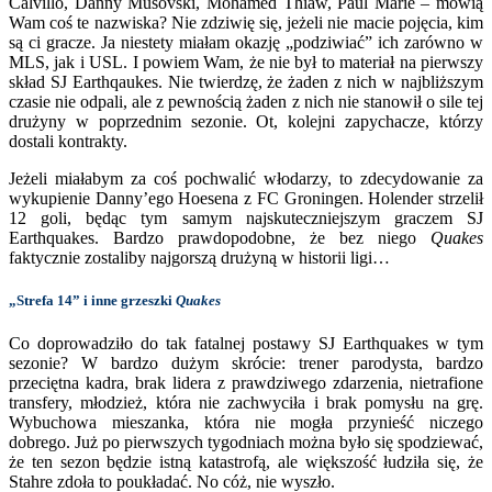
Calvillo, Danny Musovski, Mohamed Thiaw, Paul Marie – mówią
Wam coś te nazwiska? Nie zdziwię się, jeżeli nie macie pojęcia, kim
są ci gracze. Ja niestety miałam okazję „podziwiać” ich zarówno w
MLS, jak i USL. I powiem Wam, że nie był to materiał na pierwszy
skład SJ Earthqaukes. Nie twierdzę, że żaden z nich w najbliższym
czasie nie odpali, ale z pewnością żaden z nich nie stanowił o sile tej
drużyny w poprzednim sezonie. Ot, kolejni zapychacze, którzy
dostali kontrakty.
Jeżeli miałabym za coś pochwalić włodarzy, to zdecydowanie za
wykupienie Danny’ego Hoesena z FC Groningen. Holender strzelił
12 goli, będąc tym samym najskuteczniejszym graczem SJ
Earthquakes. Bardzo prawdopodobne, że bez niego
Quakes
faktycznie zostaliby najgorszą drużyną w historii ligi…
„Strefa 14” i inne grzeszki
Quakes
Co doprowadziło do tak fatalnej postawy SJ Earthquakes w tym
sezonie? W bardzo dużym skrócie: trener parodysta, bardzo
przeciętna kadra, brak lidera z prawdziwego zdarzenia, nietrafione
transfery, młodzież, która nie zachwyciła i brak pomysłu na grę.
Wybuchowa mieszanka, która nie mogła przynieść niczego
dobrego. Już po pierwszych tygodniach można było się spodziewać,
że ten sezon będzie istną katastrofą, ale większość łudziła się, że
Stahre zdoła to poukładać. No cóż, nie wyszło.