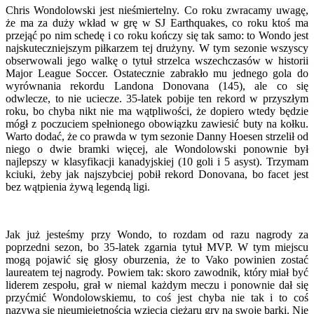
Chris Wondolowski jest nieśmiertelny. Co roku zwracamy uwagę,
że ma za duży wkład w grę w SJ Earthquakes, co roku ktoś ma
przejąć po nim schedę i co roku kończy się tak samo: to Wondo jest
najskuteczniejszym piłkarzem tej drużyny. W tym sezonie wszyscy
obserwowali jego walkę o tytuł strzelca wszechczasów w historii
Major League Soccer. Ostatecznie zabrakło mu jednego gola do
wyrównania rekordu Landona Donovana (145), ale co się
odwlecze, to nie uciecze. 35-latek pobije ten rekord w przyszłym
roku, bo chyba nikt nie ma wątpliwości, że dopiero wtedy będzie
mógł z poczuciem spełnionego obowiązku zawiesić buty na kołku.
Warto dodać, że co prawda w tym sezonie Danny Hoesen strzelił od
niego o dwie bramki więcej, ale Wondolowski ponownie był
najlepszy w klasyfikacji kanadyjskiej (10 goli i 5 asyst). Trzymam
kciuki, żeby jak najszybciej pobił rekord Donovana, bo facet jest
bez wątpienia żywą legendą ligi.
Jak już jesteśmy przy Wondo, to rozdam od razu nagrody za
poprzedni sezon, bo 35-latek zgarnia tytuł MVP. W tym miejscu
mogą pojawić się głosy oburzenia, że to Vako powinien zostać
laureatem tej nagrody. Powiem tak: skoro zawodnik, który miał być
liderem zespołu, grał w niemal każdym meczu i ponownie dał się
przyćmić Wondolowskiemu, to coś jest chyba nie tak i to coś
nazywa się nieumiejętnością wzięcia ciężaru gry na swoje barki. Nie