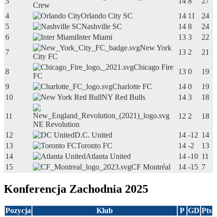
3
14
8
27
Crew
4
Orlando City SC
14
11
24
5
Nashville SC
14
8
24
6
Inter Miami
13
3
22
New York
7
13
2
21
City FC
Chicago Fire
8
13
0
19
FC
9
Charlotte FC
14
0
19
10
NY Red Bulls
14
3
18
11
12
2
18
NE Revolution
12
D.C. United
14
-12
14
13
Toronto FC
14
-2
13
14
Atlanta United
14
-10
11
15
CF Montréal
14
-15
7
Konferencja Zachodnia 2025
Pozycja
Klub
P
GD
Pts