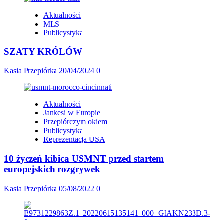
Aktualności
MLS
Publicystyka
SZATY KRÓLÓW
Kasia Przepiórka
20/04/2024
0
Aktualności
Jankesi w Europie
Przepiórczym okiem
Publicystyka
Reprezentacja USA
10 życzeń kibica USMNT przed startem
europejskich rozgrywek
Kasia Przepiórka
05/08/2022
0