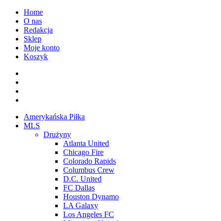
Przejdź
Home
do
O nas
treści
Redakcja
Sklep
Moje konto
Koszyk
Facebook
Twitter
Instagram
Spotify
Menu
Amerykańska Piłka
główne
MLS
Drużyny
Atlanta United
Chicago Fire
Colorado Rapids
Columbus Crew
D.C. United
FC Dallas
Houston Dynamo
LA Galaxy
Los Angeles FC