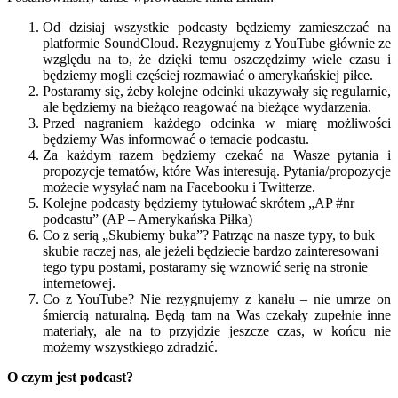
Od dzisiaj wszystkie podcasty będziemy zamieszczać na
platformie SoundCloud. Rezygnujemy z YouTube głównie ze
względu na to, że dzięki temu oszczędzimy wiele czasu i
będziemy mogli częściej rozmawiać o amerykańskiej piłce.
Postaramy się, żeby kolejne odcinki ukazywały się regularnie,
ale będziemy na bieżąco reagować na bieżące wydarzenia.
Przed nagraniem każdego odcinka w miarę możliwości
będziemy Was informować o temacie podcastu.
Za każdym razem będziemy czekać na Wasze pytania i
propozycje tematów, które Was interesują. Pytania/propozycje
możecie wysyłać nam na Facebooku i Twitterze.
Kolejne podcasty będziemy tytułować skrótem „AP #nr
podcastu” (AP – Amerykańska Piłka)
Co z serią „Skubiemy buka”? Patrząc na nasze typy, to buk
skubie raczej nas, ale jeżeli będziecie bardzo zainteresowani
tego typu postami, postaramy się wznowić serię na stronie
internetowej.
Co z YouTube? Nie rezygnujemy z kanału – nie umrze on
śmiercią naturalną. Będą tam na Was czekały zupełnie inne
materiały, ale na to przyjdzie jeszcze czas, w końcu nie
możemy wszystkiego zdradzić.
O czym jest podcast?