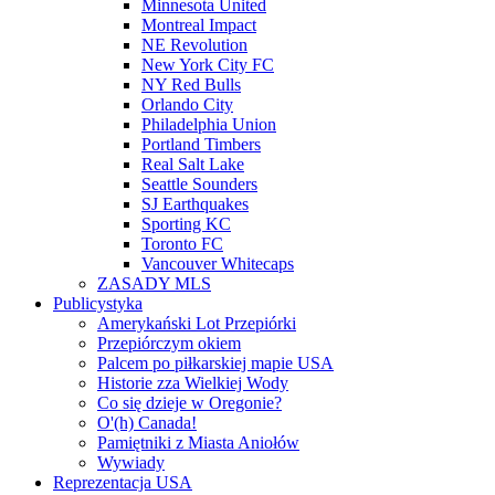
Minnesota United
Montreal Impact
NE Revolution
New York City FC
NY Red Bulls
Orlando City
Philadelphia Union
Portland Timbers
Real Salt Lake
Seattle Sounders
SJ Earthquakes
Sporting KC
Toronto FC
Vancouver Whitecaps
ZASADY MLS
Publicystyka
Amerykański Lot Przepiórki
Przepiórczym okiem
Palcem po piłkarskiej mapie USA
Historie zza Wielkiej Wody
Co się dzieje w Oregonie?
O'(h) Canada!
Pamiętniki z Miasta Aniołów
Wywiady
Reprezentacja USA