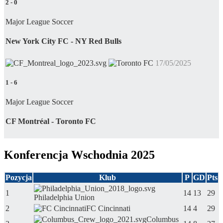
2
-
0
Major League Soccer
New York City FC - NY Red Bulls
17/05/2025
1
-
6
Major League Soccer
CF Montréal - Toronto FC
Konferencja Wschodnia 2025
Pozycja
Klub
P
GD
Pts
1
14
13
29
Philadelphia Union
2
FC Cincinnati
14
4
29
Columbus