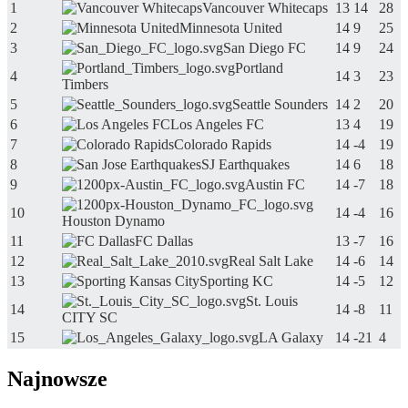
1
Vancouver Whitecaps
13
14
28
2
Minnesota United
14
9
25
3
San Diego FC
14
9
24
Portland
4
14
3
23
Timbers
5
Seattle Sounders
14
2
20
6
Los Angeles FC
13
4
19
7
Colorado Rapids
14
-4
19
8
SJ Earthquakes
14
6
18
9
Austin FC
14
-7
18
10
14
-4
16
Houston Dynamo
11
FC Dallas
13
-7
16
12
Real Salt Lake
14
-6
14
13
Sporting KC
14
-5
12
St. Louis
14
14
-8
11
CITY SC
15
LA Galaxy
14
-21
4
Najnowsze