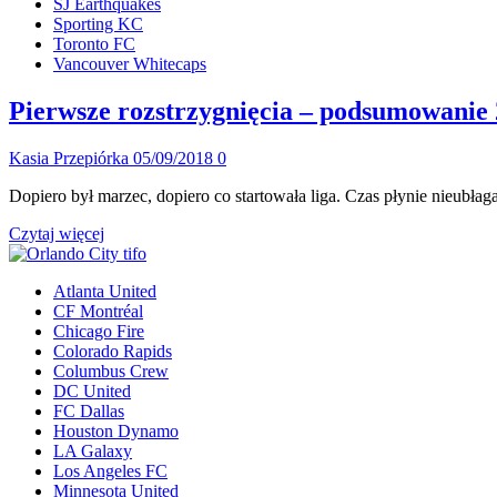
SJ Earthquakes
Sporting KC
Toronto FC
Vancouver Whitecaps
Pierwsze rozstrzygnięcia – podsumowanie
Kasia Przepiórka
05/09/2018
0
Dopiero był marzec, dopiero co startowała liga. Czas płynie nieubłag
Dowiedz
Czytaj więcej
się
więcej
Atlanta United
o
CF Montréal
Pierwsze
Chicago Fire
rozstrzygnięcia
Colorado Rapids
–
Columbus Crew
podsumowanie
DC United
27.
FC Dallas
tygodnia
Houston Dynamo
MLS
LA Galaxy
Los Angeles FC
Minnesota United