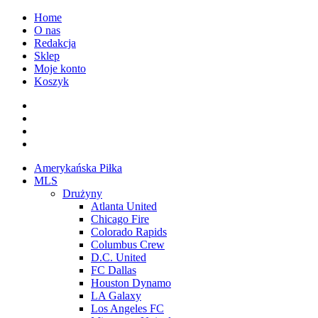
Przejdź
Home
do
O nas
treści
Redakcja
Sklep
Moje konto
Koszyk
Facebook
Twitter
Instagram
Spotify
Menu
Amerykańska Piłka
główne
MLS
Drużyny
Atlanta United
Chicago Fire
Colorado Rapids
Columbus Crew
D.C. United
FC Dallas
Houston Dynamo
LA Galaxy
Los Angeles FC