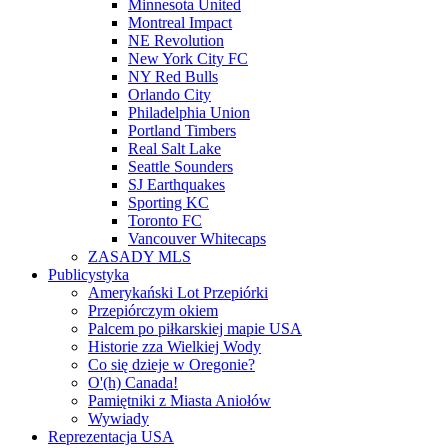
Minnesota United
Montreal Impact
NE Revolution
New York City FC
NY Red Bulls
Orlando City
Philadelphia Union
Portland Timbers
Real Salt Lake
Seattle Sounders
SJ Earthquakes
Sporting KC
Toronto FC
Vancouver Whitecaps
ZASADY MLS
Publicystyka
Amerykański Lot Przepiórki
Przepiórczym okiem
Palcem po piłkarskiej mapie USA
Historie zza Wielkiej Wody
Co się dzieje w Oregonie?
O'(h) Canada!
Pamiętniki z Miasta Aniołów
Wywiady
Reprezentacja USA