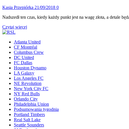
Kasia Przepiórka
21/09/2018
0
Nadszedł ten czas, kiedy każdy punkt jest na wagę złota, a detale bę
Dowiedz
Czytaj więcej
się
więcej
Atlanta United
o
CF Montréal
Każdy
Columbus Crew
punkt
DC United
ma
FC Dallas
znaczenie
Houston Dynamo
–
LA Galaxy
podsumowanie
Los Angeles FC
29.
NE Revolution
tygodnia
New York City FC
MLS
NY Red Bulls
Orlando City
Philadelphia Union
Podsumowania tygodnia
Portland Timbers
Real Salt Lake
Seattle Sounders