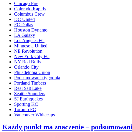
Chicago Fire
Amerykańska
Colorado Rapids
Piłka
Columbus Crew
2019
DC United
|
FC Dallas
Finał
Houston Dynamo
MLS
LA Galaxy
Cup
Los Angeles FC
[PODCAST]
Minnesota United
NE Revolution
New York City FC
NY Red Bulls
Orlando City
Philadelphia Union
Podsumowania tygodnia
Portland Timbers
Real Salt Lake
Seattle Sounders
SJ Earthquakes
Sporting KC
Toronto FC
Vancouver Whitecaps
Każdy punkt ma znaczenie – podsumowani