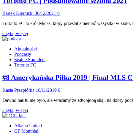
Toronto FC | Podsumowanie sezonu 2021
Bartek Kiernicki
30/12/2021
0
Toronto FC to król Midas, który przestał zmieniać wszystko w złoto. K
Dowiedz
Czytaj więcej
się
więcej
Aktualności
o
Podcasty
Toronto
Seattle Sounders
FC
Toronto FC
|
Podsumowanie
sezonu
#8 Amerykańska Piłka 2019 | Finał MLS
2021
Kasia Przepiórka
16/11/2019
0
Dawno nas tu nie było, ale wracamy ze zdwojoną siłą i na dobry po
Dowiedz
Czytaj więcej
się
więcej
Atlanta United
o
CF Montréal
#8