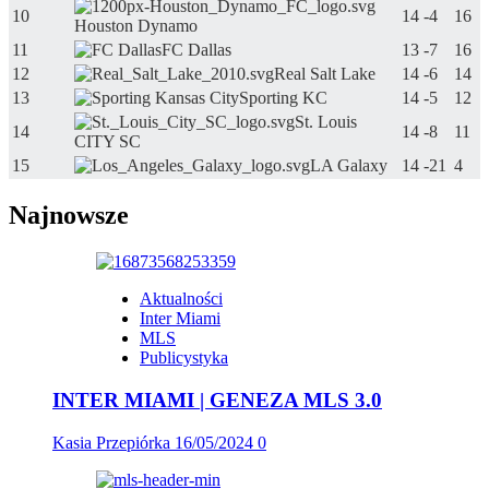
10
14
-4
16
Houston Dynamo
11
FC Dallas
13
-7
16
12
Real Salt Lake
14
-6
14
13
Sporting KC
14
-5
12
St. Louis
14
14
-8
11
CITY SC
15
LA Galaxy
14
-21
4
Najnowsze
Aktualności
Inter Miami
MLS
Publicystyka
INTER MIAMI | GENEZA MLS 3.0
Kasia Przepiórka
16/05/2024
0