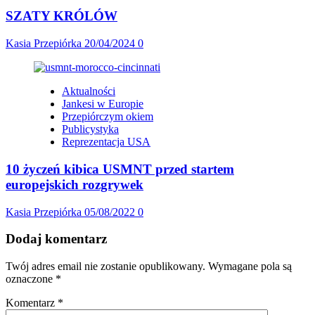
SZATY KRÓLÓW
Kasia Przepiórka
20/04/2024
0
Aktualności
Jankesi w Europie
Przepiórczym okiem
Publicystyka
Reprezentacja USA
10 życzeń kibica USMNT przed startem
europejskich rozgrywek
Kasia Przepiórka
05/08/2022
0
Dodaj komentarz
Twój adres email nie zostanie opublikowany.
Wymagane pola są
oznaczone
*
Komentarz
*