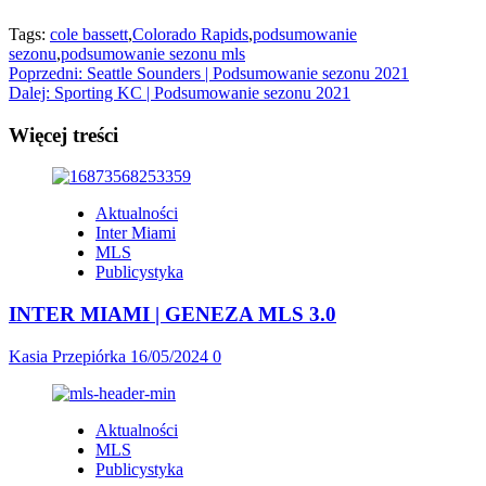
Tags:
cole bassett
,
Colorado Rapids
,
podsumowanie
sezonu
,
podsumowanie sezonu mls
Zobacz
Poprzedni:
Seattle Sounders | Podsumowanie sezonu 2021
Dalej:
Sporting KC | Podsumowanie sezonu 2021
wpisy
Więcej treści
Aktualności
Inter Miami
MLS
Publicystyka
INTER MIAMI | GENEZA MLS 3.0
Kasia Przepiórka
16/05/2024
0
Aktualności
MLS
Publicystyka