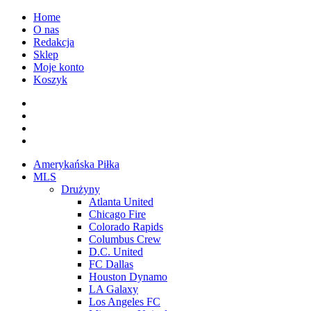
Przejdź
Home
do
O nas
treści
Redakcja
Sklep
Moje konto
Koszyk
Facebook
Twitter
Instagram
Spotify
Menu
Amerykańska Piłka
główne
MLS
Drużyny
Atlanta United
Chicago Fire
Colorado Rapids
Columbus Crew
D.C. United
FC Dallas
Houston Dynamo
LA Galaxy
Los Angeles FC