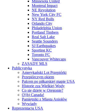
Minnesota United
Montreal Impact
NE Revolution
New York City FC
NY Red Bulls
Orlando City
Philadelphia Union
Portland Timbers
Real Salt Lake
Seattle Sounders
SJ Earthquakes
Sporting KC
Toronto FC
Vancouver Whitecaps
ZASADY MLS
Publicystyka
Amerykański Lot Przepiórki
Przepiórczym okiem
Palcem po piłkarskiej mapie USA
Historie zza Wielkiej Wody
Co się dzieje w Oregonie?
O'(h) Canada!
Pamiętniki z Miasta Aniołów
Wywiady
Reprezentacja USA