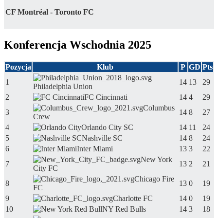
CF Montréal - Toronto FC
Konferencja Wschodnia 2025
Pozycja
Klub
P
GD
Pts
1
14
13
29
Philadelphia Union
2
FC Cincinnati
14
4
29
Columbus
3
14
8
27
Crew
4
Orlando City SC
14
11
24
5
Nashville SC
14
8
24
6
Inter Miami
13
3
22
New York
7
13
2
21
City FC
Chicago Fire
8
13
0
19
FC
9
Charlotte FC
14
0
19
10
NY Red Bulls
14
3
18