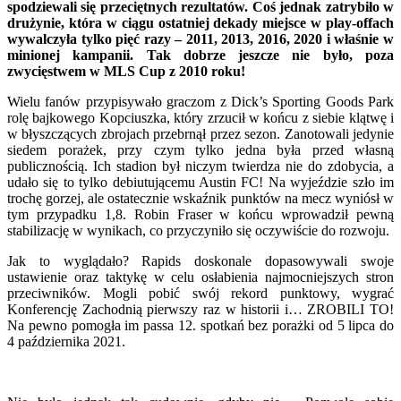
spodziewali się przeciętnych rezultatów. Coś jednak zatrybiło w
drużynie, która w ciągu ostatniej dekady miejsce w play-offach
wywalczyła tylko pięć razy – 2011, 2013, 2016, 2020 i właśnie w
minionej kampanii. Tak dobrze jeszcze nie było, poza
zwycięstwem w MLS Cup z 2010 roku!
Wielu fanów przypisywało graczom z Dick’s Sporting Goods Park
rolę bajkowego Kopciuszka, który zrzucił w końcu z siebie klątwę i
w błyszczących zbrojach przebrnął przez sezon. Zanotowali jedynie
siedem porażek, przy czym tylko jedna była przed własną
publicznością. Ich stadion był niczym twierdza nie do zdobycia, a
udało się to tylko debiutującemu Austin FC! Na wyjeździe szło im
trochę gorzej, ale ostatecznie wskaźnik punktów na mecz wyniósł w
tym przypadku 1,8. Robin Fraser w końcu wprowadził pewną
stabilizację w wynikach, co przyczyniło się oczywiście do rozwoju.
Jak to wyglądało? Rapids doskonale dopasowywali swoje
ustawienie oraz taktykę w celu osłabienia najmocniejszych stron
przeciwników. Mogli pobić swój rekord punktowy, wygrać
Konferencję Zachodnią pierwszy raz w historii i… ZROBILI TO!
Na pewno pomogła im passa 12. spotkań bez porażki od 5 lipca do
4 października 2021.