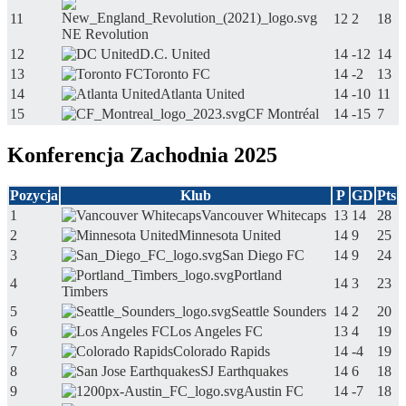
11
12
2
18
NE Revolution
12
D.C. United
14
-12
14
13
Toronto FC
14
-2
13
14
Atlanta United
14
-10
11
15
CF Montréal
14
-15
7
Konferencja Zachodnia 2025
Pozycja
Klub
P
GD
Pts
1
Vancouver Whitecaps
13
14
28
2
Minnesota United
14
9
25
3
San Diego FC
14
9
24
Portland
4
14
3
23
Timbers
5
Seattle Sounders
14
2
20
6
Los Angeles FC
13
4
19
7
Colorado Rapids
14
-4
19
8
SJ Earthquakes
14
6
18
9
Austin FC
14
-7
18