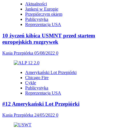
Aktualności
Jankesi w Europie
Przepiórczym okiem
Publicystyka
Reprezentacja USA
10 życzeń kibica USMNT przed startem
europejskich rozgrywek
Kasia Przepiórka
05/08/2022
0
Amerykański Lot Przepiórki
Chicago Fire
Cykle
Publicystyka
Reprezentacja USA
#12 Amerykański Lot Przepiórki
Kasia Przepiórka
24/05/2022
0