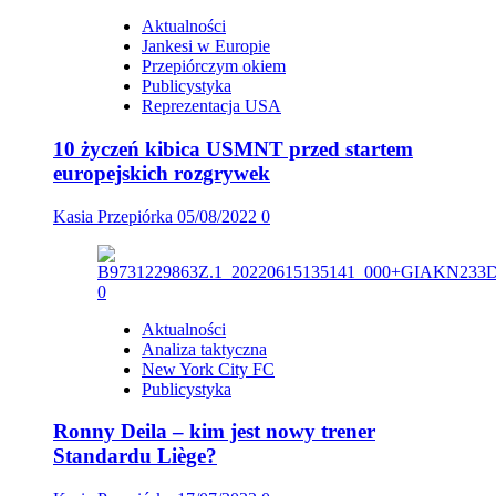
Aktualności
Jankesi w Europie
Przepiórczym okiem
Publicystyka
Reprezentacja USA
10 życzeń kibica USMNT przed startem
europejskich rozgrywek
Kasia Przepiórka
05/08/2022
0
Aktualności
Analiza taktyczna
New York City FC
Publicystyka
Ronny Deila – kim jest nowy trener
Standardu Liège?