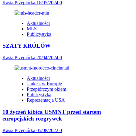
Kasia Przepiórka
16/05/2024
0
Aktualności
MLS
Publicystyka
SZATY KRÓLÓW
Kasia Przepiórka
20/04/2024
0
Aktualności
Jankesi w Europie
Przepiórczym okiem
Publicystyka
Reprezentacja USA
10 życzeń kibica USMNT przed startem
europejskich rozgrywek
Kasia Przepiórka
05/08/2022
0