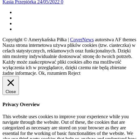
Kasia Przepiórka
24/05/2022
0
Facebook
Twitter
Instagram
Spotify
Copyright © Amerykańska Piłka
|
CoverNews
autorstwa AF themes
Nasza strona internetowa używa plików cookies (tzw. ciasteczka) w
celach statystycznych, reklamowych oraz funkcjonalnych. Dzięki
nim możemy indywidualnie dostosować stronę do twoich potrzeb.
Każdy może zaakceptować pliki cookies albo ma możliwość
wyłączenia ich w przeglądarce, dzięki czemu nie będą zbierane
żadne informacje.
Ok, rozumiem
Reject
Close
Privacy Overview
This website uses cookies to improve your experience while you
navigate through the website. Out of these, the cookies that are
categorized as necessary are stored on your browser as they are
essential for the working of basic functionalities of the website. We
also use third-party cookies that help us analyze and understand how