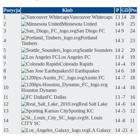
Pozycja
Klub
P
GD
Pts
1
Vancouver Whitecaps
13
14
28
2
Minnesota United
14
9
25
3
San Diego FC
14
9
24
Portland
4
14
3
23
Timbers
5
Seattle Sounders
14
2
20
6
Los Angeles FC
13
4
19
7
Colorado Rapids
14
-4
19
8
SJ Earthquakes
14
6
18
9
Austin FC
14
-7
18
10
14
-4
16
Houston Dynamo
11
FC Dallas
13
-7
16
12
Real Salt Lake
14
-6
14
13
Sporting KC
14
-5
12
St. Louis
14
14
-8
11
CITY SC
15
LA Galaxy
14
-21
4