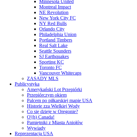
Minnesota United
Montreal Impact
NE Revolution
New York City FC
NY Red Bulls
Orlando City
Philadelphia Union
Portland Timbers
Real Salt Lake
Seattle Sounders
SJ Earthquakes
Sporting KC
Toronto FC
Vancouver Whitecaps
ZASADY MLS
Publicystyka
Amerykański Lot Przepiórki
Przepiórczym okiem
Palcem po piłkarskiej mapie USA
Historie zza Wielkiej Wody
Co się dzieje w Oregonie?
O'(h) Canada!
Pamiętniki z Miasta Aniołów
Wywiady
Reprezentacja USA