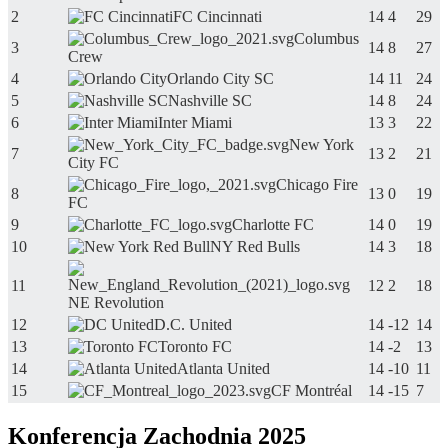
2
FC Cincinnati
14
4
29
Columbus
3
14
8
27
Crew
4
Orlando City SC
14
11
24
5
Nashville SC
14
8
24
6
Inter Miami
13
3
22
New York
7
13
2
21
City FC
Chicago Fire
8
13
0
19
FC
9
Charlotte FC
14
0
19
10
NY Red Bulls
14
3
18
11
12
2
18
NE Revolution
12
D.C. United
14
-12
14
13
Toronto FC
14
-2
13
14
Atlanta United
14
-10
11
15
CF Montréal
14
-15
7
Konferencja Zachodnia 2025