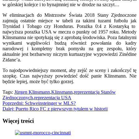
w górskiej kolejce i to bynajmniej nie w drodze na szczyt…
W eliminacjach do Mistrzostw Świata 2018 Stany Zjednoczone
zajmują ostatnie miejsce w tabeli za takimi tuzami futbolu jak
Trynidad i Tobago czy Honduras. Porażka 0:4 z Kostaryką to
najwyższa porażka USA w meczu o punkty od 1957 roku. Metody
Klinsmanna nie spotykają się z aprobatą środowiska. Poza fatalnymi
wynikami wątpliwości budzą również powołania do kadry
narodowej i kompletny brak pomysłu na grę zespołu, który
aktualnie jest bezbarwny niczym kurtuazyjne wypowiedzi Zinédine
Zidane’a.
To najodpowiedniejszy moment, aby zejść ze sceny i zakończyć tę
szopkę. Czas najwyższy powiedzieć dość panie Klinsmann. Nie
będzie lepiej, może być tylko gorzej.
Tags:
Jürgen Klinsmann
,
Klinsmann
,
reprezentacja Stanów
Zjednoczonych
,
reprezentacja USA
Zobacz
Poprzedni:
Schweinsteinger w MLS?
Dalej:
Puerto Rico FC z pierwszym tytułem w historii
wpisy
Więcej treści