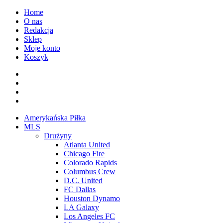
Przejdź
Home
do
O nas
treści
Redakcja
Sklep
Moje konto
Koszyk
Facebook
Twitter
Instagram
Spotify
Menu
Amerykańska Piłka
główne
MLS
Drużyny
Atlanta United
Chicago Fire
Colorado Rapids
Columbus Crew
D.C. United
FC Dallas
Houston Dynamo
LA Galaxy
Los Angeles FC