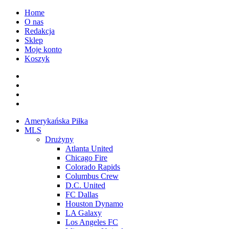
Przejdź
Home
do
O nas
treści
Redakcja
Sklep
Moje konto
Koszyk
Facebook
Twitter
Instagram
Spotify
Menu
Amerykańska Piłka
główne
MLS
Drużyny
Atlanta United
Chicago Fire
Colorado Rapids
Columbus Crew
D.C. United
FC Dallas
Houston Dynamo
LA Galaxy
Los Angeles FC