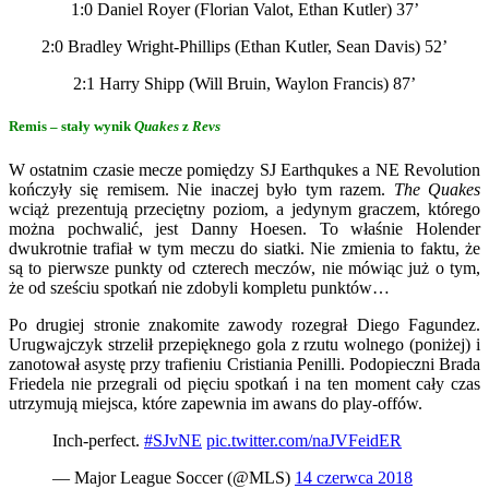
1:0 Daniel Royer (Florian Valot, Ethan Kutler) 37’
2:0 Bradley Wright-Phillips (Ethan Kutler, Sean Davis) 52’
2:1 Harry Shipp (Will Bruin, Waylon Francis) 87’
Remis – stały wynik
Quakes
z
Revs
W ostatnim czasie mecze pomiędzy SJ Earthqukes a NE Revolution
kończyły się remisem. Nie inaczej było tym razem.
The Quakes
wciąż prezentują przeciętny poziom, a jedynym graczem, którego
można pochwalić, jest Danny Hoesen. To właśnie Holender
dwukrotnie trafiał w tym meczu do siatki. Nie zmienia to faktu, że
są to pierwsze punkty od czterech meczów, nie mówiąc już o tym,
że od sześciu spotkań nie zdobyli kompletu punktów…
Po drugiej stronie znakomite zawody rozegrał Diego Fagundez.
Urugwajczyk strzelił przepięknego gola z rzutu wolnego (poniżej) i
zanotował asystę przy trafieniu Cristiania Penilli. Podopieczni Brada
Friedela nie przegrali od pięciu spotkań i na ten moment cały czas
utrzymują miejsca, które zapewnia im awans do play-offów.
Inch-perfect.
#SJvNE
pic.twitter.com/naJVFeidER
— Major League Soccer (@MLS)
14 czerwca 2018