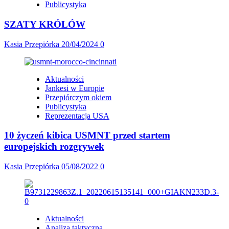
Publicystyka
SZATY KRÓLÓW
Kasia Przepiórka
20/04/2024
0
Aktualności
Jankesi w Europie
Przepiórczym okiem
Publicystyka
Reprezentacja USA
10 życzeń kibica USMNT przed startem
europejskich rozgrywek
Kasia Przepiórka
05/08/2022
0
Aktualności
Analiza taktyczna