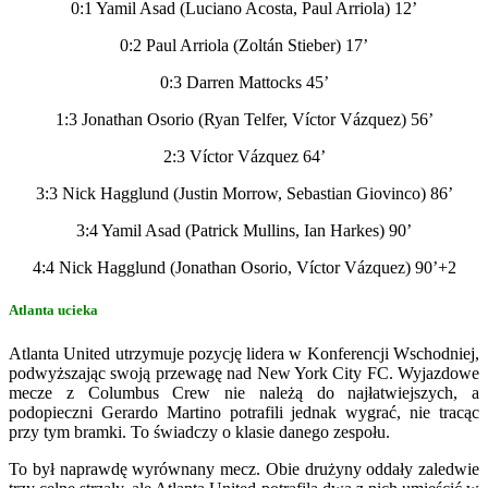
0:1 Yamil Asad (Luciano Acosta, Paul Arriola) 12’
0:2 Paul Arriola (Zoltán Stieber) 17’
0:3 Darren Mattocks 45’
1:3 Jonathan Osorio (Ryan Telfer, Víctor Vázquez) 56’
2:3 Víctor Vázquez 64’
3:3 Nick Hagglund (Justin Morrow, Sebastian Giovinco) 86’
3:4 Yamil Asad (Patrick Mullins, Ian Harkes) 90’
4:4 Nick Hagglund (Jonathan Osorio, Víctor Vázquez) 90’+2
Atlanta ucieka
Atlanta United utrzymuje pozycję lidera w Konferencji Wschodniej,
podwyższając swoją przewagę nad New York City FC. Wyjazdowe
mecze z Columbus Crew nie należą do najłatwiejszych, a
podopieczni Gerardo Martino potrafili jednak wygrać, nie tracąc
przy tym bramki. To świadczy o klasie danego zespołu.
To był naprawdę wyrównany mecz. Obie drużyny oddały zaledwie