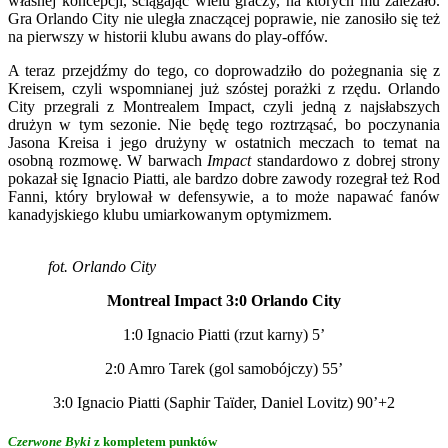
własnej koncepcji, ściągając wielu graczy, na których mu zależało.
Gra Orlando City nie uległa znaczącej poprawie, nie zanosiło się też
na pierwszy w historii klubu awans do play-offów.
A teraz przejdźmy do tego, co doprowadziło do pożegnania się z
Kreisem, czyli wspomnianej już szóstej porażki z rzędu. Orlando
City przegrali z Montrealem Impact, czyli jedną z najsłabszych
drużyn w tym sezonie. Nie będę tego roztrząsać, bo poczynania
Jasona Kreisa i jego drużyny w ostatnich meczach to temat na
osobną rozmowę. W barwach
Impact
standardowo z dobrej strony
pokazał się Ignacio Piatti, ale bardzo dobre zawody rozegrał też Rod
Fanni, który brylował w defensywie, a to może napawać fanów
kanadyjskiego klubu umiarkowanym optymizmem.
fot. Orlando City
Montreal Impact 3:0 Orlando City
1:0 Ignacio Piatti (rzut karny) 5’
2:0 Amro Tarek (gol samobójczy) 55’
3:0 Ignacio Piatti (Saphir Taïder, Daniel Lovitz) 90’+2
Czerwone Byki
z kompletem punktów