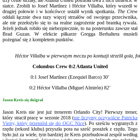
trzy celne strzały, ale Atlanta United potrafiła dwa z nich umieścić w
siatce. Zrobili to Josef Martínez i Héctor Villalba, który wszedł w
drugiej połowie i w końcówce ustalił wynik spotkania.
The Crew
oddali łącznie dwa razy więcej strzałów od swojego przeciwnika,
ale nie przełożyło się to na realne zagrożenie pod bramką rywala.
Jeżeli jednak robiło się niebezpiecznie, to na posterunku zawsze stał
Brad Guzan. W efekcie piłkarze Gregga Berhaltera musieli
pożegnać się z kompletem punktów.
Héctor Villalba w pierwszym meczu po kontuzji strzelił gola, fo
Columbus Crew 0:2 Atlanta United
0:1 Josef Martínez (Ezequiel Barco) 30’
0:2 Héctor Villalba (Miguel Almirón) 82’
Jason Kreis się doigrał
Jason Kreis nie jest już trenerem Orlando City! Pierwszy trener,
który stracił pracę w sezonie 2018 (
nie liczymy oczywiście Patricka
Vieiry, który przeniósł się do OGC Nice
). Po sześciu wygranych z
rzędu (rekord klubu) przyszła pora na sześć porażek z rzędu. Tego
było już za wiele, tym bardziej że Kreis przebudował zespół według