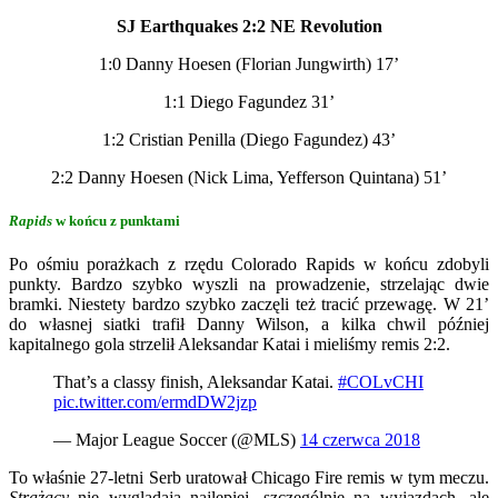
SJ Earthquakes 2:2 NE Revolution
1:0 Danny Hoesen (Florian Jungwirth) 17’
1:1 Diego Fagundez 31’
1:2 Cristian Penilla (Diego Fagundez) 43’
2:2 Danny Hoesen (Nick Lima, Yefferson Quintana) 51’
Rapids
w końcu z punktami
Po ośmiu porażkach z rzędu Colorado Rapids w końcu zdobyli
punkty. Bardzo szybko wyszli na prowadzenie, strzelając dwie
bramki. Niestety bardzo szybko zaczęli też tracić przewagę. W 21’
do własnej siatki trafił Danny Wilson, a kilka chwil później
kapitalnego gola strzelił Aleksandar Katai i mieliśmy remis 2:2.
That’s a classy finish, Aleksandar Katai.
#COLvCHI
pic.twitter.com/ermdDW2jzp
— Major League Soccer (@MLS)
14 czerwca 2018
To właśnie 27-letni Serb uratował Chicago Fire remis w tym meczu.
Strażacy
nie wyglądają najlepiej, szczególnie na wyjazdach, ale