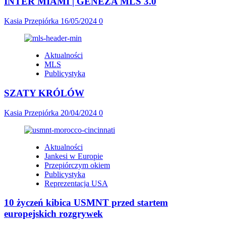
INTER MIAMI | GENEZA MLS 3.0
Kasia Przepiórka
16/05/2024
0
Aktualności
MLS
Publicystyka
SZATY KRÓLÓW
Kasia Przepiórka
20/04/2024
0
Aktualności
Jankesi w Europie
Przepiórczym okiem
Publicystyka
Reprezentacja USA
10 życzeń kibica USMNT przed startem
europejskich rozgrywek