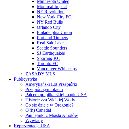
Minnesota United
Montreal Impact
NE Revolution
New York City FC
NY Red Bulls
Orlando City
Philadelphia Union
Portland Timbers
Real Salt Lake
Seattle Sounders
SJ Earthquakes
Sporting KC
Toronto FC
Vancouver Whitecaps
ZASADY MLS
Publicystyka
Amerykański Lot Przepiórki
Przepiórczym okiem
Palcem po piłkarskiej mapie USA
Historie zza Wielkiej Wody
Co się dzieje w Oregonie?
O'(h) Canada!
Pamiętniki z Miasta Aniołów
Wywiady
Reprezentacja USA