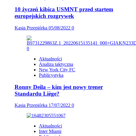
10 życzeń kibica USMNT przed startem
europejskich rozgrywek
Kasia Przepiórka
05/08/2022
0
Aktualności
Analiza taktyczna
New York City FC
Publicystyka
Ronny Deila – kim jest nowy trener
Standardu Liège?
Kasia Przepiórka
17/07/2022
0
Aktualności
Inter Miami