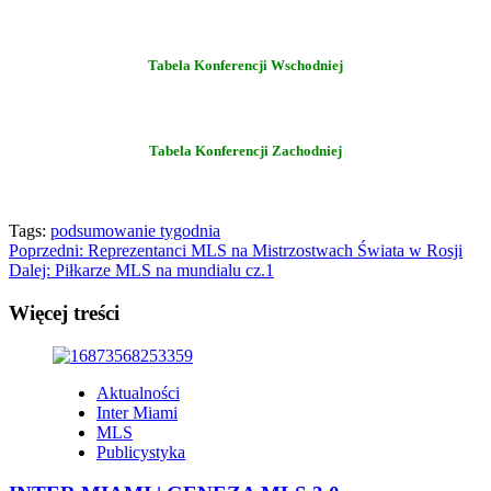
Tabela Konferencji Wschodniej
Tabela Konferencji Zachodniej
Tags:
podsumowanie tygodnia
Zobacz
Poprzedni:
Reprezentanci MLS na Mistrzostwach Świata w Rosji
Dalej:
Piłkarze MLS na mundialu cz.1
wpisy
Więcej treści
Aktualności
Inter Miami
MLS
Publicystyka