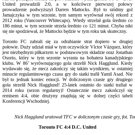
United prowadzili 2:0, a w końcówce pierwszej połowy
prowadzenie podwyższył Darren Mattocks. Był to siódmy gol
Jamajczyka w tym sezonie, tym samym wyrównał swój rekord z
2012 roku (Vancouver Whitecaps). Wtedy strzelał gola średnio co
186 minut, w tym sezonie strzela średnio co 121 minut. Chyba nikt
się nie spodziewał, że Mattocks będzie w tym roku tak skuteczny.
Toronto FC zabrali się za odrabianie strat dopiero w drugiej
połowie. Duży udział miał w tym oczywiście Víctor Vázquez, który
jest niezbędnym piłkarzem w podstawowym składzie oraz Jonathan
Osorio, który w tym sezonie wyrasta na bohatera kanadyjskiego
klubu. W 86’ wyrównującego gola strzelił Nick Hagglund. Kiedy
wydawało się, że mecz zakończy się takim wynikiem, w ostatniej
minucie regulaminowego czasu gry do siatki trafił Yamil Asad. Nie
był to jednak koniec emocji. W doliczonym czasie gry drugiego
gola strzelił Nick Hagglund! 25-latek ostatnio do siatki trafiał w
2014 roku (sezon regularny)! Ostatecznie mecz zakończył się
remisem 4:4, obie drużyny znajdują się w dolnej części tabeli
Konferencji Wschodniej.
Nick Hagglund uratował TFC w doliczonym czasie gry, fot. T
Toronto FC 4:4 D.C. United