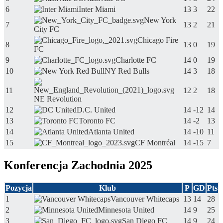
6
Inter Miami
13
3
22
New York
7
13
2
21
City FC
Chicago Fire
8
13
0
19
FC
9
Charlotte FC
14
0
19
10
NY Red Bulls
14
3
18
11
12
2
18
NE Revolution
12
D.C. United
14
-12
14
13
Toronto FC
14
-2
13
14
Atlanta United
14
-10
11
15
CF Montréal
14
-15
7
Konferencja Zachodnia 2025
Pozycja
Klub
P
GD
Pts
1
Vancouver Whitecaps
13
14
28
2
Minnesota United
14
9
25
3
San Diego FC
14
9
24