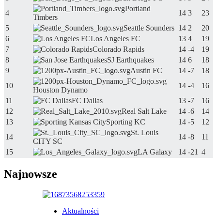
Portland
4
14
3
23
Timbers
5
Seattle Sounders
14
2
20
6
Los Angeles FC
13
4
19
7
Colorado Rapids
14
-4
19
8
SJ Earthquakes
14
6
18
9
Austin FC
14
-7
18
10
14
-4
16
Houston Dynamo
11
FC Dallas
13
-7
16
12
Real Salt Lake
14
-6
14
13
Sporting KC
14
-5
12
St. Louis
14
14
-8
11
CITY SC
15
LA Galaxy
14
-21
4
Najnowsze
Aktualności