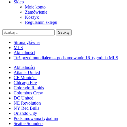
Sklep
Moje konto
Zamówienie
Koszyk
Regulamin sklepu
Szukaj:
Strona główna
MLS
Aktualności
Tuż przed mundialem – podsumowanie 16. tygodnia MLS
Aktualności
Atlanta United
CF Montréal
Chicago Fire
Colorado Rapids
Columbus Crew
DC United
NE Revolution
NY Red Bulls
Orlando City
Podsumowania tygodnia
Seattle Sounders