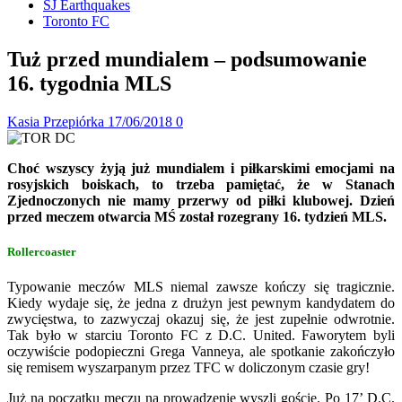
SJ Earthquakes
Toronto FC
Tuż przed mundialem – podsumowanie
16. tygodnia MLS
Kasia Przepiórka
17/06/2018
0
Choć wszyscy żyją już mundialem i piłkarskimi emocjami na
rosyjskich boiskach, to trzeba pamiętać, że w Stanach
Zjednoczonych nie mamy przerwy od piłki klubowej. Dzień
przed meczem otwarcia MŚ został rozegrany 16. tydzień MLS.
Rollercoaster
Typowanie meczów MLS niemal zawsze kończy się tragicznie.
Kiedy wydaje się, że jedna z drużyn jest pewnym kandydatem do
zwycięstwa, to zazwyczaj okazuj się, że jest zupełnie odwrotnie.
Tak było w starciu Toronto FC z D.C. United. Faworytem byli
oczywiście podopieczni Grega Vanneya, ale spotkanie zakończyło
się remisem wyszarpanym przez TFC w doliczonym czasie gry!
Już na początku meczu na prowadzenie wyszli goście. Po 17’ D.C.