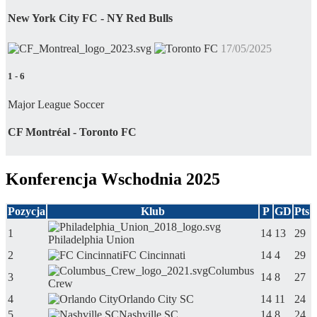
New York City FC - NY Red Bulls
17/05/2025
1
-
6
Major League Soccer
CF Montréal - Toronto FC
Konferencja Wschodnia 2025
Pozycja
Klub
P
GD
Pts
1
14
13
29
Philadelphia Union
2
FC Cincinnati
14
4
29
Columbus
3
14
8
27
Crew
4
Orlando City SC
14
11
24
5
Nashville SC
14
8
24