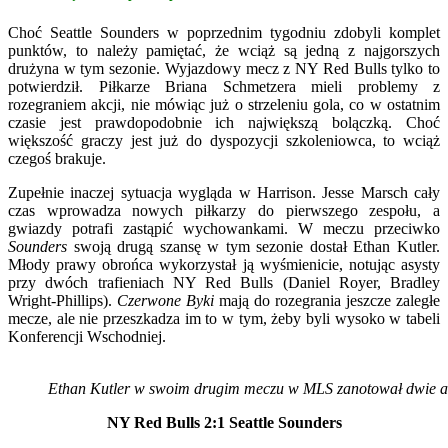
Choć Seattle Sounders w poprzednim tygodniu zdobyli komplet
punktów, to należy pamiętać, że wciąż są jedną z najgorszych
drużyna w tym sezonie. Wyjazdowy mecz z NY Red Bulls tylko to
potwierdził. Piłkarze Briana Schmetzera mieli problemy z
rozegraniem akcji, nie mówiąc już o strzeleniu gola, co w ostatnim
czasie jest prawdopodobnie ich największą bolączką. Choć
większość graczy jest już do dyspozycji szkoleniowca, to wciąż
czegoś brakuje.
Zupełnie inaczej sytuacja wygląda w Harrison. Jesse Marsch cały
czas wprowadza nowych piłkarzy do pierwszego zespołu, a
gwiazdy potrafi zastąpić wychowankami. W meczu przeciwko
Sounders
swoją drugą szansę w tym sezonie dostał Ethan Kutler.
Młody prawy obrońca wykorzystał ją wyśmienicie, notując asysty
przy dwóch trafieniach NY Red Bulls (Daniel Royer, Bradley
Wright-Phillips).
Czerwone Byki
mają do rozegrania jeszcze zaległe
mecze, ale nie przeszkadza im to w tym, żeby byli wysoko w tabeli
Konferencji Wschodniej.
Ethan Kutler w swoim drugim meczu w MLS zanotował dwie asy
NY Red Bulls 2:1 Seattle Sounders