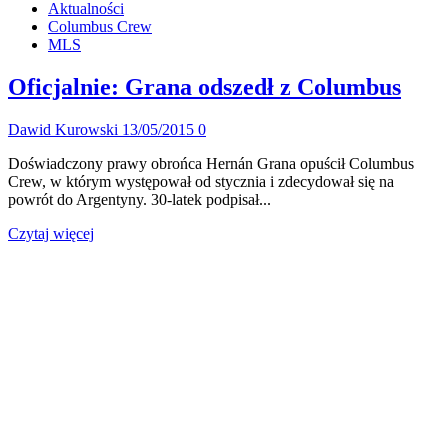
Aktualności
o
Columbus Crew
Nieoszlifowany
MLS
diament
ze
Sierra
Oficjalnie: Grana odszedł z Columbus
Leone
Dawid Kurowski
13/05/2015
0
Doświadczony prawy obrońca Hernán Grana opuścił Columbus
Crew, w którym występował od stycznia i zdecydował się na
powrót do Argentyny. 30-latek podpisał...
Dowiedz
Czytaj więcej
się
więcej
o
Oficjalnie:
Grana
odszedł
z
Columbus