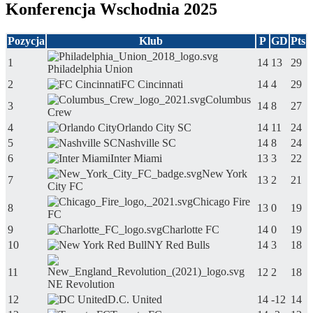
Konferencja Wschodnia 2025
Pozycja
Klub
P
GD
Pts
1
14
13
29
Philadelphia Union
2
FC Cincinnati
14
4
29
Columbus
3
14
8
27
Crew
4
Orlando City SC
14
11
24
5
Nashville SC
14
8
24
6
Inter Miami
13
3
22
New York
7
13
2
21
City FC
Chicago Fire
8
13
0
19
FC
9
Charlotte FC
14
0
19
10
NY Red Bulls
14
3
18
11
12
2
18
NE Revolution
12
D.C. United
14
-12
14