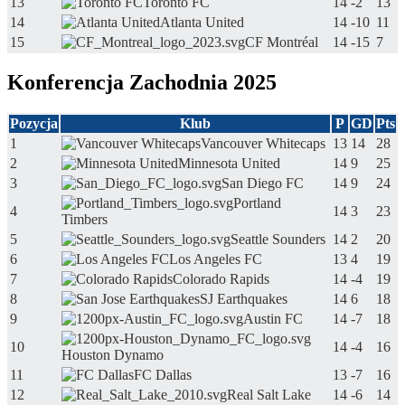
13
Toronto FC
14
-2
13
14
Atlanta United
14
-10
11
15
CF Montréal
14
-15
7
Konferencja Zachodnia 2025
Pozycja
Klub
P
GD
Pts
1
Vancouver Whitecaps
13
14
28
2
Minnesota United
14
9
25
3
San Diego FC
14
9
24
Portland
4
14
3
23
Timbers
5
Seattle Sounders
14
2
20
6
Los Angeles FC
13
4
19
7
Colorado Rapids
14
-4
19
8
SJ Earthquakes
14
6
18
9
Austin FC
14
-7
18
10
14
-4
16
Houston Dynamo
11
FC Dallas
13
-7
16
12
Real Salt Lake
14
-6
14