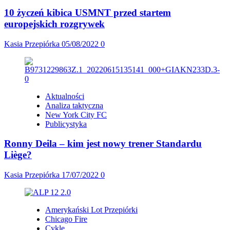
10 życzeń kibica USMNT przed startem
europejskich rozgrywek
Kasia Przepiórka
05/08/2022
0
Aktualności
Analiza taktyczna
New York City FC
Publicystyka
Ronny Deila – kim jest nowy trener Standardu
Liège?
Kasia Przepiórka
17/07/2022
0
Amerykański Lot Przepiórki
Chicago Fire
Cykle