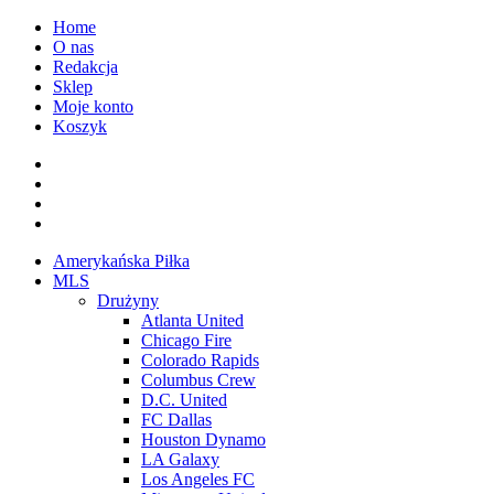
Przejdź
Home
do
O nas
treści
Redakcja
Sklep
Moje konto
Koszyk
Facebook
Twitter
Instagram
Spotify
Menu
Amerykańska Piłka
główne
MLS
Drużyny
Atlanta United
Chicago Fire
Colorado Rapids
Columbus Crew
D.C. United
FC Dallas
Houston Dynamo
LA Galaxy
Los Angeles FC