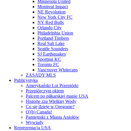
Minnesota United
Montreal Impact
NE Revolution
New York City FC
NY Red Bulls
Orlando City
Philadelphia Union
Portland Timbers
Real Salt Lake
Seattle Sounders
SJ Earthquakes
Sporting KC
Toronto FC
Vancouver Whitecaps
ZASADY MLS
Publicystyka
Amerykański Lot Przepiórki
Przepiórczym okiem
Palcem po piłkarskiej mapie USA
Historie zza Wielkiej Wody
Co się dzieje w Oregonie?
O'(h) Canada!
Pamiętniki z Miasta Aniołów
Wywiady
Reprezentacja USA