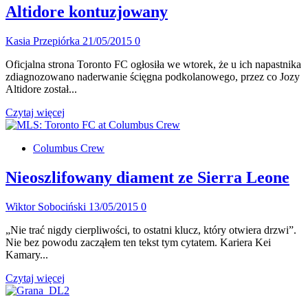
temu
Altidore kontuzjowany
Portland
zagrali
Kasia Przepiórka
21/05/2015
0
swój
pierwszy
Oficjalna strona Toronto FC ogłosiła we wtorek, że u ich napastnika
sparing
zdiagnozowano naderwanie ścięgna podkolanowego, przez co Jozy
Altidore został...
Dowiedz
Czytaj więcej
się
więcej
Columbus Crew
o
Altidore
kontuzjowany
Nieoszlifowany diament ze Sierra Leone
Wiktor Sobociński
13/05/2015
0
„Nie trać nigdy cierpliwości, to ostatni klucz, który otwiera drzwi”.
Nie bez powodu zacząłem ten tekst tym cytatem. Kariera Kei
Kamary...
Dowiedz
Czytaj więcej
się
więcej