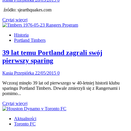
źródło: sjearthquakes.com
Dowiedz
Czytaj więcej
się
więcej
Historia
o
Portland Timbers
100
goli
Chrisa
39 lat temu Portland zagrali swój
Wondolowskiego
pierwszy sparing
–
ikonografika
Kasia Przepiórka
22/05/2015
0
Wczoraj minęło 39 lat od pierwszego w 40-letniej historii klubu
sparingu Portland Timbers. Drwale zmierzyli się z Rangersami i
pomimo...
Dowiedz
Czytaj więcej
się
więcej
Aktualności
o
Toronto FC
39
lat