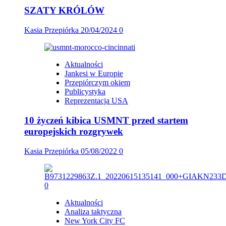
SZATY KRÓLÓW
Kasia Przepiórka
20/04/2024
0
Aktualności
Jankesi w Europie
Przepiórczym okiem
Publicystyka
Reprezentacja USA
10 życzeń kibica USMNT przed startem
europejskich rozgrywek
Kasia Przepiórka
05/08/2022
0
Aktualności
Analiza taktyczna
New York City FC