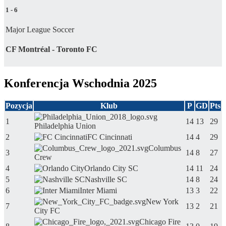
1
-
6
Major League Soccer
CF Montréal - Toronto FC
Konferencja Wschodnia 2025
Pozycja
Klub
P
GD
Pts
1
14
13
29
Philadelphia Union
2
FC Cincinnati
14
4
29
Columbus
3
14
8
27
Crew
4
Orlando City SC
14
11
24
5
Nashville SC
14
8
24
6
Inter Miami
13
3
22
New York
7
13
2
21
City FC
Chicago Fire