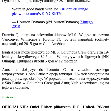
Dynamo. Klub przedłużył umowę z 29-letnim bramkarzem.
We’re in good hands with Joe ?
#ForeverOrange
pic.twitter.com/nWKrYCRhTV
— Houston Dynamo (@HoustonDynamo)
7 lutego
2018
Darwin Quintero na celowniku klubów MLS. W grze na pewno
Vancouver Whitecaps i Toronto FC. 30-letni napastnik (cofnięty
napastnik) od 2015 gra w Club América.
Issah Abass może dołączyć do MLS. Columbus Crew oferują za 19-
letniego skrzydłowego $2,5mln. W rozgrywkach ligowych (NK
Olimpija Ljubljana) strzelił 5 goli w 12 meczach.
Auro ma dołączyć do Toronto FC na zasadzie rocznego
wypożyczenia z São Paulo z opcją wykupu. 22-latek występuje na
pozycji prawego obrońcy. W poprzednim sezonie na wypożyczeniu
z São Paulo w Columbus Crew grał Artur, klub zdecydował się na
jego wykupienie.
7 lutego
OFICJALNIE: Oniel Fisher piłkarzem D.C. United.
26-letni