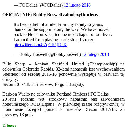
— FC Dallas (@FCDallas)
12 lutego 2018
OFICJALNIE: Bobby Boswell zakończył karierę.
It’s been a hell of a ride. From my family to yours,
thanks for the support along the way. We have moved
back to Houston & started the next chapter of our lives.
I am retired from playing professional soccer.
pic.twitter.com/8ZqCR1jRhK
— Bobby Boswell (@bobbyboswell)
12 lutego 2018
Billy Sharp – kapitan Sheffield United (Championship) na
celowniku Colorado Rapids. 32-letni napastnik jest wychowankiem
Sheffield; od sezonu 2015/16 ponownie występuje w barwach tej
drużyny.
Sezon 2017/18: 21 meczów, 10 goli, 3 asysty.
Darixon Vuelto na celowniku Portland Timbers i FC Dallas.
20-letni (rocznik ’98) środkowy napastnik jest zawodnikiem
honduraskiego RCD España. W pierwszej klasie rozgrywkowej w
Hondurasie rozegrał ponad 70 meczów. Sezon 2017/18: 25
meczów, 13 goli.
11 lutego