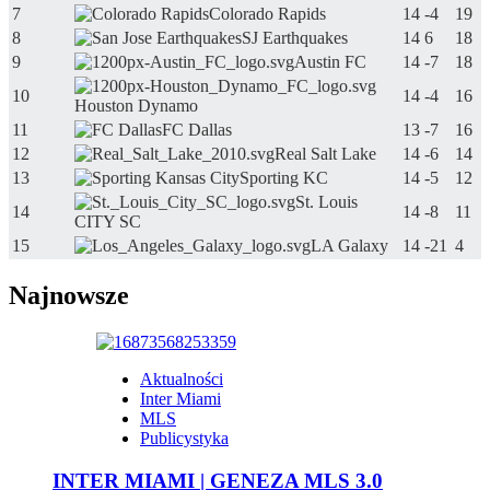
7
Colorado Rapids
14
-4
19
8
SJ Earthquakes
14
6
18
9
Austin FC
14
-7
18
10
14
-4
16
Houston Dynamo
11
FC Dallas
13
-7
16
12
Real Salt Lake
14
-6
14
13
Sporting KC
14
-5
12
St. Louis
14
14
-8
11
CITY SC
15
LA Galaxy
14
-21
4
Najnowsze
Aktualności
Inter Miami
MLS
Publicystyka
INTER MIAMI | GENEZA MLS 3.0