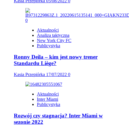
Kasia Przepiórka
05/08/2022
0
Aktualności
Analiza taktyczna
New York City FC
Publicystyka
Ronny Deila – kim jest nowy trener
Standardu Liège?
Kasia Przepiórka
17/07/2022
0
Aktualności
Inter Miami
Publicystyka
Rozwój czy stagnacja? Inter Miami w
sezonie 2022