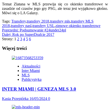
Temat Zlatana w MLS przewija się co okienko transferowe w
zasadzie od czasów jego gry PSG, ale teraz jest wyjątkowo głośno.
Mówi się o LA Galaxy.
Tags:
Transfery
,
transfery 2018
,
transfery mls
,
transfery MLS
2018
,
transfery nasl
,
transfery USL
,
zimowe okienko transferowe
Zobacz
Poprzedni:
Podsumowanie #24under24pl
Dalej:
Rok po SuperDrafcie 2017
wpisy
Strony:
1
2
3
4
5
6
Więcej treści
Aktualności
Inter Miami
MLS
Publicystyka
INTER MIAMI | GENEZA MLS 3.0
Kasia Przepiórka
16/05/2024
0