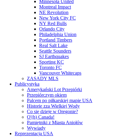
Minnesota United
Montreal Impact
NE Revolution
New York City FC
NY Red Bulls
Orlando City
Philadelphia Union
Portland Timbers
Real Salt Lake
Seattle Sounders
SJ Earthquakes
Sporting KC
Toronto FC
Vancouver Whitecaps
ZASADY MLS
Publicystyka
Amerykański Lot Przepiórki
Przepiórczym okiem
Palcem po piłkarskiej mapie USA
Historie zza Wielkiej Wody
Co się dzieje w Oregonie?
O'(h) Canada!
Pamiętniki z Miasta Aniołów
Wywiady
Reprezentacja USA