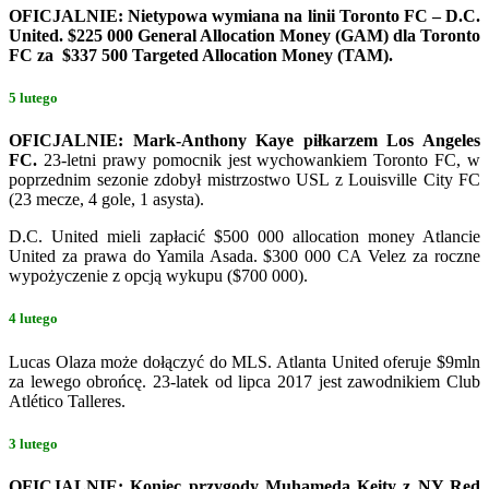
OFICJALNIE: Nietypowa wymiana na linii Toronto FC – D.C.
United. $225 000 General Allocation Money (GAM) dla Toronto
FC za $337 500 Targeted Allocation Money (TAM).
5 lutego
OFICJALNIE: Mark-Anthony Kaye piłkarzem Los Angeles
FC.
23-letni prawy pomocnik jest wychowankiem Toronto FC, w
poprzednim sezonie zdobył mistrzostwo USL z Louisville City FC
(23 mecze, 4 gole, 1 asysta).
D.C. United mieli zapłacić $500 000 allocation money Atlancie
United za prawa do Yamila Asada. $300 000 CA Velez za roczne
wypożyczenie z opcją wykupu ($700 000).
4 lutego
Lucas Olaza może dołączyć do MLS. Atlanta United oferuje $9mln
za lewego obrońcę. 23-latek od lipca 2017 jest zawodnikiem Club
Atlético Talleres.
3 lutego
OFICJALNIE: Koniec przygody Muhameda Keity z NY Red