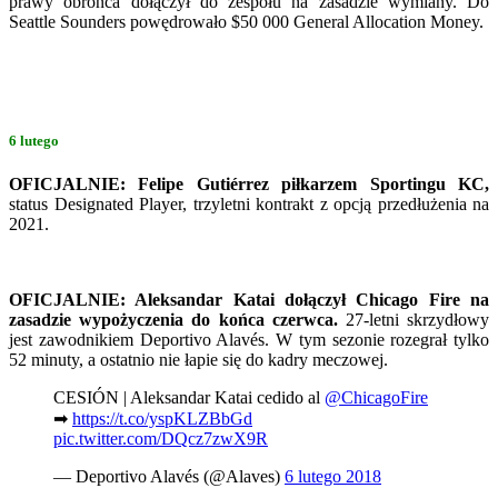
prawy obrońca dołączył do zespołu na zasadzie wymiany. Do
Seattle Sounders powędrowało $50 000 General Allocation Money.
6 lutego
OFICJALNIE: Felipe Gutiérrez piłkarzem Sportingu KC,
status Designated Player, trzyletni kontrakt z opcją przedłużenia na
2021.
OFICJALNIE: Aleksandar Katai dołączył Chicago Fire na
zasadzie wypożyczenia do końca czerwca.
27-letni skrzydłowy
jest zawodnikiem Deportivo Alavés. W tym sezonie rozegrał tylko
52 minuty, a ostatnio nie łapie się do kadry meczowej.
CESIÓN | Aleksandar Katai cedido al
@ChicagoFire
➡
https://t.co/yspKLZBbGd
pic.twitter.com/DQcz7zwX9R
— Deportivo Alavés (@Alaves)
6 lutego 2018