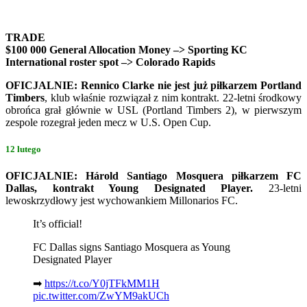
TRADE
$100 000 General Allocation Money –> Sporting KC
International roster spot –> Colorado Rapids
OFICJALNIE: Rennico Clarke nie jest już piłkarzem Portland
Timbers
, klub właśnie rozwiązał z nim kontrakt. 22-letni środkowy
obrońca grał głównie w USL (Portland Timbers 2), w pierwszym
zespole rozegrał jeden mecz w U.S. Open Cup.
12 lutego
OFICJALNIE: Hárold Santiago Mosquera piłkarzem FC
Dallas, kontrakt Young Designated Player.
23-letni
lewoskrzydłowy jest wychowankiem Millonarios FC.
It’s official!
FC Dallas signs Santiago Mosquera as Young
Designated Player
➡
https://t.co/Y0jTFkMM1H
pic.twitter.com/ZwYM9akUCh