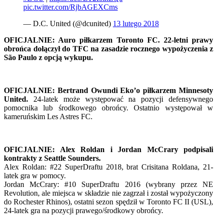
pic.twitter.com/RjbAGEXCms
— D.C. United (@dcunited)
13 lutego 2018
OFICJALNIE: Auro piłkarzem Toronto FC. 22-letni prawy
obrońca dołączył do TFC na zasadzie rocznego wypożyczenia z
São Paulo z opcją wykupu.
OFICJALNIE: Bertrand Owundi Eko’o piłkarzem Minnesoty
United.
24-latek może występować na pozycji defensywnego
pomocnika lub środkowego obrońcy. Ostatnio występował w
kameruńskim Les Astres FC.
OFICJALNIE: Alex Roldan i Jordan McCrary podpisali
kontrakty z Seattle Sounders.
Alex Roldan: #22 SuperDraftu 2018, brat Crisitana Roldana, 21-
latek gra w pomocy.
Jordan McCrary: #10 SuperDraftu 2016 (wybrany przez NE
Revolution, ale miejsca w składzie nie zagrzał i został wypożyczony
do Rochester Rhinos), ostatni sezon spędził w Toronto FC II (USL),
24-latek gra na pozycji prawego/środkowy obrońcy.