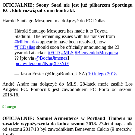
OFICJALNIE: Soony Saad nie jest już piłkarzem Sportingu
KC, klub rozwiązał z nim kontrakt.
Hárold Santiago Mosquera ma dołączyć do FC Dallas.
Hárold Santiago Mosquera has made it to Toyota
Stadium! The remaining issues with his transfer from
#Millonarios
appear to have been resolved, now
#FCDallas
should soon be officially announcing the 23
year old attacker.
#FCD
#MLS
#BienvenidoMosquera
?? [pic via
@BochaJimenez
]
pic.twitter.com/tKuqX7zYtE
— Jason Foster (@JogaBonito_USA)
10 lutego 2018
André André ma dołączyć do MLS. 28-latek może zasilić Los
Angeles FC. Pomocnik jest zawodnikiem FC Porto od sezonu
2015/16.
9 lutego
OFICJALNIE: Samuel Armenteros w Portland Timbers na
zasadzie wypożyczenia do końca sezonu 2018.
27-letni napastnik
od sezonu 2017/18 był zawodnikiem Benevento Calcio (9 meczów,
1 gol).