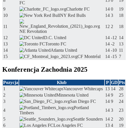
8
13
0
19
FC
9
Charlotte FC
14
0
19
10
NY Red Bulls
14
3
18
11
12
2
18
NE Revolution
12
D.C. United
14
-12
14
13
Toronto FC
14
-2
13
14
Atlanta United
14
-10
11
15
CF Montréal
14
-15
7
Konferencja Zachodnia 2025
Pozycja
Klub
P
GD
Pts
1
Vancouver Whitecaps
13
14
28
2
Minnesota United
14
9
25
3
San Diego FC
14
9
24
Portland
4
14
3
23
Timbers
5
Seattle Sounders
14
2
20
6
Los Angeles FC
13
4
19