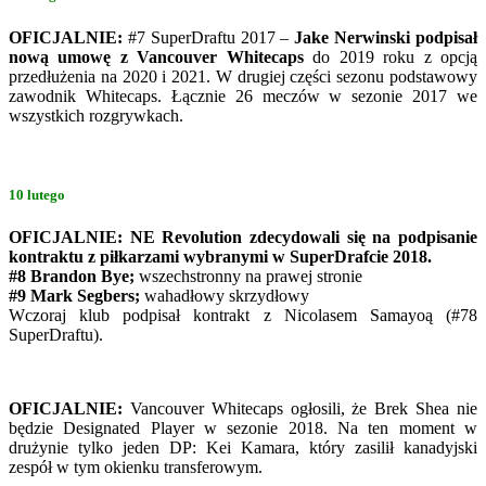
OFICJALNIE:
#7 SuperDraftu 2017 –
Jake Nerwinski podpisał
nową umowę z Vancouver Whitecaps
do 2019 roku z opcją
przedłużenia na 2020 i 2021. W drugiej części sezonu podstawowy
zawodnik Whitecaps. Łącznie 26 meczów w sezonie 2017 we
wszystkich rozgrywkach.
10 lutego
OFICJALNIE: NE Revolution zdecydowali się na podpisanie
kontraktu z piłkarzami wybranymi w SuperDrafcie 2018.
#8 Brandon Bye;
wszechstronny na prawej stronie
#9 Mark Segbers;
wahadłowy skrzydłowy
Wczoraj klub podpisał kontrakt z Nicolasem Samayoą (#78
SuperDraftu).
OFICJALNIE:
Vancouver Whitecaps ogłosili, że Brek Shea nie
będzie Designated Player w sezonie 2018. Na ten moment w
drużynie tylko jeden DP: Kei Kamara, który zasilił kanadyjski
zespół w tym okienku transferowym.