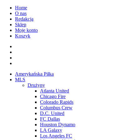
Przejdź
Home
do
O nas
treści
Redakcja
Sklep
Moje konto
Koszyk
Facebook
Twitter
Instagram
Spotify
Menu
Amerykańska Piłka
główne
MLS
Drużyny
Atlanta United
Chicago Fire
Colorado Rapids
Columbus Crew
D.C. United
FC Dallas
Houston Dynamo
LA Galaxy
Los Angeles FC