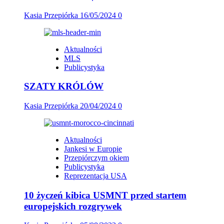
Kasia Przepiórka
16/05/2024
0
Aktualności
MLS
Publicystyka
SZATY KRÓLÓW
Kasia Przepiórka
20/04/2024
0
Aktualności
Jankesi w Europie
Przepiórczym okiem
Publicystyka
Reprezentacja USA
10 życzeń kibica USMNT przed startem
europejskich rozgrywek