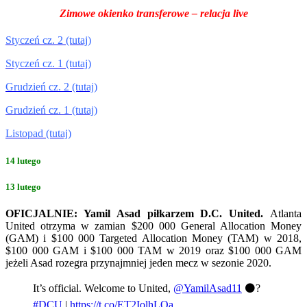
Zimowe okienko transferowe – relacja live
Styczeń cz. 2 (tutaj)
Styczeń cz. 1 (tutaj)
Grudzień cz. 2 (tutaj)
Grudzień cz. 1 (tutaj)
Listopad (tutaj)
14 lutego
13 lutego
OFICJALNIE: Yamil Asad piłkarzem D.C. United.
Atlanta
United otrzyma w zamian
$200 000 General Allocation Money
(GAM) i $100 000 Targeted Allocation Money (TAM) w 2018,
$100 000 GAM i $100 000 TAM w 2019 oraz $100 000 GAM
jeżeli Asad rozegra przynajmniej jeden mecz w sezonie 2020.
It’s official. Welcome to United,
@YamilAsad11
⚫?
#DCU
|
https://t.co/ET2IolhLQa