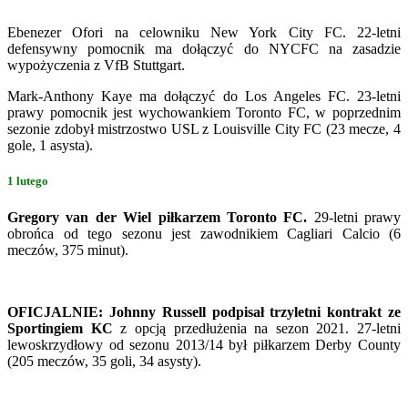
Ebenezer Ofori na celowniku New York City FC. 22-letni
defensywny pomocnik ma dołączyć do NYCFC na zasadzie
wypożyczenia z VfB Stuttgart.
Mark-Anthony Kaye ma dołączyć do Los Angeles FC. 23-letni
prawy pomocnik jest wychowankiem Toronto FC, w poprzednim
sezonie zdobył mistrzostwo USL z Louisville City FC (23 mecze, 4
gole, 1 asysta).
1 lutego
Gregory van der Wiel piłkarzem Toronto FC.
29-letni prawy
obrońca od tego sezonu jest zawodnikiem Cagliari Calcio (6
meczów, 375 minut).
OFICJALNIE: Johnny Russell podpisał trzyletni kontrakt ze
Sportingiem KC
z opcją przedłużenia na sezon 2021. 27-letni
lewoskrzydłowy od sezonu 2013/14 był piłkarzem Derby County
(205 meczów, 35 goli, 34 asysty).