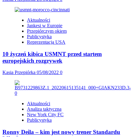
Aktualności
Jankesi w Europie
Przepiórczym okiem
Publicystyka
Reprezentacja USA
10 życzeń kibica USMNT przed startem
europejskich rozgrywek
Kasia Przepiórka
05/08/2022
0
Aktualności
Analiza taktyczna
New York City FC
Publicystyka
Ronny Deila – kim jest nowy trener Standardu