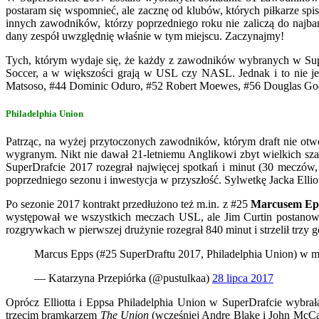
postaram się wspomnieć, ale zacznę od klubów, których piłkarze spi
innych zawodników, którzy poprzedniego roku nie zaliczą do najba
dany zespół uwzględnię właśnie w tym miejscu. Zaczynajmy!
Tych, którym wydaje się, że każdy z zawodników wybranych w Super
Soccer, a w większości grają w USL czy NASL. Jednak i to nie j
Matsoso, #44 Dominic Oduro, #52 Robert Moewes, #56 Douglas Good
Philadelphia Union
Patrząc, na wyżej przytoczonych zawodników, którym draft nie otwor
wygranym. Nikt nie dawał 21-letniemu Anglikowi zbyt wielkich sz
SuperDrafcie 2017 rozegrał najwięcej spotkań i minut (30 meczów, 
poprzedniego sezonu i inwestycja w przyszłość. Sylwetkę Jacka Elli
Po sezonie 2017 kontrakt przedłużono też m.in. z #25
Marcusem Ep
występował we wszystkich meczach USL, ale Jim Curtin postanowił
rozgrywkach w pierwszej drużynie rozegrał 840 minut i strzelił trzy g
Marcus Epps (#25 SuperDraftu 2017, Philadelphia Union) w 
— Katarzyna Przepiórka (@pustulkaa)
28 lipca 2017
Oprócz Elliotta i Eppsa Philadelphia Union w SuperDrafcie wybra
trzecim bramkarzem
The Union
(wcześniej Andre Blake i John McCa