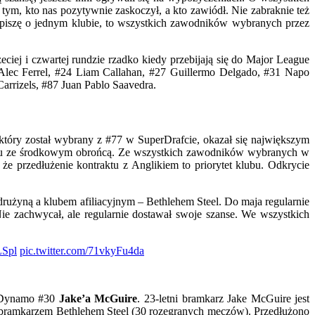
tym, kto nas pozytywnie zaskoczył, a kto zawiódł. Nie zabraknie też
ż piszę o jednym klubie, to wszystkich zawodników wybranych przez
ej i czwartej rundzie rzadko kiedy przebijają się do Major League
Alec Ferrel, #24 Liam Callahan, #27 Guillermo Delgado, #31 Napo
rrizels, #87 Juan Pablo Saavedra.
 który został wybrany z #77 w SuperDrafcie, okazał się największym
raktu ze środkowym obrońcą. Ze wszystkich zawodników wybranych w
że przedłużenie kontraktu z Anglikiem to priorytet klubu. Odkrycie
drużyną a klubem afiliacyjnym – Bethlehem Steel. Do maja regularnie
e zachwycał, ale regularnie dostawał swoje szanse. We wszystkich
Spl
pic.twitter.com/71vkyFu4da
 Dynamo #30
Jake’a McGuire
. 23-letni bramkarz Jake McGuire jest
 bramkarzem Bethlehem Steel (30 rozegranych meczów). Przedłużono