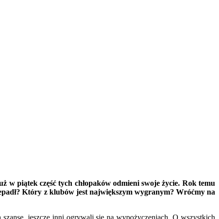
ż w piątek część tych chłopaków odmieni swoje życie. Rok temu
przepadł? Który z klubów jest największym wygranym? Wróćmy na
szansę, jeszcze inni ogrywali się na wypożyczeniach. O wszystkich