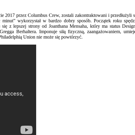
 2017 przez Columbus Crew, zostali zakontraktowani i przedłużyli
ięć minut” wykorzystał w bardzo dobry sposób. Początek roku spędz
ę z lepszej strony od Joanthana Mensaha, który ma status Design
gga Berhaltera. Imponuje siłą fizyczną, zaangażowaniem, umieję
hiladelphią Union nie może się powtórzyć.