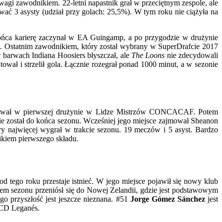
agi zawodnikiem. 22-letni napastnik grał w przeciętnym zespole, ale
tować 3 asysty (udział przy golach: 25,5%). W tym roku nie ciążyła na
ońca karierę zaczynał w EA Guingamp, a po przygodzie w drużynie
u. Ostatnim zawodnikiem, który został wybrany w SuperDrafcie 2017
 w barwach Indiana Hoosiers błyszczał, ale
The Loons
nie zdecydowali
ował i strzelił gola. Łącznie rozegrał ponad 1000 minut, a w sezonie
biutował w pierwszej drużynie w Lidze Mistrzów CONCACAF. Potem
zie został do końca sezonu. Wcześniej jego miejsce zajmował Sheanon
ry najwięcej wygrał w trakcie sezonu. 19 meczów i 5 asyst. Bardzo
ikiem pierwszego składu.
od tego roku przestaje istnieć. W jego miejsce pojawił się nowy klub
em sezonu przeniósł się do Nowej Zelandii, gdzie jest podstawowym
go przyszłość jest jeszcze nieznana. #51
Jorge Gómez Sánchez
jest
 CD Leganés.