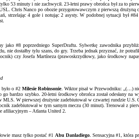
ylko 53 minuty i nie zachwycił. 23-letni prawy obrońca był za to pie
z USL. Chris Nanco po obozie przygotowawczym z pierwszą drużyną od 
ń, strzelając 4 gole i notując 2 asysty. W podobnej sytuacji był #8
st.
any jako #8 poprzedniego SuperDraftu. Sylwetkę zawodnika przybl
nie dostałby tylu szans, do gry. Trzeba jednak przyznać, że potrafił
nik) czy Josefa Martíneza (prawoskrzydłowy, jako środkowy napastni
ed
j było o #2
Milesie Robinsonie
. Wiktor pisał w Przewodniku: „(…) ni
o go bardzo szybko. 20-letni środkowy obrońca został odesłany na w
e w MLS. W pierwszej drużynie zadebiutował w czwartej rundzie U.S.
mocnik zadebiutował w tym samym meczu (30 minut). Trenował z pierw
 afiliacyjnym – Atlanta United 2.
łowie masz tylko postać #1
Abu Danladiego
. Sensacyjna #1, która p