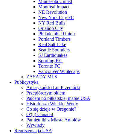
Minnesota United
Montreal Impact
NE Revolution
New York City FC
NY Red Bulls
Orlando City
Philadelphia Union
Portland Timbers
Real Salt Lake
Seattle Sounders
SJ Earthquakes
Sporting KC
Toronto FC
Vancouver Whitecaps
ZASADY MLS
Publicystyka
Amerykański Lot Przepiórki
Przepiórczym okiem
Palcem po piłkarskiej mapie USA
Historie zza Wielkiej Wody
Co się dzieje w Oregonie?
O'(h) Canada!
Pamiętniki z Miasta Aniołów
Wywiady
Reprezentacja USA