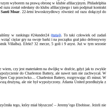
rwszym wyborem na prawą obronę w klubie afiliacyjnym. Philadelphia
razu został odesłany do klubu afiliacyjnego i tam podpisał kontrakt
4
Santi Moar
. 22-letni lewoskrzydłowy również od razu dołączył do
iżaliśmy w rankingu #24under24
(tutaj)
. To taki człowiek od zadań
 wziąć ciężar gry na swoje barki i na początku grał jako defensywny
k Villalba). Efekt? 32 mecze, 5 goli i 9 asyst. Już w tym sezonie
e wiem, czy jest materiałem na dwójkę w drafcie, gdyż jak to zwykle
ypożyczenie do Charleston Battery, ale nawet tam nie zachwycał. W
 Open Cup przeciwko… Charleston Battery, rozgrywając 45 minut. W
szą drużyną, ale nie był wypożyczony. Atlanta United przedłużyła z
rzyćmiła tego, który miał błyszczeć – Jeremy’ego Ebobisse. Jeżeli nie