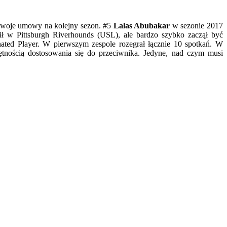
 swoje umowy na kolejny sezon. #5
Lalas Abubakar
w sezonie 2017
ił w Pittsburgh Riverhounds (USL), ale bardzo szybko zaczął być
ated Player. W pierwszym zespole rozegrał łącznie 10 spotkań. W
tnością dostosowania się do przeciwnika. Jedyne, nad czym musi