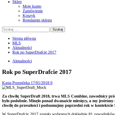
Sklep
Moje konto
Zamówienie
Koszyk
Regulamin sklepu
Szukaj:
Strona główna
MLS
Aktualności
Rok po SuperDrafcie 2017
Aktualności
Rok po SuperDrafcie 2017
Kasia Przepiórka
17/01/2018
0
Za chwilę SuperDraft 2018, trwa MLS Combine, zawodnicy próbu
było podobnie. Minęło ponad dwanaście miesięcy, a my jesteśm
chwilę do przeszłości i podsumujmy poprzedni rok w kontekście
W SuperDrafcie 2017 zostało wybranych dokładnie 81 zawodników. C