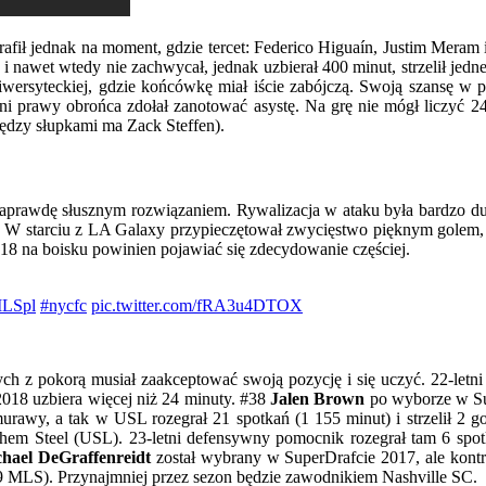
 trafił jednak na moment, gdzie tercet: Federico Higuaín, Justim Me
 nawet wtedy nie zachwycał, jednak uzbierał 400 minut, strzelił jedne
iwersyteckiej, gdzie końcówkę miał iście zabójczą. Swoją szansę w 
tni prawy obrońca zdołał zanotować asystę. Na grę nie mógł liczyć 2
ędzy słupkami ma Zack Steffen).
aprawdę słusznym rozwiązaniem. Rywalizacja w ataku była bardzo du
ę. W starciu z LA Galaxy przypieczętował zwycięstwo pięknym gol
018 na boisku powinien pojawiać się zdecydowanie częściej.
LSpl
#nycfc
pic.twitter.com/fRA3u4DTOX
ych z pokorą musiał zaakceptować swoją pozycję i się uczyć. 22-le
2018 uzbiera więcej niż 24 minuty. #38
Jalen Brown
po wyborze w Sup
y, a tak w USL rozegrał 21 spotkań (1 155 minut) i strzelił 2 go
ehem Steel (USL). 23-letni defensywny pomocnik rozegrał tam 6 spot
hael DeGraffenreidt
został wybrany w SuperDrafcie 2017, ale kontr
MLS). Przynajmniej przez sezon będzie zawodnikiem Nashville SC.