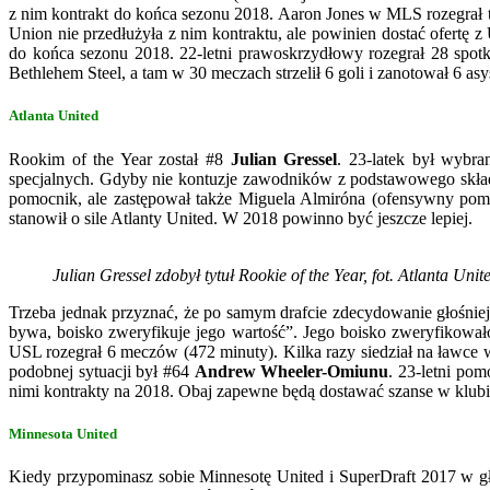
z nim kontrakt do końca sezonu 2018. Aaron Jones w MLS rozegrał t
Union nie przedłużyła z nim kontraktu, ale powinien dostać ofertę 
do końca sezonu 2018. 22-letni prawoskrzydłowy rozegrał 28 spotka
Bethlehem Steel, a tam w 30 meczach strzelił 6 goli i zanotował 6 asy
Atlanta United
Rookim of the Year został #8
Julian Gressel
. 23-latek był wybr
specjalnych. Gdyby nie kontuzje zawodników z podstawowego składu, 
pomocnik, ale zastępował także Miguela Almiróna (ofensywny pomoc
stanowił o sile Atlanty United. W 2018 powinno być jeszcze lepiej.
Julian Gressel zdobył tytuł Rookie of the Year, fot. Atlanta Unit
Trzeba jednak przyznać, że po samym drafcie zdecydowanie głośnie
bywa, boisko zweryfikuje jego wartość”. Jego boisko zweryfikował
USL rozegrał 6 meczów (472 minuty). Kilka razy siedział na ławc
podobnej sytuacji był #64
Andrew Wheeler-Omiunu
. 23-letni po
nimi kontrakty na 2018. Obaj zapewne będą dostawać szanse w klubie
Minnesota United
Kiedy przypominasz sobie Minnesotę United i SuperDraft 2017 w g