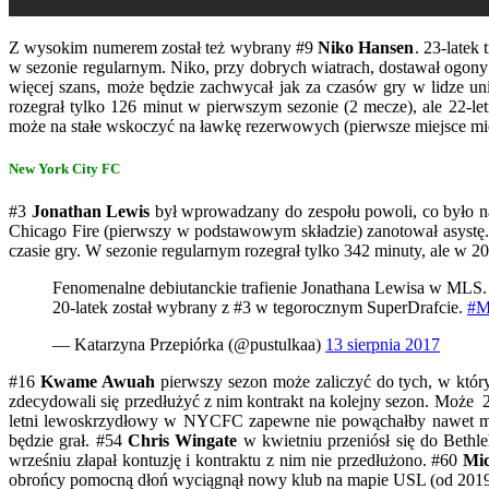
Z wysokim numerem został też wybrany #9
Niko Hansen
. 23-latek
w sezonie regularnym. Niko, przy dobrych wiatrach, dostawał ogony i
więcej szans, może będzie zachwycał jak za czasów gry w lidze un
rozegrał tylko 126 minut w pierwszym sezonie (2 mecze), ale 22-le
może na stałe wskoczyć na ławkę rezerwowych (pierwsze miejsce mi
New York City FC
#3
Jonathan Lewis
był wprowadzany do zespołu powoli, co było n
Chicago Fire (pierwszy w podstawowym składzie) zanotował asyst
czasie gry. W sezonie regularnym rozegrał tylko 342 minuty, ale w 2
Fenomenalne debiutanckie trafienie Jonathana Lewisa w MLS.
20-latek został wybrany z #3 w tegorocznym SuperDrafcie.
#M
— Katarzyna Przepiórka (@pustulkaa)
13 sierpnia 2017
#16
Kwame Awuah
pierwszy sezon może zaliczyć do tych, w któr
zdecydowali się przedłużyć z nim kontrakt na kolejny sezon. Może 
letni lewoskrzydłowy w NYCFC zapewne nie powąchałby nawet muraw
będzie grał. #54
Chris Wingate
w kwietniu przeniósł się do Bethl
wrześniu złapał kontuzję i kontraktu z nim nie przedłużono. #60
Mic
obrońcy pomocną dłoń wyciągnął nowy klub na mapie USL (od 2019 