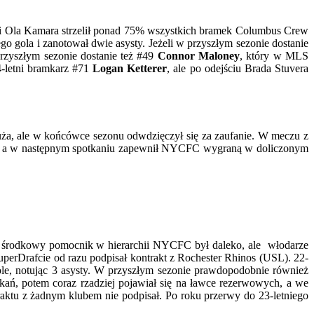
ram i Ola Kamara strzelił ponad 75% wszystkich bramek Columbus Crew
go gola i zanotował dwie asysty. Jeżeli w przyszłym sezonie dostanie
przyszłym sezonie dostanie też #49
Connor Maloney
, który w MLS
4-letni bramkarz #71
Logan Ketterer
, ale po odejściu Brada Stuvera
ża, ale w końcówce sezonu odwdzięczył się za zaufanie. W meczu z
em, a w następnym spotkaniu zapewnił NYCFC wygraną w doliczonym
tni środkowy pomocnik w hierarchii NYCFC był daleko, ale włodarze
erDrafcie od razu podpisał kontrakt z Rochester Rhinos (USL). 22-
le, notując 3 asysty. W przyszłym sezonie prawdopodobnie również
kań, potem coraz rzadziej pojawiał się na ławce rezerwowych, a we
aktu z żadnym klubem nie podpisał. Po roku przerwy do 23-letniego