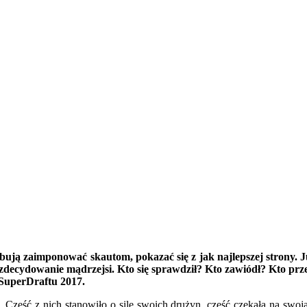
ją zaimponować skautom, pokazać się z jak najlepszej strony. Ju
y zdecydowanie mądrzejsi. Kto się sprawdził? Kto zawiódł? Kto 
 SuperDraftu 2017.
zęść z nich stanowiło o sile swoich drużyn, cześć czekała na swoją 