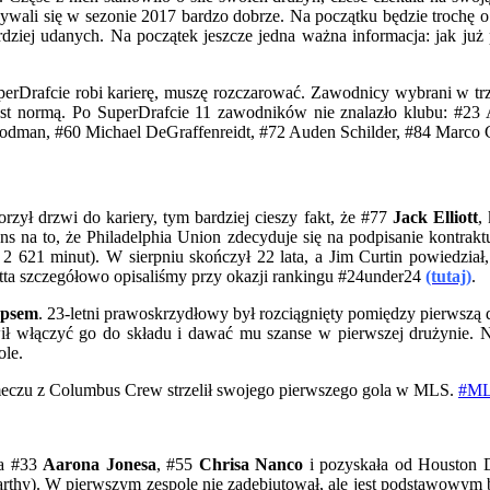
sywali się w sezonie 2017 bardzo dobrze. Na początku będzie trochę o 
rdziej udanych. Na początek jeszcze jedna ważna informacja: jak ju
Drafcie robi karierę, muszę rozczarować. Zawodnicy wybrani w trzeci
est normą. Po SuperDrafcie 11 zawodników nie znalazło klubu: #23 
man, #60 Michael DeGraffenreidt, #72 Auden Schilder, #84 Marco Ca
zył drzwi do kariery, tym bardziej cieszy fakt, że #77
Jack Elliott
,
ans na to, że Philadelphia Union zdecyduje się na podpisanie kont
2 621 minut). W sierpniu skończył 22 lata, a Jim Curtin powiedział, 
otta szczegółowo opisaliśmy przy okazji rankingu #24under24
(tutaj)
.
psem
. 23-letni prawoskrzydłowy był rozciągnięty pomiędzy pierwszą 
 włączyć go do składu i dawać mu szanse w pierwszej drużynie. Ni
ole.
meczu z Columbus Crew strzelił swojego pierwszego gola w MLS.
#ML
ła #33
Aarona Jonesa
, #55
Chrisa Nanco
i pozyskała od Houston
rthy). W pierwszym zespole nie zadebiutował, ale jest podstawowym