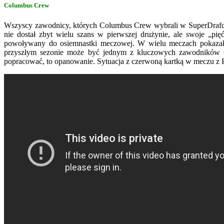
Columbus Crew
Wszyscy zawodnicy, których Columbus Crew wybrali w SuperDrafcie
nie dostał zbyt wielu szans w pierwszej drużynie, ale swoje „p
powoływany do osiemnastki meczowej. W wielu meczach pokazał si
przyszłym sezonie może być jednym z kluczowych zawodników Gre
popracować, to opanowanie. Sytuacja z czerwoną kartką w meczu z P