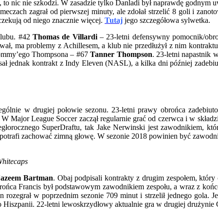
to nic nie szkodzi. W zasadzie tylko Danladi był naprawdę godnym uw
 meczach zagrał od pierwszej minuty, ale zdołał strzelić 8 goli i zano
oczekują od niego znacznie więcej.
Tutaj
jego szczegółowa sylwetka.
klubu. #42
Thomas de Villardi
– 23-letni defensywny pomocnik/obr
ał, ma problemy z Achillesem, a klub nie przedłużył z nim kontrakt
s Tommy’ego Thompsona – #67
Tanner Thompson
. 23-letni napastnik
ł jednak kontrakt z Indy Eleven (NASL), a kilka dni później zadebiut
zególnie w drugiej połowie sezonu. 23-letni prawy obrońca zade
. W Major League Soccer zaczął regularnie grać od czerwca i w skład
iegłorocznego SuperDraftu, tak Jake Nerwinski jest zawodnikiem, któ
 potrafi zachować zimną głowę. W sezonie 2018 powinien być zawodn
Whitecaps
azeem Bartman
. Obaj podpisali kontrakty z drugim zespołem, który 
brońca Francis był podstawowym zawodnikiem zespołu, a wraz z końc
rozegrał w poprzednim sezonie 709 minut i strzelił jednego gola. Je
iszpanii. 22-letni lewoskrzydłowy aktualnie gra w drugiej drużynie