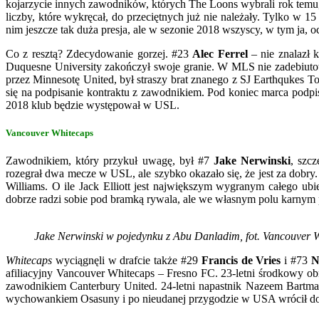
kojarzycie innych zawodników, których The Loons wybrali rok temu, 
liczby, które wykręcał, do przeciętnych już nie należały. Tylko w 15
nim jeszcze tak duża presja, ale w sezonie 2018 wszyscy, w tym ja, 
Co z resztą? Zdecydowanie gorzej. #23
Alec Ferrel
– nie znalazł 
Duquesne University zakończył swoje granie. W MLS nie zadebiutow
przez Minnesotę United, był straszy brat znanego z SJ Earthquke
się na podpisanie kontraktu z zawodnikiem. Pod koniec marca podpisa
2018 klub będzie występował w USL.
Vancouver Whitecaps
Zawodnikiem, który przykuł uwagę, był #7
Jake Nerwinski
, szc
rozegrał dwa mecze w USL, ale szybko okazało się, że jest za dobry
Williams. O ile Jack Elliott jest największym wygranym całego ub
dobrze radzi sobie pod bramką rywala, ale we własnym polu karnym
Jake Nerwinski w pojedynku z Abu Danladim, fot. Vancouver 
Whitecaps
wyciągnęli w drafcie także #29
Francis de Vries
i #73
N
afiliacyjny Vancouver Whitecaps – Fresno FC. 23-letni środkowy o
zawodnikiem Canterbury United. 24-letni napastnik Nazeem Bartman 
wychowankiem Osasuny i po nieudanej przygodzie w USA wrócił do H