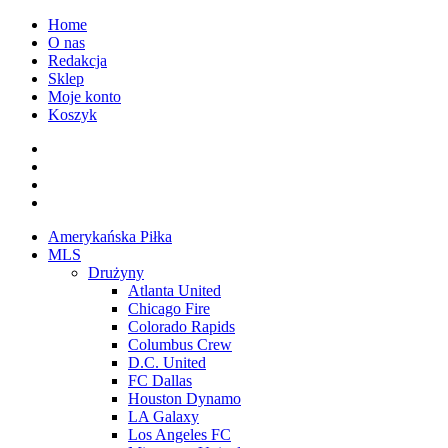
Przejdź
Home
do
O nas
treści
Redakcja
Sklep
Moje konto
Koszyk
Facebook
Twitter
Instagram
Spotify
Menu
Amerykańska Piłka
główne
MLS
Drużyny
Atlanta United
Chicago Fire
Colorado Rapids
Columbus Crew
D.C. United
FC Dallas
Houston Dynamo
LA Galaxy
Los Angeles FC