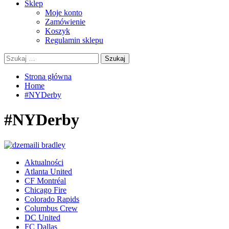
Sklep
Moje konto
Zamówienie
Koszyk
Regulamin sklepu
Szukaj:
Strona główna
Home
#NYDerby
#NYDerby
Aktualności
Atlanta United
CF Montréal
Chicago Fire
Colorado Rapids
Columbus Crew
DC United
FC Dallas