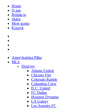
Przejdź
Home
do
O nas
treści
Redakcja
Sklep
Moje konto
Koszyk
Facebook
Twitter
Instagram
Spotify
Menu
Amerykańska Piłka
główne
MLS
Drużyny
Atlanta United
Chicago Fire
Colorado Rapids
Columbus Crew
D.C. United
FC Dallas
Houston Dynamo
LA Galaxy
Los Angeles FC