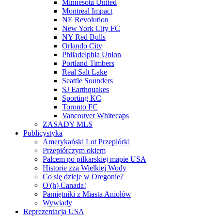
Minnesota United
Montreal Impact
NE Revolution
New York City FC
NY Red Bulls
Orlando City
Philadelphia Union
Portland Timbers
Real Salt Lake
Seattle Sounders
SJ Earthquakes
Sporting KC
Toronto FC
Vancouver Whitecaps
ZASADY MLS
Publicystyka
Amerykański Lot Przepiórki
Przepiórczym okiem
Palcem po piłkarskiej mapie USA
Historie zza Wielkiej Wody
Co się dzieje w Oregonie?
O'(h) Canada!
Pamiętniki z Miasta Aniołów
Wywiady
Reprezentacja USA