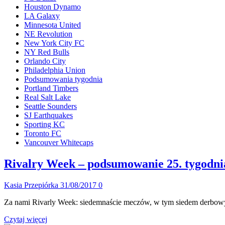
Houston Dynamo
LA Galaxy
Minnesota United
NE Revolution
New York City FC
NY Red Bulls
Orlando City
Philadelphia Union
Podsumowania tygodnia
Portland Timbers
Real Salt Lake
Seattle Sounders
SJ Earthquakes
Sporting KC
Toronto FC
Vancouver Whitecaps
Rivalry Week – podsumowanie 25. tygodn
Kasia Przepiórka
31/08/2017
0
Za nami Rivarly Week: siedemnaście meczów, w tym siedem derbowych 
Dowiedz
Czytaj więcej