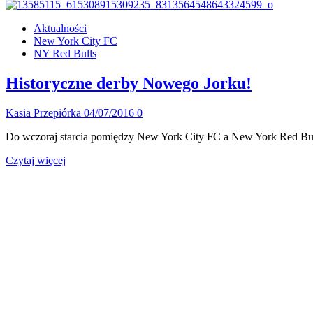
się
więcej
Aktualności
o
New York City FC
Rivalry
NY Red Bulls
Week
–
podsumowanie
Historyczne derby Nowego Jorku!
25.
tygodnia
Kasia Przepiórka
04/07/2016
0
MLS
Do wczoraj starcia pomiędzy New York City FC a New York Red Bull
Dowiedz
Czytaj więcej
się
więcej
o
Historyczne
derby
Nowego
Jorku!