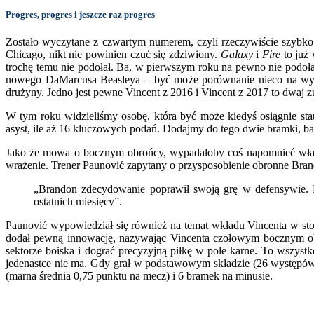
Progres, progres i jeszcze raz progres
Zostało wyczytane z czwartym numerem, czyli rzeczywiście szybko. D
Chicago, nikt nie powinien czuć się zdziwiony.
Galaxy
i
Fire
to już 
trochę temu nie podołał. Ba, w pierwszym roku na pewno nie podoł
nowego DaMarcusa Beasleya – być może porównanie nieco na wyrost
drużyny. Jedno jest pewne Vincent z 2016 i Vincent z 2017 to dwaj zu
W tym roku widzieliśmy osobę, która być może kiedyś osiągnie st
asyst, ile aż 16 kluczowych podań. Dodajmy do tego dwie bramki, bard
Jako że mowa o bocznym obrońcy, wypadałoby coś napomnieć właśni
wrażenie. Trener Paunović zapytany o przysposobienie obronne Bra
„Brandon zdecydowanie poprawił swoją grę w defensywie. Do
ostatnich miesięcy”.
Paunović wypowiedział się również na temat wkładu Vincenta w sto
dodał pewną innowację, nazywając Vincenta czołowym bocznym obro
sektorze boiska i dograć precyzyjną piłkę w pole karne.
To wszystk
jedenastce nie ma. Gdy grał w podstawowym składzie (26 występó
(marna średnia 0,75 punktu na mecz) i 6 bramek na minusie.