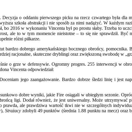
ecyzja o oddaniu pierwszego picku na rzecz czwartego była dla mnie 
wyższa szkoła abstrakcji i nie sposób za nimi nadążyć. W każdym raz
ał, bo 2016 w wykonaniu Vincenta był po prostu słaby. Trzeba to ucz
, ale to w tym momencie nieistotne – to się nie sprawdził. Być moż
pełnie różni piłkarze.
atut bardzo dobrego amerykańskiego bocznego obrońcy, pomocnika. B
ziej racjonalne, skuteczne dryblingi oraz zwiększoną swobodę w „grze 
e o grze w defensywie. Ogromny progres. 255 interwencji w obroni
ndona Vincenta odpowiedział:
ceniam jego zaangażowanie. Bardzo dobrze śledzi linię i jest nap
sunkowo dobre wyniki, jakie Fire osiągali w ubiegłym sezonie. Opróc
ńcą ligi. Dodał również, że jest uniwersalny. Może utrzymywać pi
o prawda, ale prawdziwa wartość tkwi nie w szczególnych indywidua
w),
Strażacy
zdobyli 49 punktów (średnia 1.88 punktu na mecz) oraz by