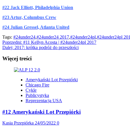
#22 Jack Elliott, Philadelphia Union
#23 Artur, Columbus Crew
#24 Julian Gressel, Atlanta United
Tags:
#24under24
,
#24under24 2017
,
#24under24pl
,
#24under24pl 20
Zobacz
Poprzedni:
#11 Kellyn Acosta | #24under24pl 2017
Dalej:
2017: krótka podróż do przeszłości
wpisy
Więcej treści
Amerykański Lot Przepiórki
Chicago Fire
Cykle
Publicystyka
Reprezentacja USA
#12 Amerykański Lot Przepiórki
Kasia Przepiórka
24/05/2022
0