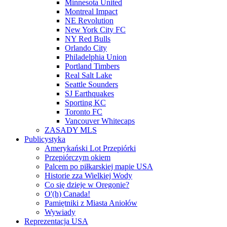
Minnesota United
Montreal Impact
NE Revolution
New York City FC
NY Red Bulls
Orlando City
Philadelphia Union
Portland Timbers
Real Salt Lake
Seattle Sounders
SJ Earthquakes
Sporting KC
Toronto FC
Vancouver Whitecaps
ZASADY MLS
Publicystyka
Amerykański Lot Przepiórki
Przepiórczym okiem
Palcem po piłkarskiej mapie USA
Historie zza Wielkiej Wody
Co się dzieje w Oregonie?
O'(h) Canada!
Pamiętniki z Miasta Aniołów
Wywiady
Reprezentacja USA