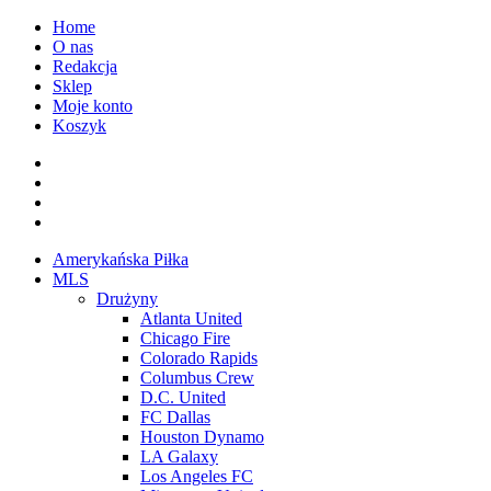
Przejdź
Home
do
O nas
treści
Redakcja
Sklep
Moje konto
Koszyk
Facebook
Twitter
Instagram
Spotify
Menu
Amerykańska Piłka
główne
MLS
Drużyny
Atlanta United
Chicago Fire
Colorado Rapids
Columbus Crew
D.C. United
FC Dallas
Houston Dynamo
LA Galaxy
Los Angeles FC