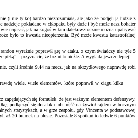
(i nie tylko) bardzo niezrozumiała, ale jako że podjęli ją ludzie z
ie nadzieje pokładane w chłopaku były duże i być może nasz bohater
ciwie napisać, jak na kogoś w kim dalekowzrocznie można upatrywać
e było to kwestia nieopierzenia. Być może kwestia katastrofalnej
randon wyraźnie poprawił grę w ataku, o czym świadczy nie tyle 5
piłką” – przyznacie, że brzmi to nieźle. A wygląda jeszcze lepiej!
e, czyli średnia 9,44 na mecz, jak na skrzydłowego naprawdę robi
rawdę wiele, wiele elementów, które poprawił w ciągu kilku
z zapętlających się formułek, że jest ważnym elementem defensywy,
łkę, podłączyć się do ataku lub pójść na żywioł rajdem w bocznym
lnych statystykach, a w grze zespołu, gdy Vincenta w podstawowej
li aż 20 bramek na plusie. Pozostałe 8 spotkań to ledwie 6 punktów