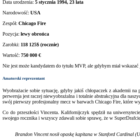
Data urodzenia:
5 stycznia 1994, 23 lata
Narodowość:
USA
Zespół:
Chicago Fire
Pozycja:
lewy obrońca
Zarobki:
118 125$ (rocznie)
Wartość:
750 000 €
Nie jest może kandydatem do tytułu MVP, ale gdybym miał wskazać
Amatorski reprezentant
Wyobrażacie sobie sytuację, gdyby jakiś chłopaczek z akademii na 
perwersja jest raczej niewyobrażalna i totalnie abstrakcyjna dla na
swój pierwszy profesjonalny mecz w barwach Chicago Fire, które wyb
Co do przeszłości Vincenta. Kalifornijczyk spędził na uniwersytec
swojego rocznika i wszyscy zdawali sobie sprawę, że w SuperDrafci
Brandon Vincent nosił opaskę kapitana w Stanford Cardinal (Uni