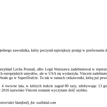
 jednego zawodnika, który poczynił największy postęp w porównaniu 
przykład Lecha Poznań, albo Legii Warszawa zadebiutował w reprezent
szych europejskich umysłów, ale w USA się wydarzyła.
Vincent zadebiuto
rało go w SuperDrafcie. To tak w ramach ciekawostki, którą już pewn
ie 4 owocne lata, w których trakcie zagrał 80 razy, zdobywając 13 g
e 2016 nazwisko Vincent zostanie wyczytane dość szybko.
versitet Stanford), fot. wallskid.com