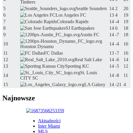
Timbers
5
Seattle Sounders
14
2
20
6
Los Angeles FC
13
4
19
7
Colorado Rapids
14
-4
19
8
SJ Earthquakes
14
6
18
9
Austin FC
14
-7
18
10
14
-4
16
Houston Dynamo
11
FC Dallas
13
-7
16
12
Real Salt Lake
14
-6
14
13
Sporting KC
14
-5
12
St. Louis
14
14
-8
11
CITY SC
15
LA Galaxy
14
-21
4
Najnowsze
Aktualności
Inter Miami
MLS