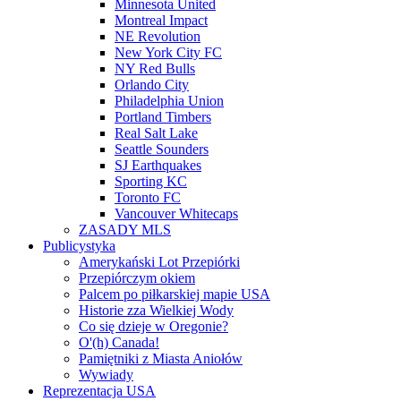
Minnesota United
Montreal Impact
NE Revolution
New York City FC
NY Red Bulls
Orlando City
Philadelphia Union
Portland Timbers
Real Salt Lake
Seattle Sounders
SJ Earthquakes
Sporting KC
Toronto FC
Vancouver Whitecaps
ZASADY MLS
Publicystyka
Amerykański Lot Przepiórki
Przepiórczym okiem
Palcem po piłkarskiej mapie USA
Historie zza Wielkiej Wody
Co się dzieje w Oregonie?
O'(h) Canada!
Pamiętniki z Miasta Aniołów
Wywiady
Reprezentacja USA