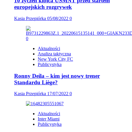
10 życzeń kibica USMNT przed startem
europejskich rozgrywek
Kasia Przepiórka
05/08/2022
0
Aktualności
Analiza taktyczna
New York City FC
Publicystyka
Ronny Deila – kim jest nowy trener
Standardu Liège?
Kasia Przepiórka
17/07/2022
0
Aktualności
Inter Miami
Publicystyka