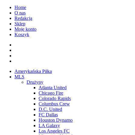
Przejdź
Home
do
O nas
treści
Redakcja
Sklep
Moje konto
Koszyk
Facebook
Twitter
Instagram
Spotify
Menu
Amerykańska Piłka
główne
MLS
Drużyny
Atlanta United
Chicago Fire
Colorado Rapids
Columbus Crew
D.C. United
FC Dallas
Houston Dynamo
LA Galaxy
Los Angeles FC