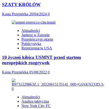
SZATY KRÓLÓW
Kasia Przepiórka
20/04/2024
0
Aktualności
Jankesi w Europie
Przepiórczym okiem
Publicystyka
Reprezentacja USA
10 życzeń kibica USMNT przed startem
europejskich rozgrywek
Kasia Przepiórka
05/08/2022
0
Aktualności
Analiza taktyczna
New York City FC