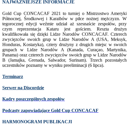
NAJWAŻNIEJSZE INFORMACJE
Gold Cup CONCACAF 2021 to turniej o Mistrzostwo Ameryki
Północnej, Środkowej i Karaibów w piłce nożnej mężczyzn. W
tegorocznej edycji weźmie udział aż szesnaście zespołów, przy
czym reprezentacja Kataru jest gościem. Reszta drużyn
kwalifikowała się dzięki Lidze Narodów CONCACAF. Czterech
zwycięzców swoich grup w Lidze Narodów A (USA, Meksyk,
Honduras, Kostaryka), cztery drużyny z drugich miejsc w swoich
grupach w Lidze Narodów A (Kanada, Curaçao, Martynika,
Panama) oraz czterech zwycięzców swoich grup w Lidze Narodów
B (Jamajka, Grenada, Salwador, Surinam). Trzech pozostałych
uczestników poznamy w wyniku preeliminacji (6 lipca).
Terminarz
Serwer na Discordzie
Kadry poszczególnych zespołów
Podcasty zapowiadające Gold Cup CONCACAF
HARMONOGRAM PUBLIKACJI