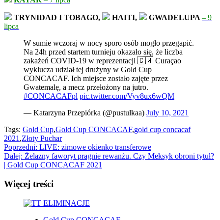
TRYNIDAD I TOBAGO,
HAITI,
GWADELUPA
– 9
lipca
W sumie wczoraj w nocy sporo osób mogło przegapić.
Na 24h przed startem turnieju okazało się, że liczba
zakażeń COVID-19 w reprezentacji 🇨🇼 Curaçao
wyklucza udział tej drużyny w Gold Cup
CONCACAF. Ich miejsce zostało zajęte przez
Gwatemalę, a mecz przełożony na jutro.
#CONCACAFpl
pic.twitter.com/Vyv8ux6wQM
— Katarzyna Przepiórka (@pustulkaa)
July 10, 2021
Tags:
Gold Cup
,
Gold Cup CONCACAF
,
gold cup concacaf
2021
,
Złoty Puchar
Zobacz
Poprzedni:
LIVE: zimowe okienko transferowe
Dalej:
Żelazny faworyt pragnie rewanżu. Czy Meksyk obroni tytuł?
wpisy
| Gold Cup CONCACAF 2021
Więcej treści
Gold Cup CONCACAF