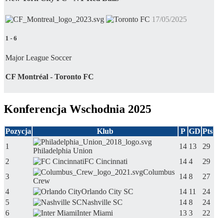
17/05/2025
1
-
6
Major League Soccer
CF Montréal - Toronto FC
Konferencja Wschodnia 2025
Pozycja
Klub
P
GD
Pts
1
14
13
29
Philadelphia Union
2
FC Cincinnati
14
4
29
Columbus
3
14
8
27
Crew
4
Orlando City SC
14
11
24
5
Nashville SC
14
8
24
6
Inter Miami
13
3
22