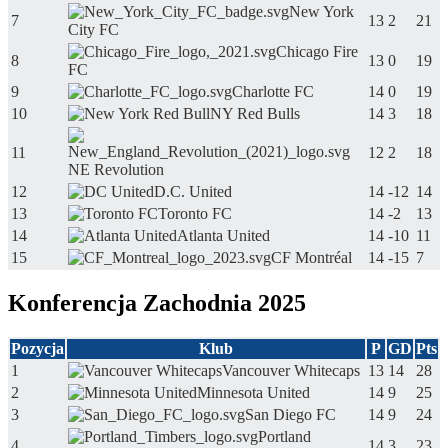
New York
7
13
2
21
City FC
Chicago Fire
8
13
0
19
FC
9
Charlotte FC
14
0
19
10
NY Red Bulls
14
3
18
11
12
2
18
NE Revolution
12
D.C. United
14
-12
14
13
Toronto FC
14
-2
13
14
Atlanta United
14
-10
11
15
CF Montréal
14
-15
7
Konferencja Zachodnia 2025
Pozycja
Klub
P
GD
Pts
1
Vancouver Whitecaps
13
14
28
2
Minnesota United
14
9
25
3
San Diego FC
14
9
24
Portland
4
14
3
23