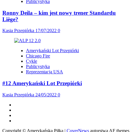
Publicystyka
Ronny Deila – kim jest nowy trener Standardu
Liège?
Kasia Przepiórka
17/07/2022
0
Amerykański Lot Przepiórki
Chicago Fire
Cykle
Publicystyka
Reprezentacja USA
#12 Amerykański Lot Przepiórki
Kasia Przepiórka
24/05/2022
0
Facebook
Twitter
Instagram
Spotify
Copyright © Amerykańska Piłka
|
CoverNews
autorstwa AF themes